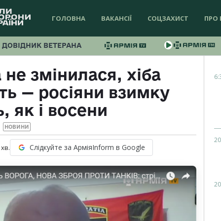
ГОЛОВНА
ВАКАНСІЇ
СОЦЗАХИСТ
ПРО 
ДОВІДНИК ВЕТЕРАНА
 не змінилася, хіба
6:
ь — росіяни взимку
, як і восени
НОВИНИ
20
Слідкуйте за АрміяInform в Google
хв.
20