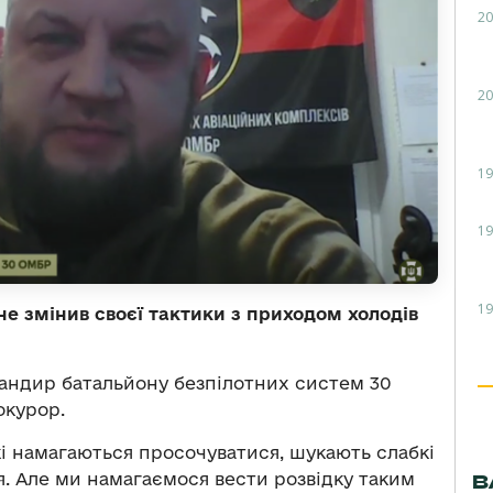
20
20
19
19
19
е змінив своєї тактики з приходом холодів
андир батальйону безпілотних систем 30
окурор.
кі намагаються просочуватися, шукають слабкі
я. Але ми намагаємося вести розвідку таким
В