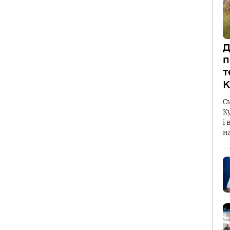
Д
п
т
К
С
К
і 
н