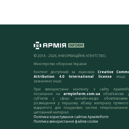
© 2018 - 2026, ІНФОРМАЦІЙНЕ АГЕНТСТВО,
Міністерство оборони України
Контент доступний за ліцензією
Creative Comm
Attribution 4.0 International license
якщо 
зазначено інше.
При використанні контенту з сайту АрміяInf
посилання на
armyinform.com.ua
обов’язкове. 
суб’єктів у сфері онлайн-медіа обов’язкови
розміщення у першому абзаці матеріалу прямого
відкритого для пошукових систем гіперпосилання
цитований матеріал.
Політика користування сайтом АрміяInform
Політика використання файлів cookie