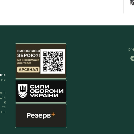
pr
ons
не
orm
Для
м є
 та
 на