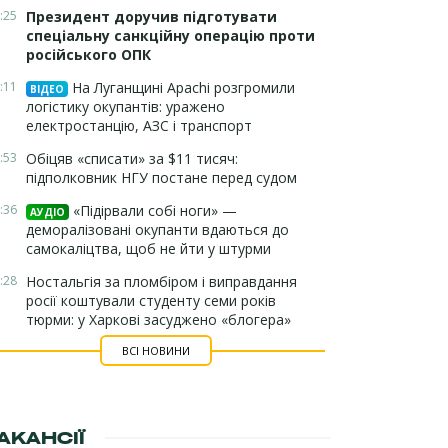
:25
Президент доручив підготувати
спеціальну санкційну операцію проти
російського ОПК
:11
На Луганщині Apachi розгромили
ВІДЕО
логістику окупантів: уражено
електростанцію, АЗС і транспорт
:53
Обіцяв «списати» за $11 тисяч:
підполковник НГУ постане перед судом
:36
«Підірвали собі ноги» —
АУДІО
деморалізовані окупанти вдаються до
самокаліцтва, щоб не йти у штурми
:28
Ностальгія за пломбіром і виправдання
росії коштували студенту семи років
тюрми: у Харкові засуджено «блогера»
ВСІ НОВИНИ
АКАНСІЇ