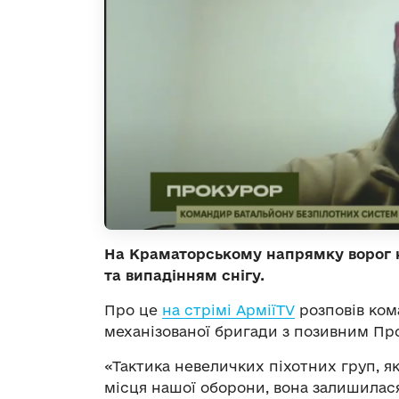
На Краматорському напрямку ворог н
та випадінням снігу.
Про це
на стрімі АрміїTV
розповів ком
механізованої бригади з позивним Пр
«Тактика невеличких піхотних груп, я
місця нашої оборони, вона залишилас