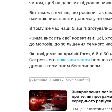
чином, щоб на далеких підходах виявл
Він також відмітив, що росіяни так са
намагаючись надати допомогу чи ева
В тому же час наші бійці підготувалис
«Зима вносить свої корективи. Всі, х
до морозів, до збільшення темного ча
Як повідомляла АрміяInform, бійці 30 
Острозького
показали кадри
першого 
дрона з термічним боєприпасом.
30 БРИГАДА
АРМІЯ TV
ХРОНІКА ВІЙНИ
Знекровлення логіс
про те, як програм
середнього радіуса
Знищення логістики прот