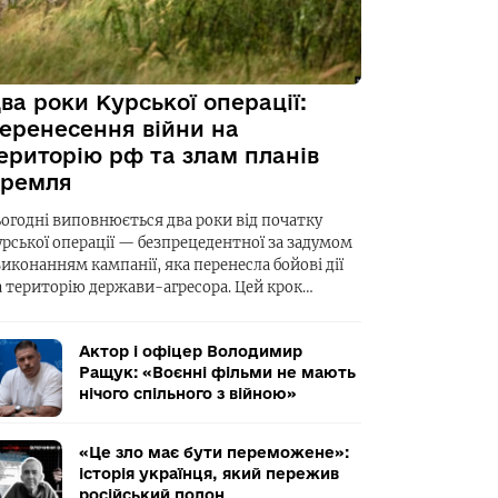
ва роки Курської операції:
еренесення війни на
ериторію рф та злам планів
ремля
ьогодні виповнюється два роки від початку
урської операції — безпрецедентної за задумом
виконанням кампанії, яка перенесла бойові дії
а територію держави-агресора. Цей крок…
Актор і офіцер Володимир
Ращук: «Воєнні фільми не мають
нічого спільного з війною»
«Це зло має бути переможене»:
історія українця, який пережив
російський полон