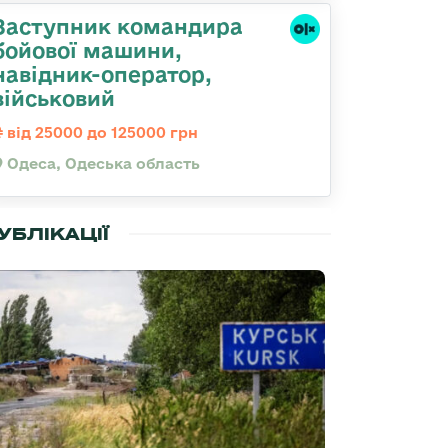
Заступник командиpа
бойової машини,
навідник-оператор,
військовий
від 25000 до 125000 грн
Одеса, Одеська область
УБЛІКАЦІЇ