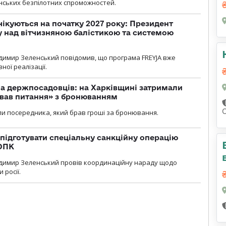
нських безпілотних спроможностей.
чікуються на початку 2027 року: Президент
у над вітчизняною балістикою та системою
димир Зеленський повідомив, що програма FREYJA вже
ної реалізації.
а держпосадовців: на Харківщині затримали
ував питання» з бронюванням
и посередника, який брав гроші за бронювання.
підготувати спеціальну санкційну операцію
 ОПК
димир Зеленський провів координаційну нараду щодо
 росії.