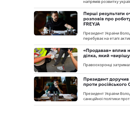
напрямів розвитку украї
Перші результати о
розповів про робот
FREYJA
Президент України Воло
перебуває на етапі актив
«Продавав» вплив н
ділка, який «виріш
Правоохоронці затримал
Президент доручив 
проти російського
Президент України Воло
санкційної політики проти