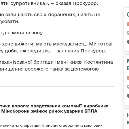
яти супротивника», — сказав Прокурор.
мо залишають своїх поранених, навіть не
куювати.
я до зміни сезону.
то хоче вижити, мають маскуватися… Ми готові
су доби, ожеледиці», — запевнив Прокурор.
механізованої бригади імені князя Костянтина
знищення ворожого танка за допомогою
тики ворога: представник компанії-виробника
а Міноборони змінює ринок ударних БПЛА
ивника на оперативній глибині стає одним із ключових