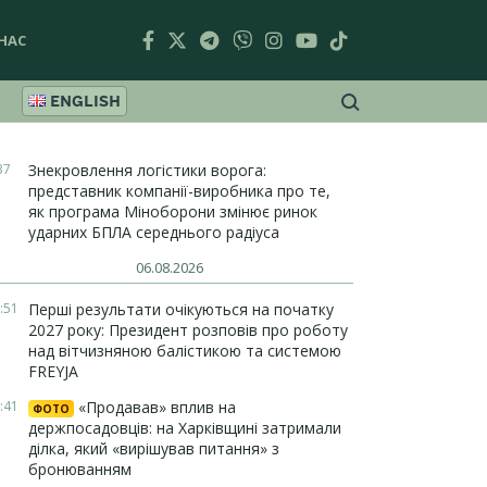
НАС
ENGLISH
37
Знекровлення логістики ворога:
представник компанії-виробника про те,
як програма Міноборони змінює ринок
ударних БПЛА середнього радіуса
06.08.2026
:51
Перші результати очікуються на початку
2027 року: Президент розповів про роботу
над вітчизняною балістикою та системою
FREYJA
:41
«Продавав» вплив на
ФОТО
держпосадовців: на Харківщині затримали
ділка, який «вирішував питання» з
бронюванням