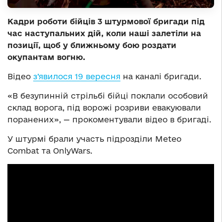
Кадри роботи бійців 3 штурмової бригади під
час наступальних дій, коли наші залетіли на
позиції, щоб у ближньому бою роздати
окупантам вогню.
Відео
з’явилося 19 вересня
на каналі бригади.
«В безупинній стрільбі бійці поклали особовий
склад ворога, під ворожі розриви евакуювали
поранених», — прокоментували відео в бригаді.
У штурмі брали участь підрозділи Meteo
Combat та OnlyWars.