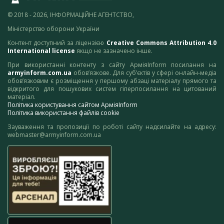
© 2018 - 2026, ІНФОРМАЦІЙНЕ АГЕНТСТВО,
Міністерство оборони України
Контент доступний за ліцензією
Creative Commons Attribution 4.0
International license
якщо не зазначено інше.
При використанні контенту з сайту АрміяInform посилання на
armyinform.com.ua
обов’язкове. Для суб’єктів у сфері онлайн-медіа
обов’язковим є розміщення у першому абзаці матеріалу прямого та
відкритого для пошукових систем гіперпосилання на цитований
матеріал.
Політика користування сайтом АрміяInform
Політика використання файлів cookie
Зауваження та пропозиції по роботі сайту надсилайте на адресу:
webmaster@armyinform.com.ua