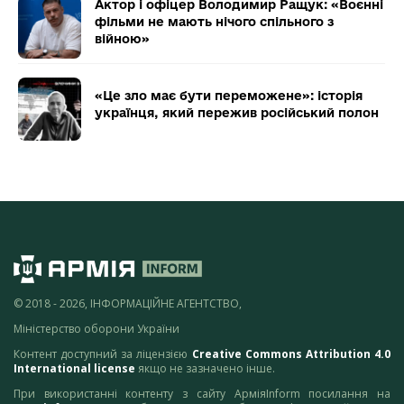
Актор і офіцер Володимир Ращук: «Воєнні
фільми не мають нічого спільного з
війною»
«Це зло має бути переможене»: історія
українця, який пережив російський полон
© 2018 - 2026, ІНФОРМАЦІЙНЕ АГЕНТСТВО,
Міністерство оборони України
Контент доступний за ліцензією
Creative Commons Attribution 4.0
International license
якщо не зазначено інше.
При використанні контенту з сайту АрміяInform посилання на