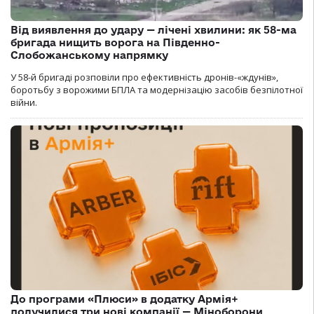
Від виявлення до удару — лічені хвилини: як 58-ма
бригада нищить ворога на Південно-
Слобожанському напрямку
У 58-й бригаді розповіли про ефективність дронів-«ждунів»,
боротьбу з ворожими БПЛА та модернізацію засобів безпілотної
війни.
До програми «Плюси» в додатку Армія+
долучилися три нові компанії — Міноборони