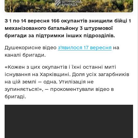
З 1 по 14 вересня 166 окупантів знищили бійці 1
механізованого батальйону 3 штурмової
бригади за підтримки інших підрозділів.
Душекорисне відео
з’явилося 17 вересня
на
каналі бригади.
«Кожен з цих окупантів і їхні останні миті
існування на Харківщині. Доля усіх загарбників
на цій землі — одна. Утилізація не
зупиняється!», — прокоментували відео в
бригаді.