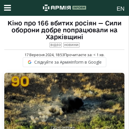
EN
Кіно про 166 вбитих росіян — Сили
оборони добре попрацювали на
Харківщині
ВІДЕО
НОВИНИ
17 Вересня 2024, 18:53
Прочитаєте за:
< 1
хв.
Слідкуйте за АрміяInform в Google