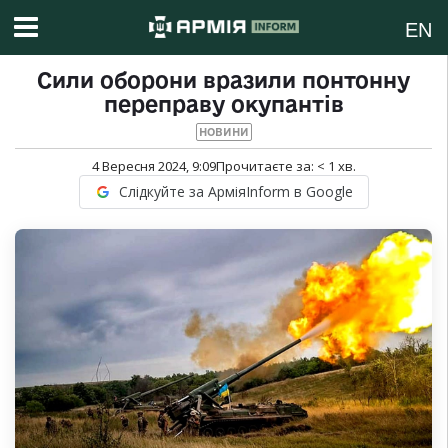
EN
Сили оборони вразили понтонну
переправу окупантів
НОВИНИ
4 Вересня 2024, 9:09
Прочитаєте за:
< 1
хв.
Слідкуйте за АрміяInform в Google