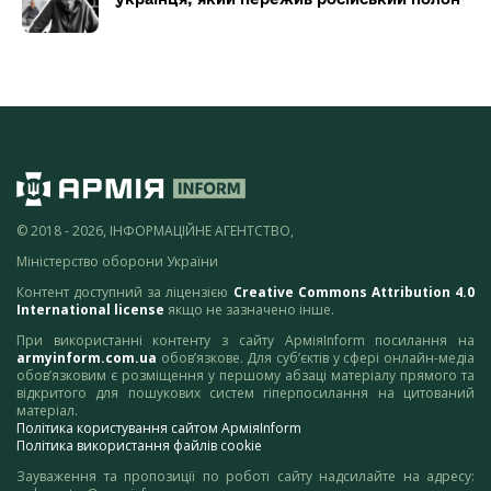
© 2018 - 2026, ІНФОРМАЦІЙНЕ АГЕНТСТВО,
Міністерство оборони України
Контент доступний за ліцензією
Creative Commons Attribution 4.0
International license
якщо не зазначено інше.
При використанні контенту з сайту АрміяInform посилання на
armyinform.com.ua
обов’язкове. Для суб’єктів у сфері онлайн-медіа
обов’язковим є розміщення у першому абзаці матеріалу прямого та
відкритого для пошукових систем гіперпосилання на цитований
матеріал.
Політика користування сайтом АрміяInform
Політика використання файлів cookie
Зауваження та пропозиції по роботі сайту надсилайте на адресу: