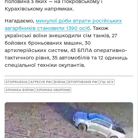
половина з яких — на Покровському і
Курахівському напрямках.
Нагадаємо,
минулої доби втрати російських
загарбників становили 1390 осіб
. Також
українські воїни знешкодили сім танків, 27
бойових броньованих машин, 30
артилерійських систем, 43 БПЛА оперативно-
тактичного рівня, 35 автомобілів та 12 одиниць
спеціальної техніки окупантів.
STOPRUSSIA
АГРЕСІЯ РФ
ВІЙНА
ВТОРГНЕННЯ РФ
ГШ ЗСУ
ХРОНІКА ВІЙНИ
ХРОНІКА ОБОРОНИ