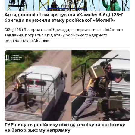
Антидронові сітки врятували «Хамві»: бійці 128-ї
бригади пережили атаку російської «Молнії»
Бійці 128-ї Закарпатської бригади, повертаючись із бойового
завдання, потрапили під атаку російського ударного
безпілотника «Молнія».
ГУР нищать російську піхоту, техніку та логістику
на Запорізькому напрямку