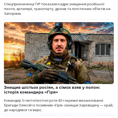
Спецпризначенці ГУР показали кадри знищення російської
піхоти, артилерії, транспорту, дронів та логістичних об’єктів на
Запоріжжі.
Знищив шістьох росіян, а сімох взяв у полон:
історія командира «Гіря»
Командир 3-ї мотопіхотної роти 43-ї окремої механізованої
бригади Олексій із позивним «Гіря» захищає Харківщину — край,
де народився та виріс.