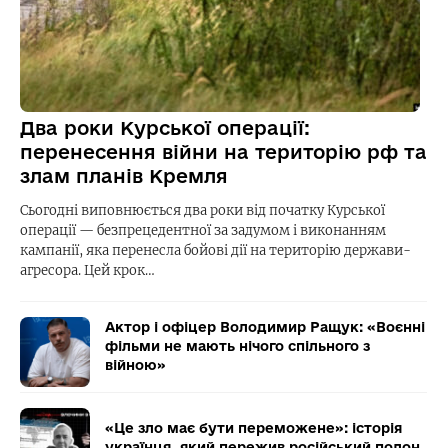
Два роки Курської операції:
перенесення війни на територію рф та
злам планів Кремля
Сьогодні виповнюється два роки від початку Курської
операції — безпрецедентної за задумом і виконанням
кампанії, яка перенесла бойові дії на територію держави-
агресора. Цей крок…
Актор і офіцер Володимир Ращук: «Воєнні
фільми не мають нічого спільного з
війною»
«Це зло має бути переможене»: історія
українця, який пережив російський полон