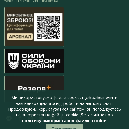
webmaster@armyinform.com.ua
Ми використовуємо файли cookie, щоб забезпечити
вам найкращий досвід роботи на нашому сайті.
Продовжуючи користуватися сайтом, ви погоджуєтесь
press@armyinform.com.ua
на використання файлів cookie. Детальніше про
політику використання файлів cookie
.
Погоджуюсь