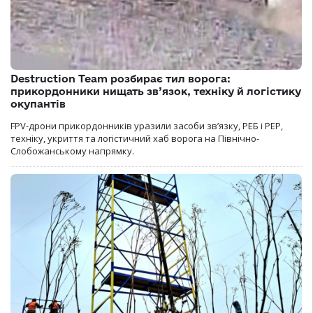
Destruction Team розбирає тил ворога:
прикордонники нищать зв’язок, техніку й логістику
окупантів
FPV-дрони прикордонників уразили засоби зв’язку, РЕБ і РЕР,
техніку, укриття та логістичний хаб ворога на Північно-
Слобожанському напрямку.