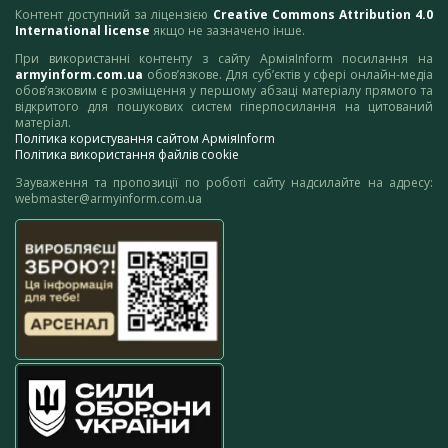
Контент доступний за ліцензією
Creative Commons Attribution 4.0
International license
якщо не зазначено інше.
При використанні контенту з сайту АрміяInform посилання на
armyinform.com.ua
обов’язкове. Для суб’єктів у сфері онлайн-медіа
обов’язковим є розміщення у першому абзаці матеріалу прямого та
відкритого для пошукових систем гіперпосилання на цитований
матеріал.
Політика користування сайтом АрміяInform
Політика використання файлів cookie
Зауваження та пропозиції по роботі сайту надсилайте на адресу:
webmaster@armyinform.com.ua