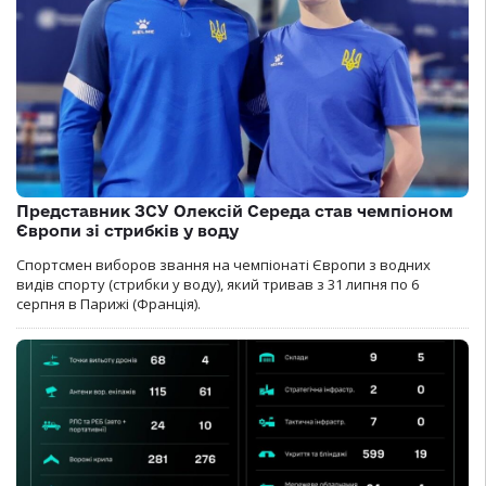
Представник ЗСУ Олексій Середа став чемпіоном
Європи зі стрибків у воду
Спортсмен виборов звання на чемпіонаті Європи з водних
видів спорту (стрибки у воду), який тривав з 31 липня по 6
серпня в Парижі (Франція).