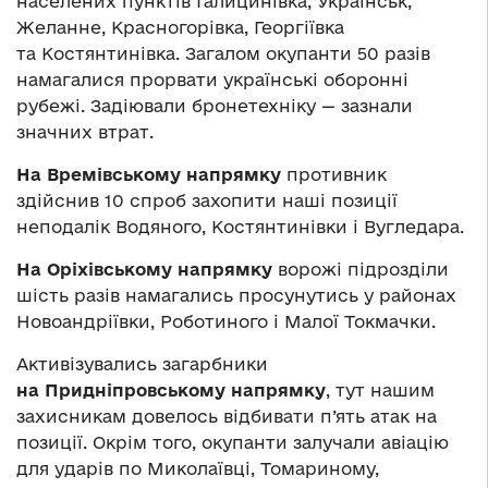
населених пунктів Галицинівка, Українськ,
Желанне, Красногорівка, Георгіївка
та Костянтинівка. Загалом окупанти 50 разів
намагалися прорвати українські оборонні
рубежі. Задіювали бронетехніку — зазнали
значних втрат.
На Времівському напрямку
противник
здійснив 10 спроб захопити наші позиції
неподалік Водяного, Костянтинівки і Вугледара.
На Оріхівському напрямку
ворожі підрозділи
шість разів намагались просунутись у районах
Новоандріївки, Роботиного і Малої Токмачки.
Активізувались загарбники
на Придніпровському напрямку
, тут нашим
захисникам довелось відбивати п’ять атак на
позиції. Окрім того, окупанти залучали авіацію
для ударів по Миколаївці, Томариному,