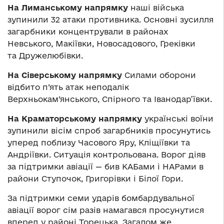
На Лиманському напрямку
наші війська
зупинили 32 атаки противника. Основні зусилля
загарбники концентрували в районах
Невського, Макіївки, Новосадового, Греківки
та Дружелюбівки.
На Сіверському напрямку
Силами оборони
відбито п’ять атак неподалік
Верхньокам’янського, Спірного та Іванодар’ївки.
На Краматорському напрямку
українські воїни
зупинили вісім спроб загарбників просунутись
уперед поблизу Часового Яру, Кліщіївки та
Андріївки. Ситуація контрольована. Ворог діяв
за підтримки авіації — бив КАБами і НАРами в
райони Ступочок, Григорівки і Білої Гори.
За підтримки семи ударів бомбардувальної
авіації ворог сім разів намагався просунутися
вперед у районі Торецька. Загалом же