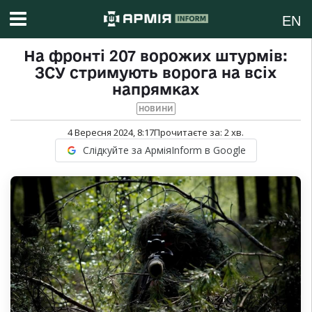
EN
На фронті 207 ворожих штурмів:
ЗСУ стримують ворога на всіх
напрямках
НОВИНИ
4 Вересня 2024, 8:17
Прочитаєте за:
2
хв.
Слідкуйте за АрміяInform в Google