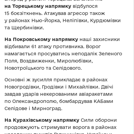
на Торецькому напрямку
відбулося
15 боєзіткнень. Атакував агресор також
у районах Нью-Йорка, Неліпівки, Курдюмівки
та Щербинівки.
На Покровському напрямку
наші захисники
відбивали 61 атаку противника. Ворог
намагається просуватись неподалік Зеленого
Поля, Воздвиженки, Миролюбівки,
Новотроїцького та Селідового.
Основні ж зусилля прикладає в районах
Новогродівки, Гродівки і Михайлівки. Двічі
завдав ударів некерованими авіаракетами
по Олександрополю, бомбардував КАБами
Селідове і Мирноград.
На Курахівському напрямку
Сили оборони
продовжують стримувати ворога в районах