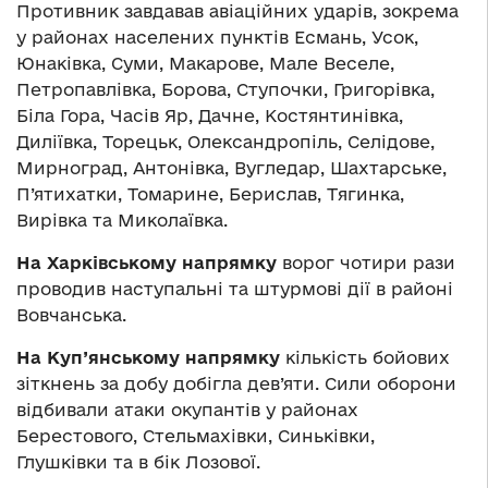
Противник завдавав авіаційних ударів, зокрема
у районах населених пунктів Есмань, Усок,
Юнаківка, Суми, Макарове, Мале Веселе,
Петропавлівка, Борова, Ступочки, Григорівка,
Біла Гора, Часів Яр, Дачне, Костянтинівка,
Диліївка, Торецьк, Олександропіль, Селідове,
Мирноград, Антонівка, Вугледар, Шахтарське,
П’ятихатки, Томарине, Берислав, Тягинка,
Вирівка та Миколаївка.
На Харківському напрямку
ворог чотири рази
проводив наступальні та штурмові дії в районі
Вовчанська.
На Куп’янському напрямку
кількість бойових
зіткнень за добу добігла дев’яти. Сили оборони
відбивали атаки окупантів у районах
Берестового, Стельмахівки, Синьківки,
Глушківки та в бік Лозової.