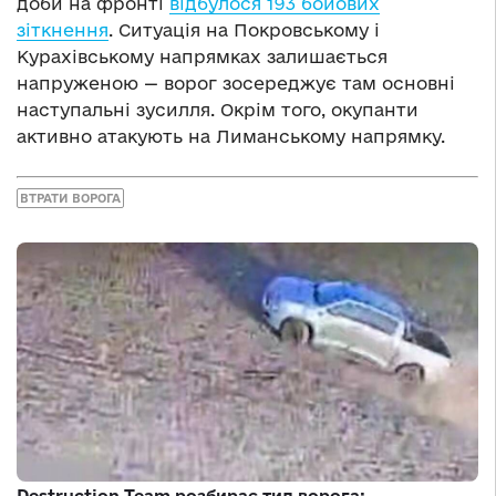
доби на фронті
відбулося 193 бойових
зіткнення
. Ситуація на Покровському і
Курахівському напрямках залишається
напруженою — ворог зосереджує там основні
наступальні зусилля. Окрім того, окупанти
активно атакують на Лиманському напрямку.
ВТРАТИ ВОРОГА
Destruction Team розбирає тил ворога: