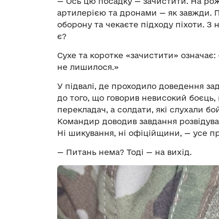
— Ось цю посадку — зачистити. На рожо
артилерією та дронами — як завжди. П
оборону та чекаєте підходу піхоти. З 
є?
Сухе та коротке «зачистити» означає:
не лишилося.»
У підвалі, де проходило доведення за
до того, що говорив невисокий боєць, 
перекладач, а солдати, які слухали бой
Командир доводив завдання розвідува
Ні шикування, ні офіційщини, — усе пр
— Питань нема? Тоді — на вихід.