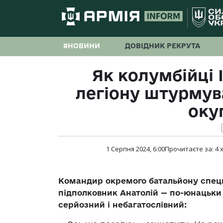
#НОВИНИ
ДОВІДНИК РЕКРУТА
Як колумбійці 
легіону штурмув
оку
1 Серпня 2024, 6:00
Прочитаєте за:
4
х
Командир окремого батальйону спецп
підполковник Анатолій — по-юнацьки 
серйозний і небагатослівний: