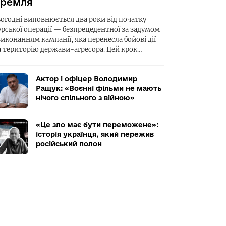
ремля
ьогодні виповнюється два роки від початку
урської операції — безпрецедентної за задумом
виконанням кампанії, яка перенесла бойові дії
а територію держави-агресора. Цей крок…
Актор і офіцер Володимир
Ращук: «Воєнні фільми не мають
нічого спільного з війною»
«Це зло має бути переможене»:
історія українця, який пережив
російський полон