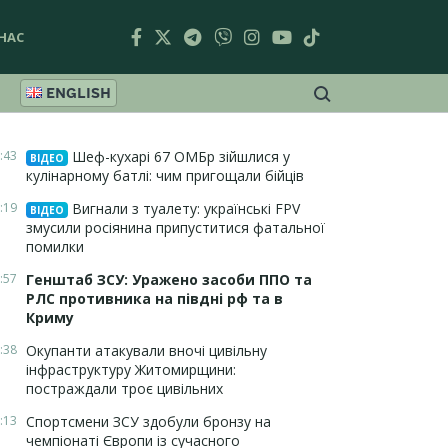
НАС
ENGLISH
:43
Шеф-кухарі 67 ОМБр зійшлися у
ВІДЕО
кулінарному батлі: чим пригощали бійців
:19
Вигнали з туалету: українські FPV
ВІДЕО
змусили росіянина припуститися фатальної
помилки
:57
Генштаб ЗСУ: Уражено засоби ППО та
РЛС противника на півдні рф та в
Криму
:38
Окупанти атакували вночі цивільну
інфраструктуру Житомирщини:
постраждали троє цивільних
:13
Спортсмени ЗСУ здобули бронзу на
чемпіонаті Європи із сучасного