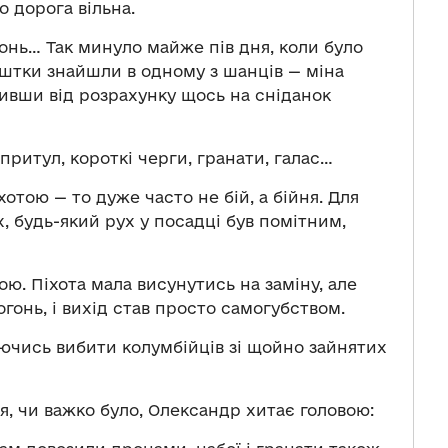
о дорога вільна.
гонь… Так минуло майже пів дня, коли було
ештки знайшли в одному з шанців — міна
ивши від розрахунку щось на сніданок
притул, короткі черги, гранати, галас…
отою — то дуже часто не бій, а бійня. Для
х, будь-який рух у посадці був помітним,
ою. Піхота мала висунутись на заміну, але
гонь, і вихід став просто самогубством.
гаючись вибити колумбійців зі щойно зайнятих
я, чи важко було, Олександр хитає головою: