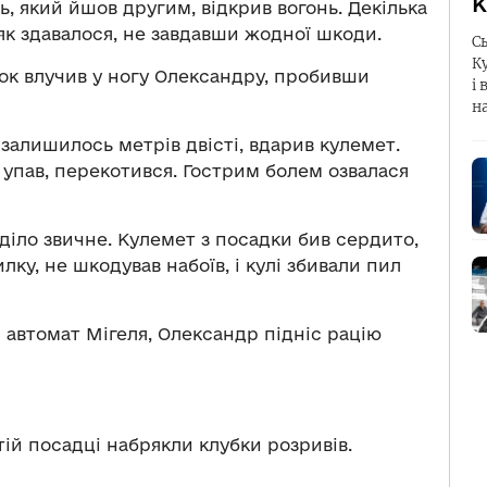
К
ь, який йшов другим, відкрив вогонь. Декілька
, як здавалося, не завдавши жодної шкоди.
С
К
ок влучив у ногу Олександру, пробивши
і 
н
ї залишилось метрів двісті, вдарив кулемет.
 упав, перекотився. Гострим болем озвалася
о діло звичне. Кулемет з посадки бив сердито,
ку, не шкодував набоїв, і кулі збивали пил
я автомат Мігеля, Олександр підніс рацію
итій посадці набрякли клубки розривів.