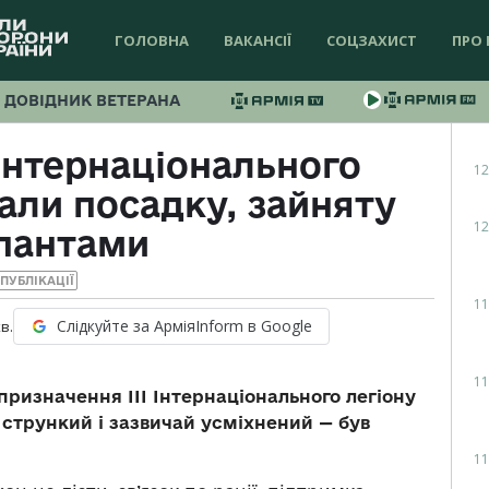
ГОЛОВНА
ВАКАНСІЇ
СОЦЗАХИСТ
ПРО 
ДОВІДНИК ВЕТЕРАНА
Інтернаціонального
12
али посадку, зайняту
12
пантами
ПУБЛІКАЦІЇ
11
Слідкуйте за АрміяInform в Google
в.
11
ризначення ІІІ Інтернаціонального легіону
стрункий і зазвичай усміхнений — був
11