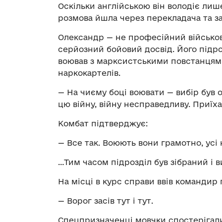
Оскільки англійською він володіє лиш
розмова йшла через перекладача та з
Олександр — не професійний військовий
серйозний бойовий досвід. Його підроз
воював з марксистськими повстанцям
наркокартелів.
— На чиєму боці воювати — вибір був 
цю війну, війну несправедливу. Приїх
Комбат підтверджує:
— Все так. Воюють вони грамотно, усі 
…Тим часом підрозділ був зібраний і 
На місці в курс справи ввів командир
— Ворог засів тут і тут.
Спецпризначенці мовчки спостерігали