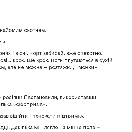
 знайомим скотчем.
 я.
онях і в очі. Чорт забирай, вже спекотно.
ві… крок. Ще крок. Ноги плутаються в сухій
ком, але не можна — розтяжки, «монки»,
 росіяни її встановили, використавши
ілька «сюрпризів».
зав відійти і почекати підтримку.
ці. Декілька мін лягло на мінне поле —