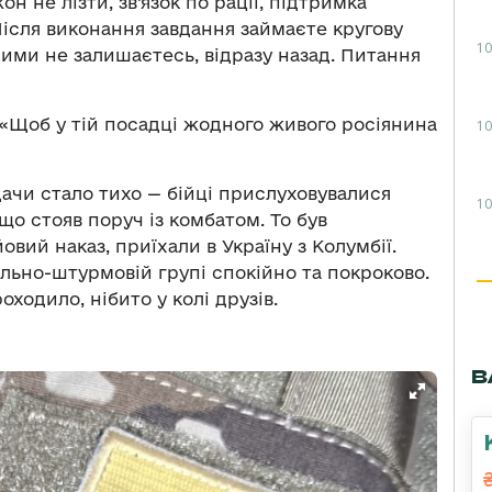
н не лізти, зв’язок по рації, підтримка
ісля виконання завдання займаєте кругову
10
ними не залишаєтесь, відразу назад. Питання
 «Щоб у тій посадці жодного живого росіянина
10
дачи стало тихо — бійці прислуховувалися
10
що стояв поруч із комбатом. То був
овий наказ, приїхали в Україну з Колумбії.
льно-штурмовій групі спокійно та покроково.
оходило, нібито у колі друзів.
В