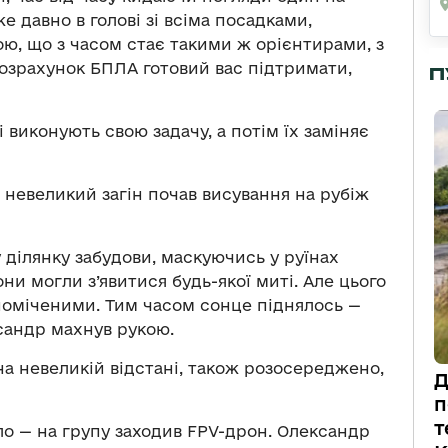
е давно в голові зі всіма посадками,
ю, що з часом стає такими ж орієнтирами, з
озрахунок БПЛА готовий вас підтримати,
П
 виконують свою задачу, а потім їх заміняє
, невеликий загін почав висування на рубіж
 ділянку забудови, маскуючись у руїнах
они могли з’явитися будь-якої миті. Але цього
поміченими. Тим часом сонце піднялось —
сандр махнув рукою.
на невеликій відстані, також розосереджено,
Д
п
т
ло — на групу заходив FPV-дрон. Олександр