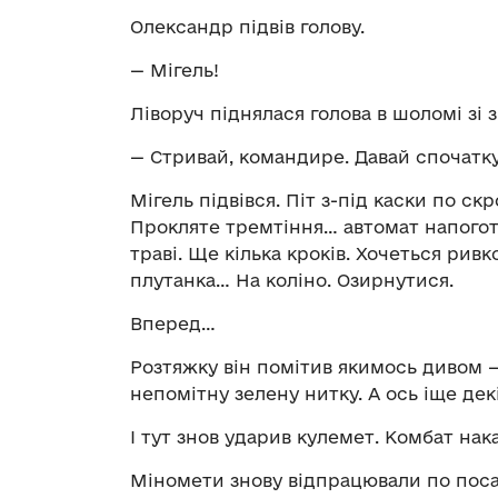
Олександр підвів голову.
— Мігель!
Ліворуч піднялася голова в шоломі зі
— Стривай, командире. Давай спочатку
Мігель підвівся. Піт з-під каски по скр
Прокляте тремтіння… автомат напогото
траві. Ще кілька кроків. Хочеться рив
плутанка… На коліно. Озирнутися.
Вперед…
Розтяжку він помітив якимось дивом —
непомітну зелену нитку. А ось іще дек
І тут знов ударив кулемет. Комбат нака
Міномети знову відпрацювали по посад