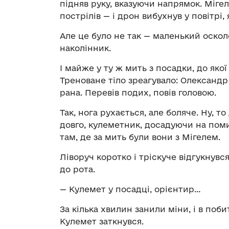
підняв руку, вказуючи напрямок. Мігел
пострілів — і дрон вибухнув у повітрі
Але це було не так — маленький оскол
наколінник.
І майже у ту ж мить з посадки, до яко
Треноване тіло зреагувало: Олександр
рана. Перевів подих, повів головою.
Так, нога рухається, але боляче. Ну, т
довго, кулеметник, досадуючи на помил
там, де за мить були вони з Мігелем.
Ліворуч коротко і тріскуче відгукнувс
до рота.
— Кулемет у посадці, орієнтир…
За кілька хвилин занили міни, і в поб
Кулемет заткнувся.