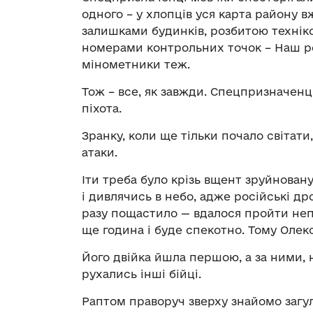
одного – у хлопців уся карта району вж
залишками будинків, розбитою техніко
номерами контрольних точок
– Наш р
мінометники теж.
Тож – все, як завжди. Спецпризначенці
піхота.
Зранку, коли ще тільки почало світати
атаки.
Іти треба було крізь вщент зруйновану
і дивлячись в небо, адже російські др
разу пощастило — вдалося пройти не
ще година і буде спекотно. Тому Олек
Його двійка йшла першою, а за ними, 
рухались інші бійці.
Раптом праворуч зверху знайомо загу