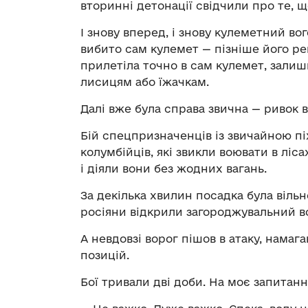
вторинні детонації свідчили про те, щ
І знову вперед, і знову кулеметний во
вибито сам кулемет — пізніше його р
прилетіла точно в сам кулемет, залиш
лисицям або їжачкам.
Далі вже була справа звична — ривок в
Бій спецпризначенців із звичайною піх
колумбійців, які звикли воювати в ліса
і діяли вони без жодних вагань.
За декілька хвилин посадка була вільн
росіяни відкрили загороджувальний во
А невдовзі ворог пішов в атаку, нама
позицій.
Бої тривали дві доби. На моє запитанн