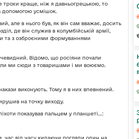
е трохи краще, ніж я давньогрецькою, то
а допомогою усмішок.
, але в нього був, як він сам вважає, досить
діл, де він служив в колумбійській армії,
и та з озброєними формуваннями
очевидний. Відомо, що росіяни почали
али ми сюди з товаришами і ми воюємо.
накази виконують. Тому я в них впевнений.
вирушив на точку виходу.
 піхоти показував
пальцем у планшеті…
:
, час від часу кидаючи погляди один на