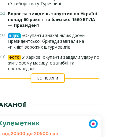
п’ятиборства у Туреччині
:52
Ворог за тиждень запустив по Україні
понад 60 ракет та близько 1560 БПЛА
— Президент
:33
«Окупанти знахабніли»: дрони
ВІДЕО
Президентської бригади завітали на
«пікнік» ворожих штурмовиків
:10
У Харкові окупанти завдали удару по
ФОТО
житловому масиву: є загиблі та
постраждалі
ВСІ НОВИНИ
АКАНСІЇ
Кулеметник
від 20500 до 20500 грн