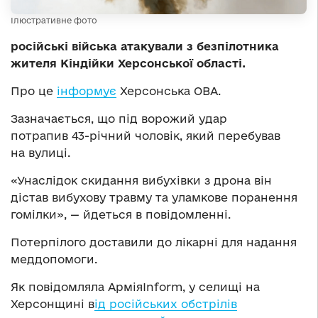
Ілюстративне фото
російські війська атакували з безпілотника
жителя Кіндійки Херсонської області.
Про це
інформує
Херсонська ОВА.
Зазначається, що під ворожий удар
потрапив 43-річний чоловік, який перебував
на вулиці.
«Унаслідок скидання вибухівки з дрона він
дістав вибухову травму та уламкове поранення
гомілки», — йдеться в повідомленні.
Потерпілого доставили до лікарні для надання
меддопомоги.
Як повідомляла АрміяInform, у селищі на
Херсонщині в
ід російських обстрілів