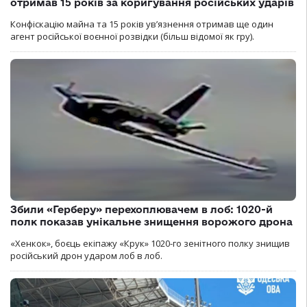
отримав 15 років за коригування російських ударів
Конфіскацію майна та 15 років увʼязнення отримав ще один
агент російської воєнної розвідки (більш відомої як гру).
Збили «Герберу» перехоплювачем в лоб: 1020-й
полк показав унікальне знищення ворожого дрона
«Хенкок», боєць екіпажу «Крук» 1020-го зенітного полку знищив
російський дрон ударом лоб в лоб.