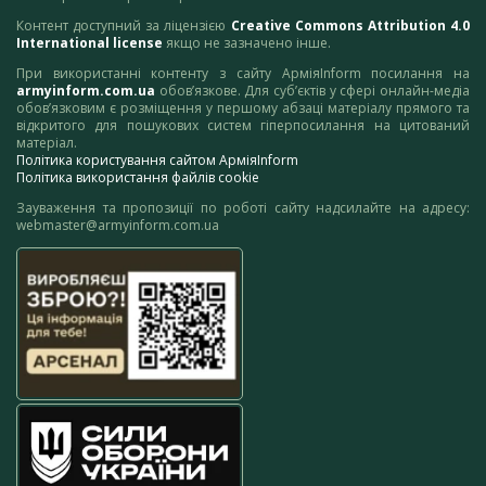
Контент доступний за ліцензією
Creative Commons Attribution 4.0
International license
якщо не зазначено інше.
При використанні контенту з сайту АрміяInform посилання на
armyinform.com.ua
обов’язкове. Для суб’єктів у сфері онлайн-медіа
обов’язковим є розміщення у першому абзаці матеріалу прямого та
відкритого для пошукових систем гіперпосилання на цитований
матеріал.
Політика користування сайтом АрміяInform
Політика використання файлів cookie
Зауваження та пропозиції по роботі сайту надсилайте на адресу:
webmaster@armyinform.com.ua