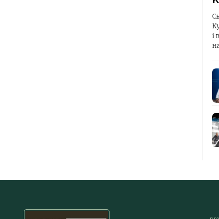
С
К
і 
н
pr