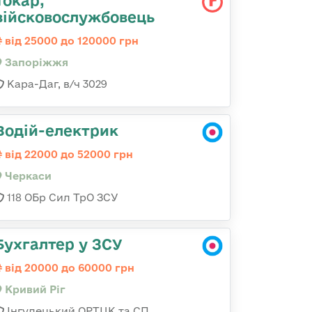
Токар,
війсковослужбовець
від 25000 до 120000 грн
Запоріжжя
Кара-Даг, в/ч 3029
Водій-електрик
від 22000 до 52000 грн
Черкаси
118 ОБр Сил ТрО ЗСУ
Бухгалтер у ЗСУ
від 20000 до 60000 грн
Кривий Ріг
Інгулецький ОРТЦК та СП