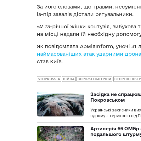
За його словами, що травми, несумісні
із-під завалів дістали рятувальники.
«У 73-річної жінки контузія, вибухов
на місці надали їй необхідну допомог
Як повідомляла АрміяInform, уночі 31 
наймасованіших атак ударними дрона
став Київ.
STOPRUSSIA
ВІЙНА
ВОРОЖІ ОБСТРІЛИ
ВТОРГНЕННЯ 
Засідка не спрацюв
Покровськом
Українські захисники вия
одному з териконів під 
Артилерія 66 ОМБр 
подальшого штурм