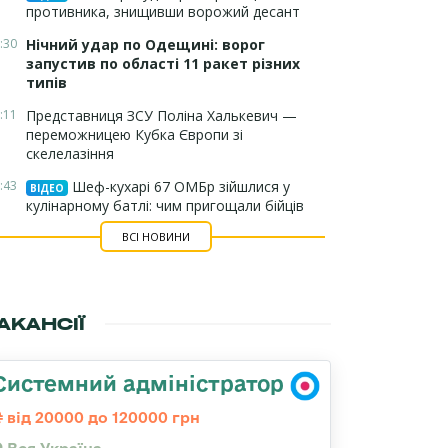
противника, знищивши ворожий десант
:30
Нічний удар по Одещині: ворог
запустив по області 11 ракет різних
типів
:11
Представниця ЗСУ Поліна Халькевич —
переможницею Кубка Європи зі
скелелазіння
:43
Шеф-кухарі 67 ОМБр зійшлися у
ВІДЕО
кулінарному батлі: чим пригощали бійців
ВСІ НОВИНИ
АКАНСІЇ
Системний адміністратор
від 20000 до 120000 грн