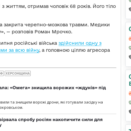
 з життям, отримав чоловік 68 років. Його тіло
а та закрита черепно-мозкова травми. Медики
у», — розповів Роман Мрочко.
липня російські війська
здійснили одну з
ми за всю війну
, а головною ціллю агресора
РФ
ХЕРСОНЩИНА
ала: «Омега» знищила ворожих «ждунів» під
вили та знищили ворожі дрони, які готували засідку на
Покровськом.
зірвала спробу росіян накопичити сили для
у