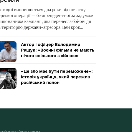
ьогодні виповнюється два роки від початку
урської операції — безпрецедентної за задумом
виконанням кампанії, яка перенесла бойові дії
а територію держави-агресора. Цей крок…
Актор і офіцер Володимир
Ращук: «Воєнні фільми не мають
нічого спільного з війною»
«Це зло має бути переможене»:
історія українця, який пережив
російський полон
ess@armyinform.com.ua