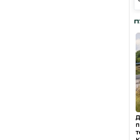
П
Д
п
т
К