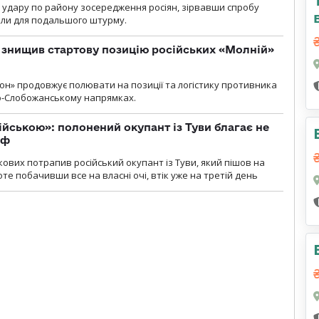
и удару по району зосередження росіян, зірвавши спробу
или для подальшого штурму.
 знищив стартову позицію російських «Молній»
н» продовжує полювати на позиції та логістику противника
но-Слобожанському напрямках.
ійською»: полонений окупант із Туви благає не
рф
кових потрапив російський окупант із Туви, який пішов на
те побачивши все на власні очі, втік уже на третій день