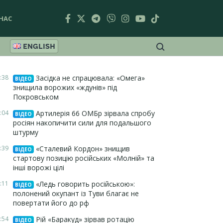
НАС
ENGLISH
:38
Засідка не спрацювала: «Омега»
ВІДЕО
знищила ворожих «ждунів» під
Покровськом
:04
Артилерія 66 ОМБр зірвала спробу
ВІДЕО
росіян накопичити сили для подальшого
штурму
:39
«Сталевий Кордон» знищив
ВІДЕО
стартову позицію російських «Молній» та
інші ворожі цілі
:11
«Ледь говорить російською»:
ВІДЕО
полонений окупант із Туви благає не
повертати його до рф
:54
Рій «Баракуд» зірвав ротацію
ВІДЕО