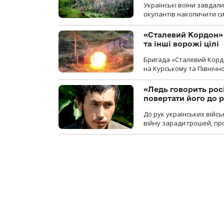
Українські воїни завдал
окупантів накопичити с
«Сталевий Кордон»
та інші ворожі цілі
Бригада «Сталевий Кордо
на Курському та Північ
«Ледь говорить рос
повертати його до 
До рук українських війсь
війну заради грошей, про