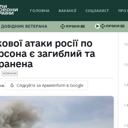
ГОЛОВНА
ВАКАНСІЇ
СОЦЗАХИСТ
ПРО 
ДОВІДНИК ВЕТЕРАНА
ової атаки росії по
15
сона є загиблий та
ранена
15
НОВИНИ
14
Слідкуйте за АрміяInform в Google
хв.
14
13