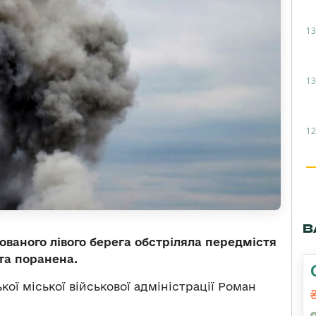
13
13
12
В
ованого лівого берега обстріляла передмістя
та поранена.
ої міської військової адміністрації Роман