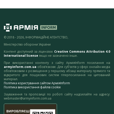
© 2018 - 2026, ІНФОРМАЦІЙНЕ АГЕНТСТВО,
Міністерство оборони України
Контент доступний за ліцензією
Creative Commons Attribution 4.0
International license
якщо не зазначено інше.
При використанні контенту з сайту АрміяInform посилання на
armyinform.com.ua
обов’язкове. Для суб’єктів у сфері онлайн-медіа
обов’язковим є розміщення у першому абзаці матеріалу прямого та
відкритого для пошукових систем гіперпосилання на цитований
матеріал.
Політика користування сайтом АрміяInform
Політика використання файлів cookie
Зауваження та пропозиції по роботі сайту надсилайте на адресу:
webmaster@armyinform.com.ua