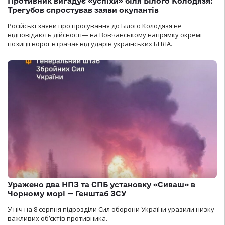
Противник вигадує «успіхи» біля Білого Колодязя:
Трегубов спростував заяви окупантів
Російські заяви про просування до Білого Колодязя не
відповідають дійсності— на Вовчанському напрямку окремі
позиції ворог втрачає від ударів українських БПЛА.
Уражено два НПЗ та СПБ установку «Сиваш» в
Чорному морі — Генштаб ЗСУ
У ніч на 8 серпня підрозділи Сил оборони України уразили низку
важливих об’єктів противника.