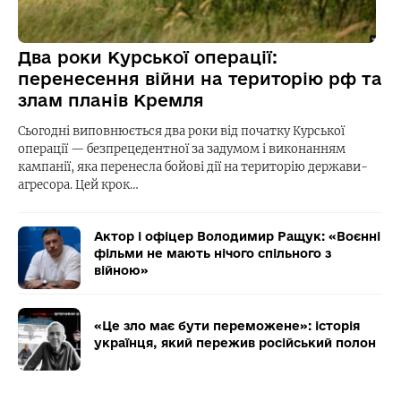
Два роки Курської операції:
перенесення війни на територію рф та
злам планів Кремля
Сьогодні виповнюється два роки від початку Курської
операції — безпрецедентної за задумом і виконанням
кампанії, яка перенесла бойові дії на територію держави-
агресора. Цей крок…
Актор і офіцер Володимир Ращук: «Воєнні
фільми не мають нічого спільного з
війною»
«Це зло має бути переможене»: історія
українця, який пережив російський полон