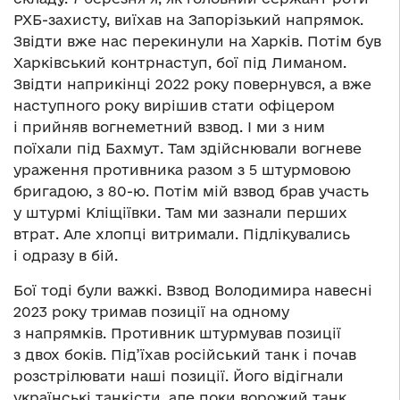
РХБ-захисту, виїхав на Запорізький напрямок.
Звідти вже нас перекинули на Харків. Потім був
Харківський контрнаступ, бої під Лиманом.
Звідти наприкінці 2022 року повернувся, а вже
наступного року вирішив стати офіцером
і прийняв вогнеметний взвод. І ми з ним
поїхали під Бахмут. Там здійснювали вогневе
ураження противника разом з 5 штурмовою
бригадою, з 80-ю. Потім мій взвод брав участь
у штурмі Кліщіївки. Там ми зазнали перших
втрат. Але хлопці витримали. Підлікувались
і одразу в бій.
Бої тоді були важкі. Взвод Володимира навесні
2023 року тримав позиції на одному
з напрямків. Противник штурмував позиції
з двох боків. Під’їхав російський танк і почав
розстрілювати наші позиції. Його відігнали
українські танкісти, але поки ворожий танк