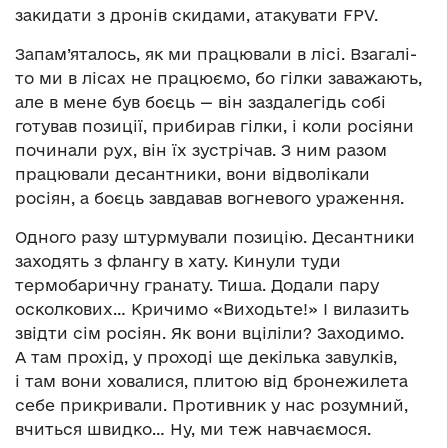
закидати з дронів скидами, атакувати FPV.
Запам’яталось, як ми працювали в лісі. Взагалі-
то ми в лісах не працюємо, бо гілки заважають,
але в мене був боєць — він заздалегідь собі
готував позиції, прибирав гілки, і коли росіяни
починали рух, він їх зустрічав. З ним разом
працювали десантники, вони відволікали
росіян, а боєць завдавав вогневого ураження.
Одного разу штурмували позицію. Десантники
заходять з флангу в хату. Кинули туди
термобаричну гранату. Тиша. Додали пару
осколкових… Кричимо «Виходьте!» І вилазить
звідти сім росіян. Як вони вціліли? Заходимо.
А там прохід, у проході ще декілька завулків,
і там вони ховалися, плитою від бронежилета
себе прикривали. Противник у нас розумний,
вчиться швидко… Ну, ми теж навчаємося.