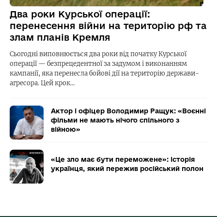
Два роки Курської операції:
перенесення війни на територію рф та
злам планів Кремля
Сьогодні виповнюється два роки від початку Курської
операції — безпрецедентної за задумом і виконанням
кампанії, яка перенесла бойові дії на територію держави-
агресора. Цей крок…
Актор і офіцер Володимир Ращук: «Воєнні
фільми не мають нічого спільного з
війною»
«Це зло має бути переможене»: історія
українця, який пережив російський полон