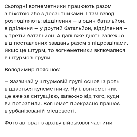
Сьогодні вогнеметники працюють разом
з піхотою або з десантниками. І там взвод
розподіляють: відділення — в один батальйон,
відділення — у другий батальйон, відділення —
у третій батальйон. А далі вже діють залежно
від поставлених завдань разом з підрозділами.
Якщо це штурм, то вогнеметники включалися
в штурмові групи.
Володимир пояснює:
— Зазвичай у штурмовій групі основна роль
віддається кулеметнику. Ну і, вогнеметник —
це вже за ситуацією, залежно від того, куди
ви потрапили. Вогнемет прекрасно працює
в урбанізованій місцевості.
Фото автора і з архіву військової частини