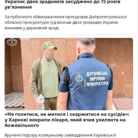
України: двох зрадників засуджено до 15 років
ув’язнення
За публічного обвинувачення прокурорів Дніпропетровської
обласної прокуратури суд визнав двох громадян України
винними у державній зраді.
«Не голитися, не митися і скаржитися на сусідів»:
у Харкові викрили лікаря, який вчив ухилянта на
божевільного
Вручено підозру колишньому заввідділення Харківської