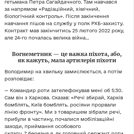
гетьмана Петра Сагайдачного. Там навчався
за напрямом «Радіаційний, хімічний,
біологічний контроль». Після закінчення
навчання пішов на службу у полк РХБ-захисту.
Контракт мав закінчитись 25 лютого 2022 року,
але 24-го почалась велика війна…
Вогнеметник — це важка піхота, або,
як кажуть, мала артилерія піхоти
Володимир на хвильку замислюється, а потім
розповідає:
— Командир роти зателефонував мені об 5:30.
Сам він з Харкова. Сказав: «Речі збирай, Харків
бомблять, Київ бомблять. росіяни прорвали
лінію фронту». Ми з товаришем зібрали речі,
прибули в частину, почалися мобілізаційні
заходи, приймання особового
складу. 7 березня я, як головний сержант роти