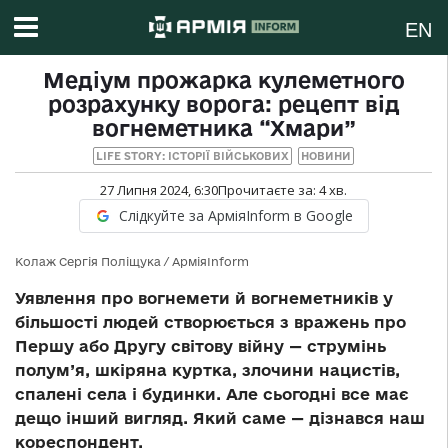
EN
Медіум прожарка кулеметного
розрахунку ворога: рецепт від
вогнеметника “Хмари”
LIFE STORY: ІСТОРІЇ ВІЙСЬКОВИХ
НОВИНИ
27 Липня 2024, 6:30
Прочитаєте за:
4
хв.
Слідкуйте за АрміяInform в Google
Колаж Сергія Поліщука / АрміяInform
Уявлення про вогнемети й вогнеметників у
більшості людей створюється з вражень про
Першу або Другу світову війну — струмінь
полум’я, шкіряна куртка, злочини нацистів,
спалені села і будинки. Але сьогодні все має
дещо інший вигляд. Який саме — дізнався наш
кореспондент.