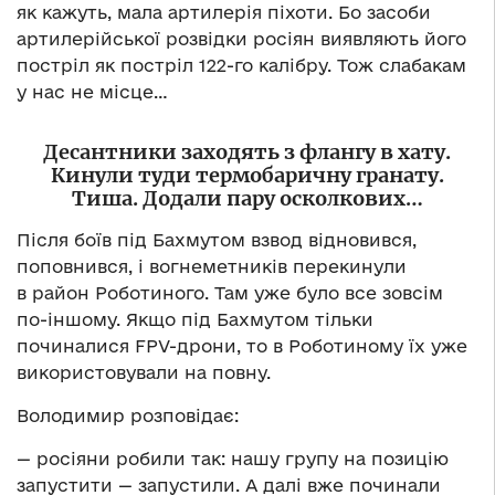
як кажуть, мала артилерія піхоти. Бо засоби
артилерійської розвідки росіян виявляють його
постріл як постріл 122-го калібру. Тож слабакам
у нас не місце…
Десантники заходять з флангу в хату.
Кинули туди термобаричну гранату.
Тиша. Додали пару осколкових…
Після боїв під Бахмутом взвод відновився,
поповнився, і вогнеметників перекинули
в район Роботиного. Там уже було все зовсім
по-іншому. Якщо під Бахмутом тільки
починалися FPV-дрони, то в Роботиному їх уже
використовували на повну.
Володимир розповідає:
— росіяни робили так: нашу групу на позицію
запустити — запустили. А далі вже починали