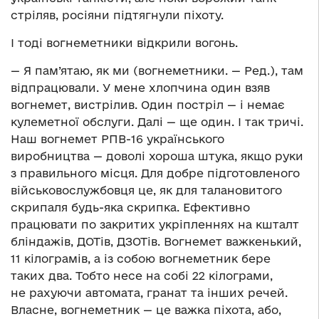
стріляв, росіяни підтягнули піхоту.
І тоді вогнеметники відкрили вогонь.
— Я пам’ятаю, як ми (вогнеметники. — Ред.), там
відпрацювали. У мене хлопчина один взяв
вогнемет, вистрілив. Один постріл — і немає
кулеметної обслуги. Далі — ще один. І так тричі.
Наш вогнемет РПВ-16 українського
виробництва — доволі хороша штука, якщо руки
з правильного місця. Для добре підготовленого
військовослужбовця це, як для талановитого
скрипаля будь-яка скрипка. Ефективно
працювати по закритих укріпленнях на кшталт
бліндажів, ДОТів, ДЗОТів. Вогнемет важкенький,
11 кілограмів, а із собою вогнеметник бере
таких два. Тобто несе на собі 22 кілограми,
не рахуючи автомата, гранат та інших речей.
Власне, вогнеметник — це важка піхота, або,