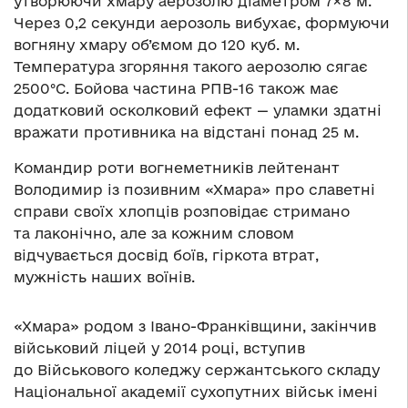
утворюючи хмару аерозолю діаметром 7×8 м.
Через 0,2 секунди аерозоль вибухає, формуючи
вогняну хмару об’ємом до 120 куб. м.
Температура згоряння такого аерозолю сягає
2500°C. Бойова частина РПВ-16 також має
додатковий осколковий ефект — уламки здатні
вражати противника на відстані понад 25 м.
Командир роти вогнеметників лейтенант
Володимир із позивним «Хмара» про славетні
справи своїх хлопців розповідає стримано
та лаконічно, але за кожним словом
відчувається досвід боїв, гіркота втрат,
мужність наших воїнів.
«Хмара» родом з Івано-Франківщини, закінчив
військовий ліцей у 2014 році, вступив
до Військового коледжу сержантського складу
Національної академії сухопутних військ імені