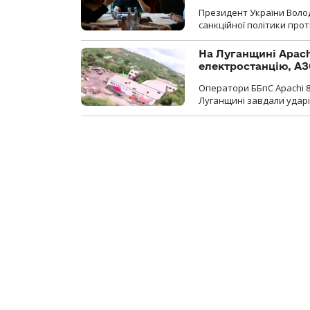
Президент України Воло
санкційної політики проти
На Луганщині Apach
електростанцію, АЗ
Оператори ББпС Apachi 8
Луганщині завдали ударів