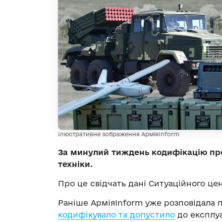
Ілюстративне зображення АрміяInform
За минулий тиждень кодифікацію про
техніки.
Про це свідчать дані Ситуаційного це
Раніше АрміяInform уже розповідала пр
кодифікувало та допустило
до експлуа