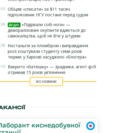
:53
Обіцяв «списати» за $11 тисяч:
підполковник НГУ постане перед судом
:36
«Підірвали собі ноги» —
АУДІО
деморалізовані окупанти вдаються до
самокаліцтва, щоб не йти у штурми
:28
Ностальгія за пломбіром і виправдання
росії коштували студенту семи років
тюрми: у Харкові засуджено «блогера»
:10
Викрито «батюшку» — зрадника: агент фсб
отримав 15 років ув’язнення
ВСІ НОВИНИ
АКАНСІЇ
Лаборант киснедобувної
станції