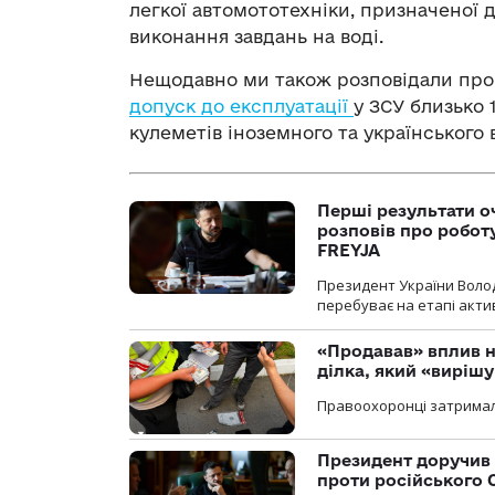
легкої автомототехніки, призначеної 
виконання завдань на воді.
Нещодавно ми також розповідали про
допуск до експлуатації
у ЗСУ близько 1
кулеметів іноземного та українського
Перші результати о
розповів про робот
FREYJA
Президент України Воло
перебуває на етапі актив
«Продавав» вплив н
ділка, який «виріш
Правоохоронці затримал
Президент доручив 
проти російського