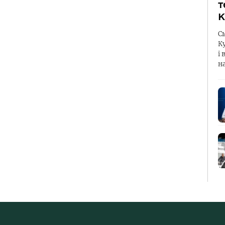
т
К
С
К
і 
н