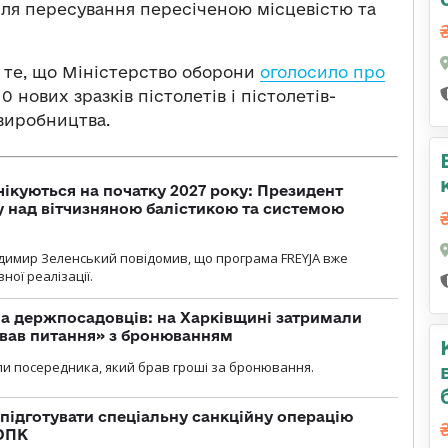
для пересування пересіченою місцевістю та
 те, що Міністерство оборони
оголосило про
0 нових зразків пістолетів і пістолетів-
 виробництва.
чікуються на початку 2027 року: Президент
у над вітчизняною балістикою та системою
димир Зеленський повідомив, що програма FREYJA вже
ної реалізації.
а держпосадовців: на Харківщині затримали
ував питання» з бронюванням
и посередника, який брав гроші за бронювання.
підготувати спеціальну санкційну операцію
 ОПК