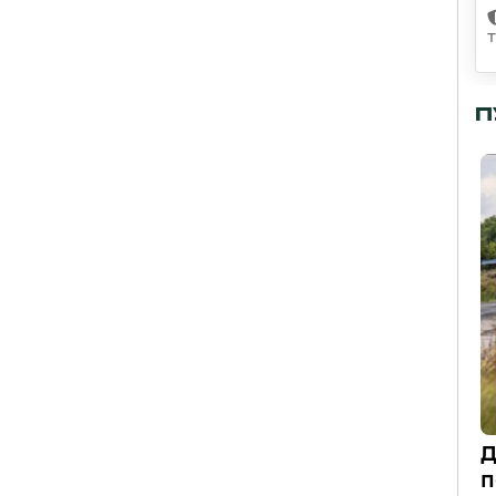
П
Д
п