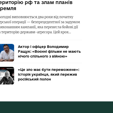
ериторію рф та злам планів
ремля
ьогодні виповнюється два роки від початку
урської операції — безпрецедентної за задумом
виконанням кампанії, яка перенесла бойові дії
а територію держави-агресора. Цей крок…
Актор і офіцер Володимир
Ращук: «Воєнні фільми не мають
нічого спільного з війною»
«Це зло має бути переможене»:
історія українця, який пережив
російський полон