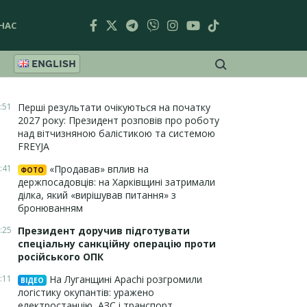
НАС
ENGLISH
:51
Перші результати очікуються на початку
2027 року: Президент розповів про роботу
над вітчизняною балістикою та системою
FREYJA
:41
«Продавав» вплив на
ФОТО
держпосадовців: на Харківщині затримали
ділка, який «вирішував питання» з
бронюванням
:25
Президент доручив підготувати
спеціальну санкційну операцію проти
російського ОПК
:11
На Луганщині Apachi розгромили
ВІДЕО
логістику окупантів: уражено
електростанцію, АЗС і транспорт