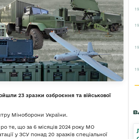
19
19
19
19
йшли 23 зразки озброєння та військової
В
нтру Міноборони України.
о те, що за 6 місяців 2024 року МО
тації у ЗСУ понад 20 зразків спеціальної