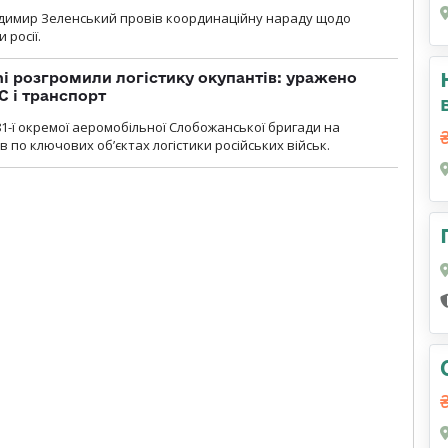
димир Зеленський провів координаційну нараду щодо
 росії.
i розгромили логістику окупантів: уражено
С і транспорт
1-ї окремої аеромобільної Слобожанської бригади на
 по ключових об’єктах логістики російських військ.