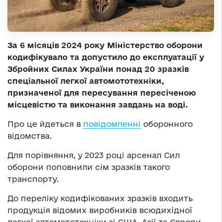
За 6 місяців 2024 року Міністерство оборони
кодифікувало та допустило до експлуатації у
Збройних Силах України понад 20 зразків
спеціальної легкої автомототехніки,
призначеної для пересування пересіченою
місцевістю та виконання завдань на воді.
Про це йдеться в
повідомленні
оборонного
відомства.
Для порівняння, у 2023 році арсенал Сил
оборони поповнили сім зразків такого
транспорту.
До переліку кодифікованих зразків входить
продукція відомих виробників всюдихідної
легкої автомототехніки зі США, Азії та Європи.