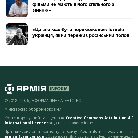
фільми не мають нічого спільного з
війною»
«Це зло має бути переможене»: історія
українця, який пережив російський полон
© 2018 - 2026, ІНФОРМАЦІЙНЕ АГЕНТСТВО,
Міністерство оборони України
Контент доступний за ліцензією
Creative Commons Attribution 4.0
International license
якщо не зазначено інше.
При використанні контенту з сайту АрміяInform посилання на
armyinform.com.ua
обов’язкове. Для суб’єктів у сфері онлайн-медіа