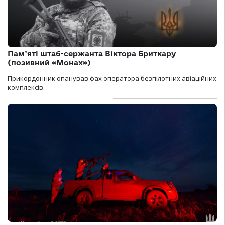
Пам’яті штаб-сержанта Віктора Бриткару
(позивний «Монах»)
Прикордонник опанував фах оператора безпілотних авіаційних
комплексів.