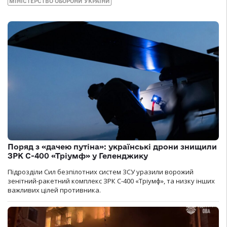
МІНІСТЕРСТВО ОБОРОНИ УКРАЇНИ
Поряд з «дачею путіна»: українські дрони знищили
ЗРК С-400 «Тріумф» у Геленджику
Підрозділи Сил безпілотних систем ЗСУ уразили ворожий
зенітний-ракетний комплекс ЗРК С-400 «Тріумф», та низку інших
важливих цілей противника.