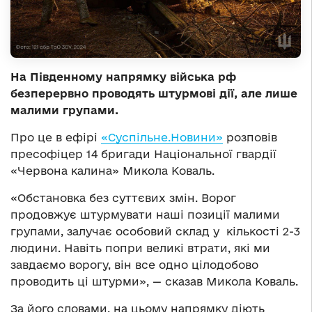
На Південному напрямку війська рф
безперервно проводять штурмові дії, але лише
малими групами.
Про це в ефірі
«Суспільне.Новини»
розповів
пресофіцер 14 бригади Національної гвардії
«Червона калина» Микола Коваль.
«Обстановка без суттєвих змін. Ворог
продовжує штурмувати наші позиції малими
групами, залучає особовий склад у кількості 2-3
людини. Навіть попри великі втрати, які ми
завдаємо ворогу, він все одно цілодобово
проводить ці штурми», — сказав Микола Коваль.
За його словами, на цьому напрямку діють