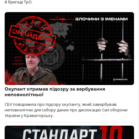
й бригаді ТрО.
Окупант отримав підозру за вербування
неповнолітньої
СБУ повідомила про підозру окупанту, який завербував
неповнолітню для собору даних про дислокацію Сил оборони
України у Краматорську.