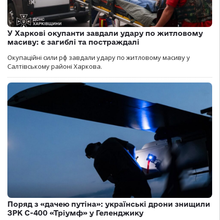
У Харкові окупанти завдали удару по житловому
масиву: є загиблі та постраждалі
Окупаційні сили рф завдали удару по житловому масиву у
Салтівському районі Харкова.
Поряд з «дачею путіна»: українські дрони знищили
ЗРК С-400 «Тріумф» у Геленджику