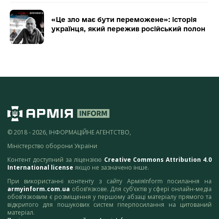
«Це зло має бути переможене»: історія
українця, який пережив російський полон
© 2018 - 2026, ІНФОРМАЦІЙНЕ АГЕНТСТВО,
Міністерство оборони України
Контент доступний за ліцензією
Creative Commons Attribution 4.0
International license
якщо не зазначено інше.
При використанні контенту з сайту АрміяInform посилання на
armyinform.com.ua
обов’язкове. Для суб’єктів у сфері онлайн-медіа
обов’язковим є розміщення у першому абзаці матеріалу прямого та
відкритого для пошукових систем гіперпосилання на цитований
матеріал.