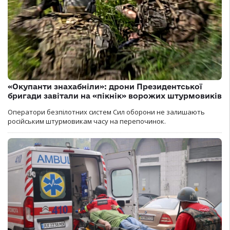
«Окупанти знахабніли»: дрони Президентської
бригади завітали на «пікнік» ворожих штурмовиків
Оператори безпілотних систем Сил оборони не залишають
російським штурмовикам часу на перепочинок.