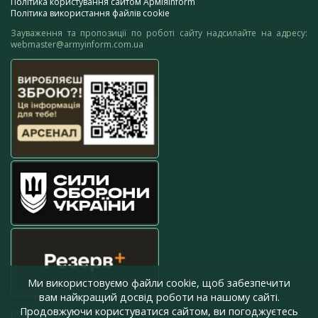
Політика користування сайтом АрміяInform
Політика використання файлів cookie
Зауваження та пропозиції по роботі сайту надсилайте на адресу:
webmaster@armyinform.com.ua
Ми використовуємо файли cookie, щоб забезпечити
вам найкращий досвід роботи на нашому сайті.
Продовжуючи користуватися сайтом, ви погоджуєтесь
press@armyinform.com.ua