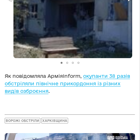
Як повідомляла АрміяInform,
окупанти 38 разів
обстріляли північне прикордоння із різних
видів озброєння
.
ВОРОЖІ ОБСТРІЛИ
ХАРКІВЩИНА