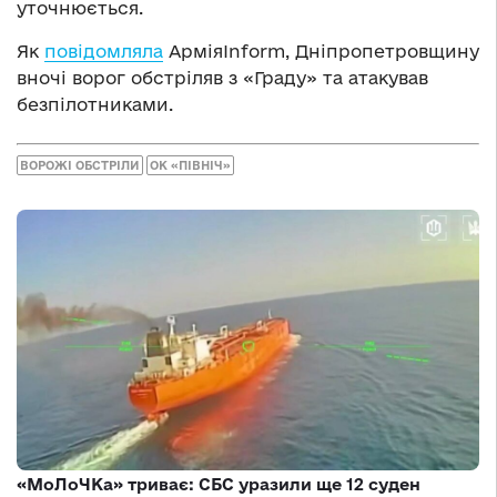
уточнюється.
Як
повідомляла
АрміяInform, Дніпропетровщину
вночі ворог обстріляв з «Граду» та атакував
безпілотниками.
ВОРОЖІ ОБСТРІЛИ
ОК «ПІВНІЧ»
«МоЛоЧКа» триває: СБС уразили ще 12 суден