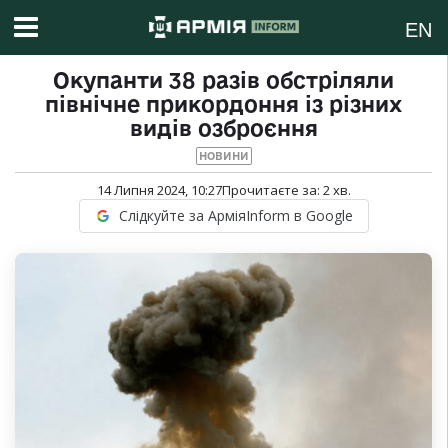
EN
Окупанти 38 разів обстріляли
північне прикордоння із різних
видів озброєння
НОВИНИ
14 Липня 2024, 10:27
Прочитаєте за:
2
хв.
Слідкуйте за АрміяInform в Google