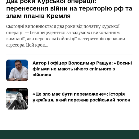
Два роки Курської операції:
перенесення війни на територію рф та
злам планів Кремля
Сьогодні виповнюється два роки від початку Курської
операції — безпрецедентної за задумом і виконанням
кампанії, яка перенесла бойові дії на територію держави-
агресора. Цей крок…
Актор і офіцер Володимир Ращук: «Воєнні
фільми не мають нічого спільного з
війною»
«Це зло має бути переможене»: історія
українця, який пережив російський полон