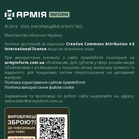
© 2018 - 2026, ІНФОРМАЦІЙНЕ АГЕНТСТВО,
Міністерство оборони України
Контент доступний за ліцензією
Creative Commons Attribution 4.0
International license
якщо не зазначено інше.
При використанні контенту з сайту АрміяInform посилання на
armyinform.com.ua
обов’язкове. Для суб’єктів у сфері онлайн-медіа
обов’язковим є розміщення у першому абзаці матеріалу прямого та
відкритого для пошукових систем гіперпосилання на цитований
матеріал.
Політика користування сайтом АрміяInform
Політика використання файлів cookie
Зауваження та пропозиції по роботі сайту надсилайте на адресу:
webmaster@armyinform.com.ua