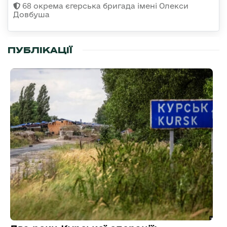
68 окрема єгерська бригада імені Олекси
Довбуша
ПУБЛІКАЦІЇ