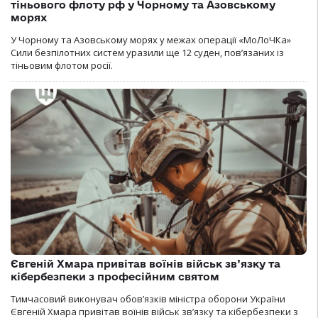
тіньового флоту рф у Чорному та Азовському
морях
У Чорному та Азовському морях у межах операції «МоЛоЧКа»
Сили безпілотних систем уразили ще 12 суден, пов’язаних із
тіньовим флотом росії.
Євгеній Хмара привітав воїнів військ зв’язку та
кібербезпеки з професійним святом
Тимчасовий виконувач обов’язків міністра оборони України
Євгеній Хмара привітав воїнів військ зв’язку та кібербезпеки з