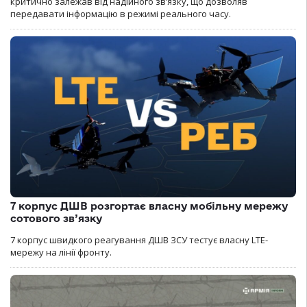
критично залежав від надійного зв’язку, що дозволяв
передавати інформацію в режимі реального часу.
7 корпус ДШВ розгортає власну мобільну мережу
сотового зв’язку
7 корпус швидкого реагування ДШВ ЗСУ тестує власну LTE-
мережу на лінії фронту.