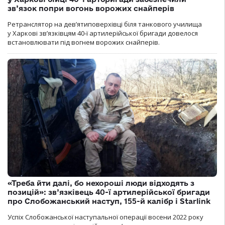
зв’язок попри вогонь ворожих снайперів
Ретранслятор на дев’ятиповерхівці біля танкового училища
у Харкові зв’язківцям 40-ї артилерійської бригади довелося
встановлювати під вогнем ворожих снайперів.
«Треба йти далі, бо нехороші люди відходять з
позицій»: зв’язківець 40-ї артилерійської бригади
про Слобожанський наступ, 155-й калібр і Starlink
Успіх Слобожанської наступальної операції восени 2022 року