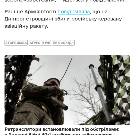
Раніше АрміяInform
повідомляла
, що на
Дніпропетровщині збили російську керовану
авіаційну ракету.
STOPRUSSIA
АГРЕСІЯ РФ
ПВК «СХІД»
Ретранслятори встановлювали під обстрілами:
у Харкові бійці 40-ї артбригади забезпечили