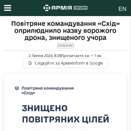
EN
Повітряне командування «Схід»
оприлюднило назву ворожого
дрона, знищеного учора
НОВИНИ
2 Липня 2024, 8:38
Прочитаєте за:
< 1
хв.
Слідкуйте за АрміяInform в Google