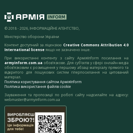
© 2018 - 2026, ІНФОРМАЦІЙНЕ АГЕНТСТВО,
Міністерство оборони України
Контент доступний за ліцензією
Creative Commons Attribution 4.0
International license
якщо не зазначено інше.
При використанні контенту з сайту АрміяInform посилання на
armyinform.com.ua
обов’язкове. Для суб’єктів у сфері онлайн-медіа
обов’язковим є розміщення у першому абзаці матеріалу прямого та
відкритого для пошукових систем гіперпосилання на цитований
матеріал.
Політика користування сайтом АрміяInform
Політика використання файлів cookie
Зауваження та пропозиції по роботі сайту надсилайте на адресу:
webmaster@armyinform.com.ua