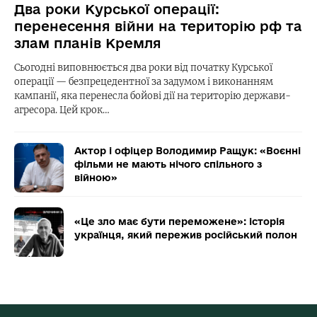
Два роки Курської операції:
перенесення війни на територію рф та
злам планів Кремля
Сьогодні виповнюється два роки від початку Курської
операції — безпрецедентної за задумом і виконанням
кампанії, яка перенесла бойові дії на територію держави-
агресора. Цей крок…
Актор і офіцер Володимир Ращук: «Воєнні
фільми не мають нічого спільного з
війною»
«Це зло має бути переможене»: історія
українця, який пережив російський полон