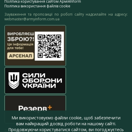
Політика користування сайтом АрміяInform
Політика використання файлів cookie
Зауваження та пропозиції по роботі сайту надсилайте на адресу:
webmaster@armyinform.com.ua
Ми використовуємо файли cookie, щоб забезпечити
вам найкращий досвід роботи на нашому сайті.
Продовжуючи користуватися сайтом, ви погоджуєтесь
press@armyinform.com.ua