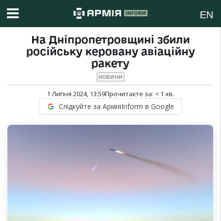
EN
На Дніпропетровщині збили
російську керовану авіаційну
ракету
НОВИНИ
1 Липня 2024, 13:59
Прочитаєте за:
< 1
хв.
Слідкуйте за АрміяInform в Google