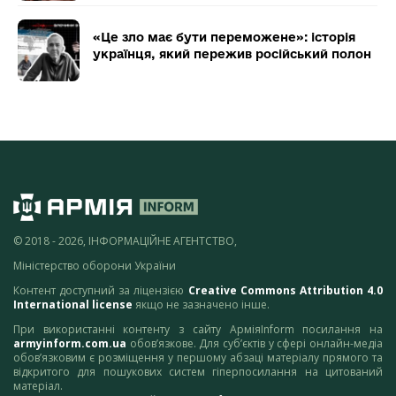
«Це зло має бути переможене»: історія
українця, який пережив російський полон
© 2018 - 2026, ІНФОРМАЦІЙНЕ АГЕНТСТВО,
Міністерство оборони України
Контент доступний за ліцензією
Creative Commons Attribution 4.0
International license
якщо не зазначено інше.
При використанні контенту з сайту АрміяInform посилання на
armyinform.com.ua
обов’язкове. Для суб’єктів у сфері онлайн-медіа
обов’язковим є розміщення у першому абзаці матеріалу прямого та
відкритого для пошукових систем гіперпосилання на цитований
матеріал.