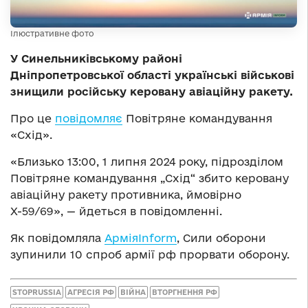
Ілюстративне фото
У Синельниківському районі
Дніпропетровської області українські військові
знищили російську керовану авіаційну ракету.
Про це
повідомляє
Повітряне командування
«Схід».
«Близько 13:00, 1 липня 2024 року, підрозділом
Повітряне командування „Схід“ збито керовану
авіаційну ракету противника, ймовірно
Х-59/69», — йдеться в повідомленні.
Як повідомляла
АрміяInform
, Сили оборони
зупинили 10 спроб армії рф прорвати оборону.
STOPRUSSIA
АГРЕСІЯ РФ
ВІЙНА
ВТОРГНЕННЯ РФ