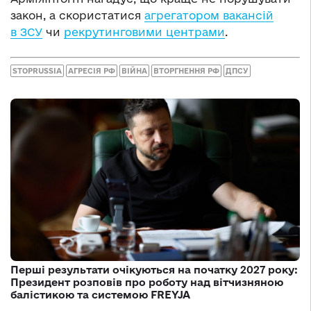
закон, а скористатися
агрегатором вакансій
в ЗСУ
чи
рекрутинговими центрами
.
STOPRUSSIA
АГРЕСІЯ РФ
ВІЙНА
ВТОРГНЕННЯ РФ
ДПСУ
Перші результати очікуються на початку 2027 року:
Президент розповів про роботу над вітчизняною
балістикою та системою FREYJA