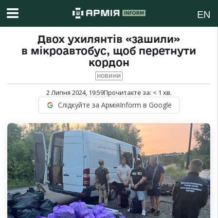
EN
Двох ухилянтів «зашили»
в мікроавтобус, щоб перетнути
кордон
НОВИНИ
2 Липня 2024, 19:59
Прочитаєте за:
< 1
хв.
Слідкуйте за АрміяInform в Google