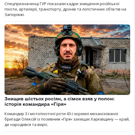
Спецпризначенці ГУР показали кадри знищення російської
піхоти, артилерії, транспорту, дронів та логістичних об’єктів на
Запоріжжі.
Знищив шістьох росіян, а сімох взяв у полон:
історія командира «Гіря»
Командир 3-ї мотопіхотної роти 43-ї окремої механізованої
бригади Олексій із позивним «Гіря» захищає Харківщину — край,
де народився та виріс.