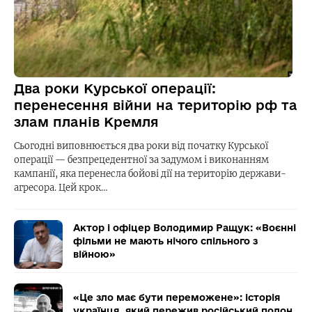
Два роки Курської операції:
перенесення війни на територію рф та
злам планів Кремля
Сьогодні виповнюється два роки від початку Курської
операції — безпрецедентної за задумом і виконанням
кампанії, яка перенесла бойові дії на територію держави-
агресора. Цей крок…
Актор і офіцер Володимир Ращук: «Воєнні
фільми не мають нічого спільного з
війною»
«Це зло має бути переможене»: історія
українця, який пережив російський полон