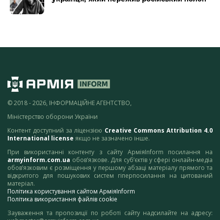
© 2018 - 2026, ІНФОРМАЦІЙНЕ АГЕНТСТВО,
Міністерство оборони України
Контент доступний за ліцензією
Creative Commons Attribution 4.0
International license
якщо не зазначено інше.
При використанні контенту з сайту АрміяInform посилання на
armyinform.com.ua
обов’язкове. Для суб’єктів у сфері онлайн-медіа
обов’язковим є розміщення у першому абзаці матеріалу прямого та
відкритого для пошукових систем гіперпосилання на цитований
матеріал.
Політика користування сайтом АрміяInform
Політика використання файлів cookie
Зауваження та пропозиції по роботі сайту надсилайте на адресу: