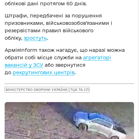
облікові дані протягом 60 днів.
Штрафи, передбачені за порушення
призовниками, військовозобов’язаними і
резервістами правил військового
обліку,
зростуть
.
АрміяInform також нагадує, що наразі можна
обрати собі місце служби на
агрегаторі
вакансій у ЗСУ
або звернутися
до
рекрутингових центрів
.
МІНІСТЕРСТВО ОБОРОНИ УКРАЇНИ
ТЦК ТА СП