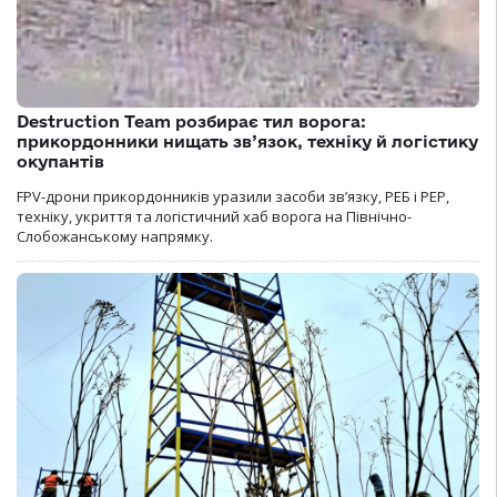
Destruction Team розбирає тил ворога:
прикордонники нищать зв’язок, техніку й логістику
окупантів
FPV-дрони прикордонників уразили засоби зв’язку, РЕБ і РЕР,
техніку, укриття та логістичний хаб ворога на Північно-
Слобожанському напрямку.