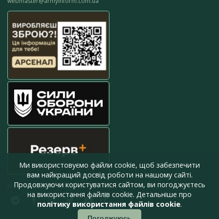
webmaster@armyinform.com.ua
Ми використовуємо файли cookie, щоб забезпечити
вам найкращий досвід роботи на нашому сайті.
Продовжуючи користуватися сайтом, ви погоджуєтесь
press@armyinform.com.ua
на використання файлів cookie. Детальніше про
політику використання файлів cookie
.
Погоджуюсь