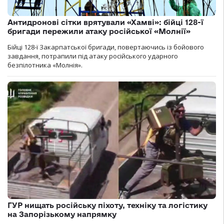
Антидронові сітки врятували «Хамві»: бійці 128-ї
бригади пережили атаку російської «Молнії»
Бійці 128-ї Закарпатської бригади, повертаючись із бойового
завдання, потрапили під атаку російського ударного
безпілотника «Молнія».
ГУР нищать російську піхоту, техніку та логістику
на Запорізькому напрямку