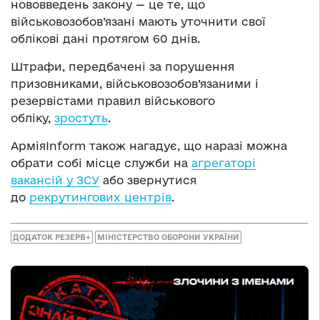
нововведень закону — це те, що
військовозобов’язані мають уточнити свої
облікові дані протягом 60 днів.
Штрафи, передбачені за порушення
призовниками, військовозобов’язаними і
резервістами правил військового
обліку,
зростуть
.
АрміяInform також нагадує, що наразі можна
обрати собі місце служби на
агрегаторі
вакансій у ЗСУ
або звернутися
до
рекрутингових центрів
.
ДОДАТОК РЕЗЕРВ+
МІНІСТЕРСТВО ОБОРОНИ УКРАЇНИ