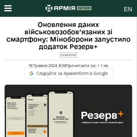
EN
Оновлення даних
військовозобов’язаних зі
смартфону: Міноборони запустило
додаток Резерв+
НОВИНИ
18 Травня 2024, 8:36
Прочитаєте за:
< 1
хв.
Слідкуйте за АрміяInform в Google