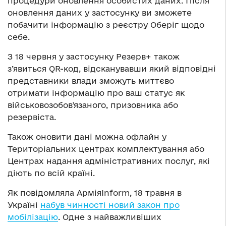
процедури оновлення особистих даних. Після
оновлення даних у застосунку ви зможете
побачити інформацію з реєстру Оберіг щодо
себе.
З 18 червня у застосунку Резерв+ також
з’явиться QR-код, відсканувавши який відповідні
представники влади зможуть миттєво
отримати інформацію про ваш статус як
військовозобовʼязаного, призовника або
резервіста.
Також оновити дані можна офлайн у
Територіальних центрах комплектування або
Центрах надання адміністративних послуг, які
діють по всій країні.
Як повідомляла АрміяInform, 18 травня в
Україні
набув чинності новий закон про
мобілізацію
. Одне з найважливіших