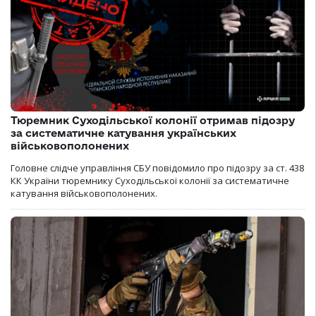
Тюремник Суходільської колонії отримав підозру
за систематичне катування українських
військовополонених
Головне слідче управління СБУ повідомило про підозру за ст. 438
КК України тюремнику Суходільської колонії за систематичне
катування військовополонених.