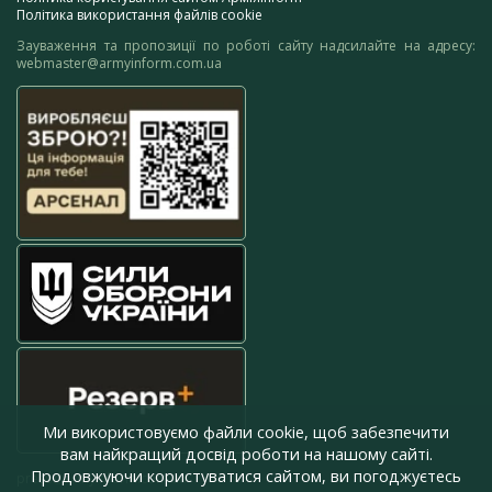
Політика використання файлів cookie
Зауваження та пропозиції по роботі сайту надсилайте на адресу:
webmaster@armyinform.com.ua
Ми використовуємо файли cookie, щоб забезпечити
вам найкращий досвід роботи на нашому сайті.
Продовжуючи користуватися сайтом, ви погоджуєтесь
press@armyinform.com.ua