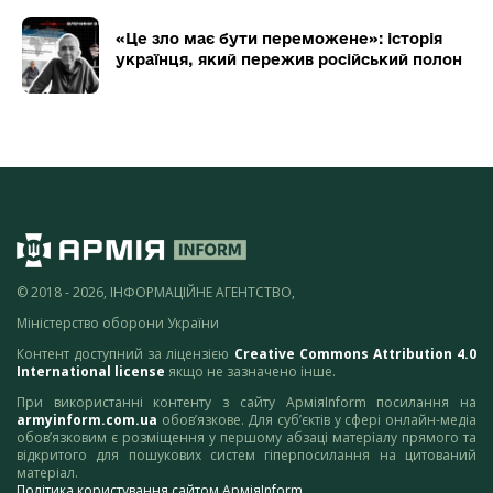
«Це зло має бути переможене»: історія
українця, який пережив російський полон
© 2018 - 2026, ІНФОРМАЦІЙНЕ АГЕНТСТВО,
Міністерство оборони України
Контент доступний за ліцензією
Creative Commons Attribution 4.0
International license
якщо не зазначено інше.
При використанні контенту з сайту АрміяInform посилання на
armyinform.com.ua
обов’язкове. Для суб’єктів у сфері онлайн-медіа
обов’язковим є розміщення у першому абзаці матеріалу прямого та
відкритого для пошукових систем гіперпосилання на цитований
матеріал.
Політика користування сайтом АрміяInform