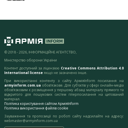
© 2018 - 2026, ІНФОРМАЦІЙНЕ АГЕНТСТВО,
Міністерство оборони України
Контент доступний за ліцензією
Creative Commons Attribution 4.0
International license
якщо не зазначено інше.
При використанні контенту з сайту АрміяInform посилання на
armyinform.com.ua
обов’язкове. Для суб’єктів у сфері онлайн-медіа
обов’язковим є розміщення у першому абзаці матеріалу прямого та
відкритого для пошукових систем гіперпосилання на цитований
матеріал.
Політика користування сайтом АрміяInform
Політика використання файлів cookie
Зауваження та пропозиції по роботі сайту надсилайте на адресу:
webmaster@armyinform.com.ua