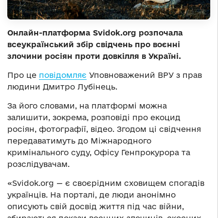
Онлайн-платформа Svidok.org розпочала
всеукраїнський збір свідчень про воєнні
злочини росіян проти довкілля в Україні.
Про це
повідомляє
Уповноважений ВРУ з прав
людини Дмитро Лубінець.
За його словами, на платформі можна
залишити, зокрема, розповіді про екоцид
росіян, фотографії, відео. Згодом ці свідчення
передаватимуть до Міжнародного
кримінального суду, Офісу Генпрокурора та
розслідувачам.
«Svidok.org — є своєрідним сховищем спогадів
українців. На порталі, де люди анонімно
описують свій досвід життя під час війни,
збираються докази воєнних злочинів, скоєних