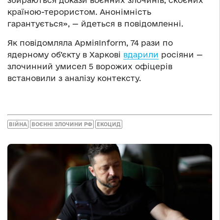
країною-терористом. Анонімність
гарантується», — йдеться в повідомленні.
Як повідомляла АрміяInform, 74 рази по
ядерному об’єкту в Харкові
вдарили
росіяни —
злочинний умисел 5 ворожих офіцерів
встановили з аналізу контексту.
ВІЙНА
ВОЄННІ ЗЛОЧИНИ РФ
ЕКОЦИД