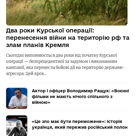
Два роки Курської операції:
перенесення війни на територію рф та
злам планів Кремля
Сьогодні виповнюється два роки від початку Курської
операції — безпрецедентної за задумом і виконанням
кампанії, яка перенесла бойові дії на територію держави-
агресора. Цей крок…
Актор і офіцер Володимир Ращук: «Воєнні
фільми не мають нічого спільного з
війною»
«Це зло має бути переможене»: історія
українця, який пережив російський полон