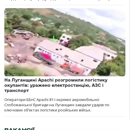
На Луганщині Apachi розгромили логістику
окупантів: уражено електростанцію, АЗС і
транспорт
Оператори ББпС Apachi 81-ї окремої аеромобільної
Слобожанської бригади на Луганщині завдали ударів по
ключових об’єктах логістики російських військ.
ВАКАНСІЇ