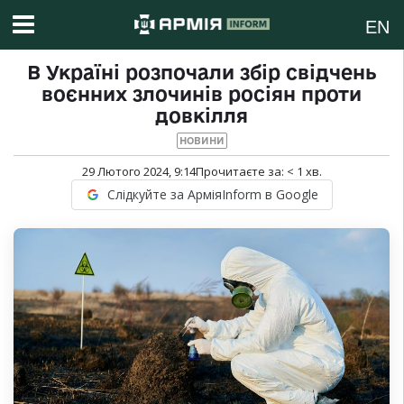
EN
В Україні розпочали збір свідчень
воєнних злочинів росіян проти
довкілля
НОВИНИ
29 Лютого 2024, 9:14
Прочитаєте за:
< 1
хв.
Слідкуйте за АрміяInform в Google