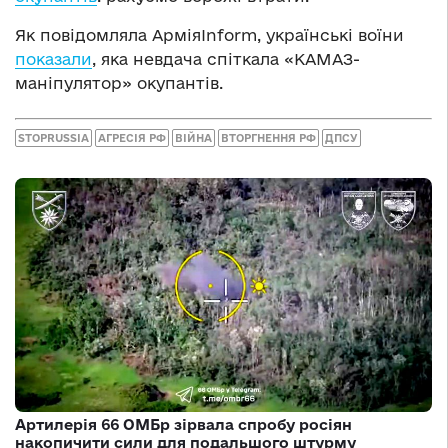
Як повідомляла АрміяInform, українські воїни
показали
, яка невдача спіткала «КАМАЗ-
маніпулятор» окупантів.
STOPRUSSIA
АГРЕСІЯ РФ
ВІЙНА
ВТОРГНЕННЯ РФ
ДПСУ
Артилерія 66 ОМБр зірвала спробу росіян
накопичити сили для подальшого штурму