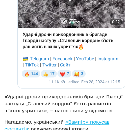
«Ударні дрони прикордонників бригади Гвардії
наступу „Сталевий кордон“ бʼють рашистів
в їхніх укриттях», — наголосили у відомстві.
Нагадаємо, український
«Вампір» покусав
окупантів
: рахуємо ворожі втрати.