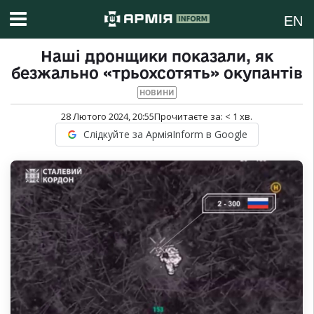
EN
Наші дронщики показали, як
безжально «трьохсотять» окупантів
НОВИНИ
28 Лютого 2024, 20:55
Прочитаєте за:
< 1
хв.
Слідкуйте за АрміяInform в Google