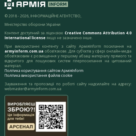
© 2018 - 2026, ІНФОРМАЦІЙНЕ АГЕНТСТВО,
Міністерство оборони України
Контент доступний за ліцензією
Creative Commons Attribution 4.0
International license
якщо не зазначено інше.
При використанні контенту з сайту АрміяInform посилання на
armyinform.com.ua
обов’язкове. Для суб’єктів у сфері онлайн-медіа
обов’язковим є розміщення у першому абзаці матеріалу прямого та
відкритого для пошукових систем гіперпосилання на цитований
матеріал.
Політика користування сайтом АрміяInform
Політика використання файлів cookie
Зауваження та пропозиції по роботі сайту надсилайте на адресу:
webmaster@armyinform.com.ua