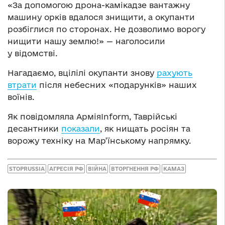
«За допомогою дрона-камікадзе вантажну
машину орків вдалося знищити, а окупанти
розбіглися по сторонах. Не дозволимо ворогу
нищити нашу землю!» — наголосили
у відомстві.
Нагадаємо, вцілілі окупанти знову
рахують
втрати
після небесних «подарунків» наших
воїнів.
Як повідомляла АрміяInform, Таврійські
десантники
показали
, як нищать росіян та
ворожу техніку на Мар’їнському напрямку.
STOPRUSSIA
АГРЕСІЯ РФ
ВІЙНА
ВТОРГНЕННЯ РФ
КАМАЗ