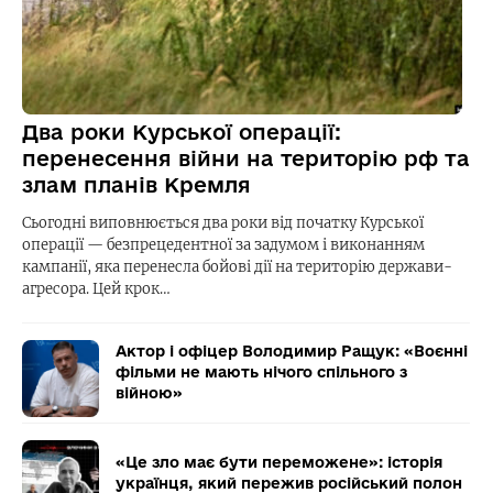
Два роки Курської операції:
перенесення війни на територію рф та
злам планів Кремля
Сьогодні виповнюється два роки від початку Курської
операції — безпрецедентної за задумом і виконанням
кампанії, яка перенесла бойові дії на територію держави-
агресора. Цей крок…
Актор і офіцер Володимир Ращук: «Воєнні
фільми не мають нічого спільного з
війною»
«Це зло має бути переможене»: історія
українця, який пережив російський полон