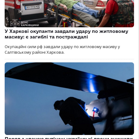
У Харкові окупанти завдали удару по житловому
масиву: є загиблі та постраждалі
Окупаційні сили рф завдали удару по житловому масиву у
Салтівському районі Харкова.
Поряд з «дачею путіна»: українські дрони знищили