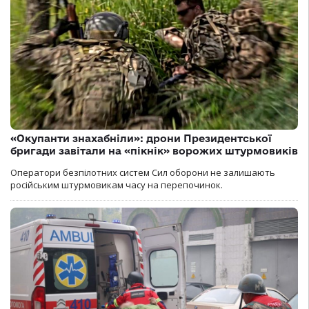
«Окупанти знахабніли»: дрони Президентської
бригади завітали на «пікнік» ворожих штурмовиків
Оператори безпілотних систем Сил оборони не залишають
російським штурмовикам часу на перепочинок.