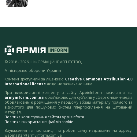
© 2018 - 2026, ІНФОРМАЦІЙНЕ АГЕНТСТВО,
Міністерство оборони України
Контент доступний за ліцензією
Creative Commons Attribution 4.0
International license
якщо не зазначено інше.
При використанні контенту з сайту АрміяInform посилання на
armyinform.com.ua
обов’язкове. Для суб’єктів у сфері онлайн-медіа
обов’язковим є розміщення у першому абзаці матеріалу прямого та
відкритого для пошукових систем гіперпосилання на цитований
матеріал.
Політика користування сайтом АрміяInform
Політика використання файлів cookie
Зауваження та пропозиції по роботі сайту надсилайте на адресу:
webmaster@armyinform.com.ua