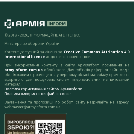
© 2018 - 2026, ІНФОРМАЦІЙНЕ АГЕНТСТВО,
Міністерство оборони України
Контент доступний за ліцензією
Creative Commons Attribution 4.0
International license
якщо не зазначено інше.
При використанні контенту з сайту АрміяInform посилання на
armyinform.com.ua
обов’язкове. Для суб’єктів у сфері онлайн-медіа
обов’язковим є розміщення у першому абзаці матеріалу прямого та
відкритого для пошукових систем гіперпосилання на цитований
матеріал.
Політика користування сайтом АрміяInform
Політика використання файлів cookie
Зауваження та пропозиції по роботі сайту надсилайте на адресу:
webmaster@armyinform.com.ua