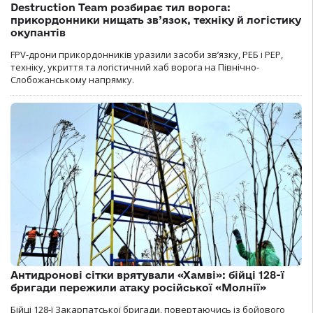
Destruction Team розбирає тил ворога:
прикордонники нищать зв’язок, техніку й логістику
окупантів
FPV-дрони прикордонників уразили засоби зв’язку, РЕБ і РЕР,
техніку, укриття та логістичний хаб ворога на Північно-
Слобожанському напрямку.
Антидронові сітки врятували «Хамві»: бійці 128-ї
бригади пережили атаку російської «Молнії»
Бійці 128-ї Закарпатської бригади, повертаючись із бойового