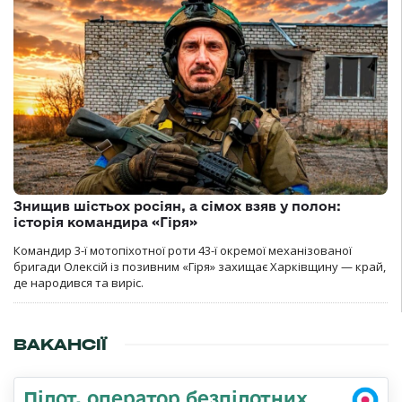
Знищив шістьох росіян, а сімох взяв у полон:
історія командира «Гіря»
Командир 3-ї мотопіхотної роти 43-ї окремої механізованої
бригади Олексій із позивним «Гіря» захищає Харківщину — край,
де народився та виріс.
ВАКАНСІЇ
Пілот, оператор безпілотних