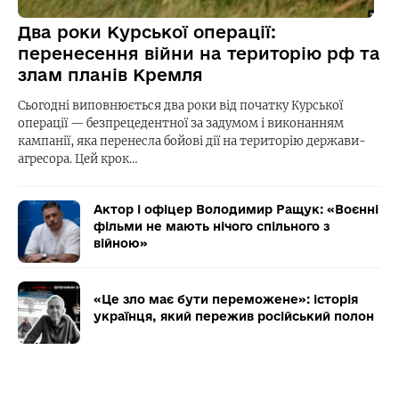
Два роки Курської операції:
перенесення війни на територію рф та
злам планів Кремля
Сьогодні виповнюється два роки від початку Курської
операції — безпрецедентної за задумом і виконанням
кампанії, яка перенесла бойові дії на територію держави-
агресора. Цей крок…
Актор і офіцер Володимир Ращук: «Воєнні
фільми не мають нічого спільного з
війною»
«Це зло має бути переможене»: історія
українця, який пережив російський полон