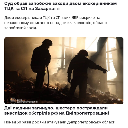
Суд обрав запобіжні заходи двом екскерівникам
ТЦК та СП на Закарпатті
Двом екскерівникам ТЦК та СП, яких ДБР викрило на
незаконному «списанні» понад тисячі чоловіків, обрано
запобіжний захід.
Дві людини загинуло, шестеро постраждали
внаслідок обстрілів рф на Дніпропетровщині
Понад 50 разів росіяни атакували Дніпропетровську області.