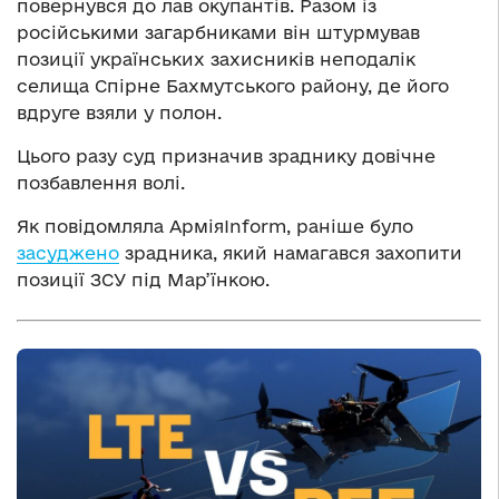
повернувся до лав окупантів. Разом із
російськими загарбниками він штурмував
позиції українських захисників неподалік
селища Спірне Бахмутського району, де його
вдруге взяли у полон.
Цього разу суд призначив зраднику довічне
позбавлення волі.
Як повідомляла АрміяInform, раніше було
засуджено
зрадника, який намагався захопити
позиції ЗСУ під Мар’їнкою.