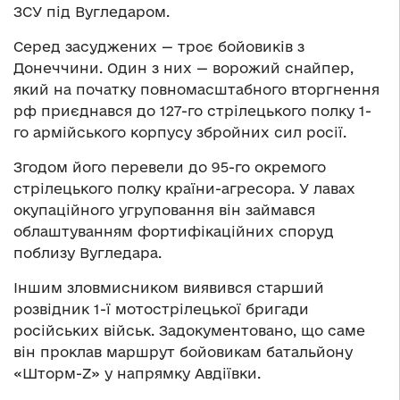
ЗСУ під Вугледаром.
Серед засуджених — троє бойовиків з
Донеччини. Один з них — ворожий снайпер,
який на початку повномасштабного вторгнення
рф приєднався до 127-го стрілецького полку 1-
го армійського корпусу збройних сил росії.
Згодом його перевели до 95-го окремого
стрілецького полку країни-агресора. У лавах
окупаційного угруповання він займався
облаштуванням фортифікаційних споруд
поблизу Вугледара.
Іншим зловмисником виявився старший
розвідник 1-ї мотострілецької бригади
російських військ. Задокументовано, що саме
він проклав маршрут бойовикам батальйону
«Шторм-Z» у напрямку Авдіївки.