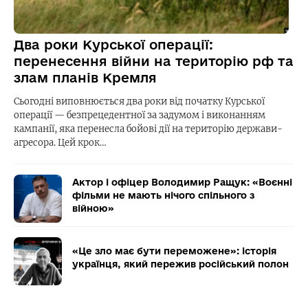
Два роки Курської операції:
перенесення війни на територію рф та
злам планів Кремля
Сьогодні виповнюється два роки від початку Курської
операції — безпрецедентної за задумом і виконанням
кампанії, яка перенесла бойові дії на територію держави-
агресора. Цей крок…
Актор і офіцер Володимир Ращук: «Воєнні
фільми не мають нічого спільного з
війною»
«Це зло має бути переможене»: історія
українця, який пережив російський полон