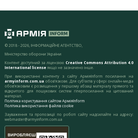
© 2018 - 2026, ІНФОРМАЦІЙНЕ АГЕНТСТВО,
Міністерство оборони України
Контент доступний за ліцензією
Creative Commons Attribution 4.0
International license
якщо не зазначено інше.
При використанні контенту з сайту АрміяInform посилання на
armyinform.com.ua
обов’язкове. Для суб’єктів у сфері онлайн-медіа
обов’язковим є розміщення у першому абзаці матеріалу прямого та
відкритого для пошукових систем гіперпосилання на цитований
матеріал.
Політика користування сайтом АрміяInform
Політика використання файлів cookie
Зауваження та пропозиції по роботі сайту надсилайте на адресу:
webmaster@armyinform.com.ua