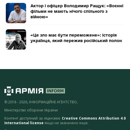
Актор і офіцер Володимир Ращук: «Воєнні
фільми не мають нічого спільного з
війною»
«Це зло має бути переможене»: історія
українця, який пережив російський полон
© 2018 - 2026, ІНФОРМАЦІЙНЕ АГЕНТСТВО,
Міністерство оборони України
Контент доступний за ліцензією
Creative Commons Attribution 4.0
International license
якщо не зазначено інше.