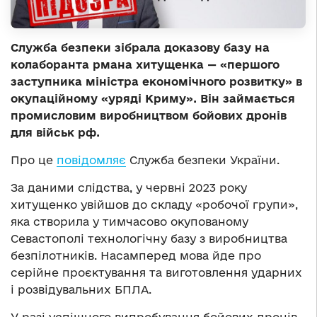
Служба безпеки зібрала доказову базу на
колаборанта рмана хитущенка — «першого
заступника міністра економічного розвитку» в
окупаційному «уряді Криму». Він займається
промисловим виробництвом бойових дронів
для військ рф.
Про це
повідомляє
Служба безпеки України.
За даними слідства, у червні 2023 року
хитущенко увійшов до складу «робочої групи»,
яка створила у тимчасово окупованому
Севастополі технологічну базу з виробництва
безпілотників. Насамперед мова йде про
серійне проєктування та виготовлення ударних
і розвідувальних БПЛА.
У разі успішного випробування бойових дронів,