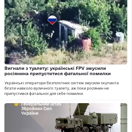
Вигнали з туалету: українські FPV змусили
росіянина припуститися фатальної помилки
Українські оператори безпілотних систем змусили окупанта
бігати навколо вуличного туалету, аж поки росіянин не
припустився фатальної для себе помилки.