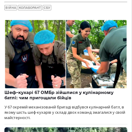
ВІЙНА
КОЛАБОРАНТ
СБУ
Шеф-кухарі 67 ОМБр зійшлися у кулінарному
батлі: чим пригощали бійців
У 67 окремій механізованій бригаді відбувся кулінарний батл, в
якому шість шеф-кухарів у складі двох команд змагалися у своїй
майстерності.