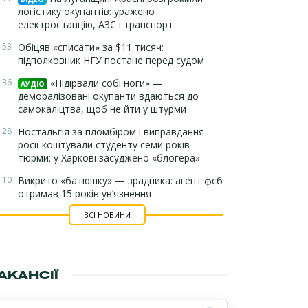
логістику окупантів: уражено
електростанцію, АЗС і транспорт
:53
Обіцяв «списати» за $11 тисяч:
підполковник НГУ постане перед судом
:36
«Підірвали собі ноги» —
АУДІО
деморалізовані окупанти вдаються до
самокаліцтва, щоб не йти у штурми
:28
Ностальгія за пломбіром і виправдання
росії коштували студенту семи років
тюрми: у Харкові засуджено «блогера»
:10
Викрито «батюшку» — зрадника: агент фсб
отримав 15 років ув’язнення
ВСІ НОВИНИ
АКАНСІЇ