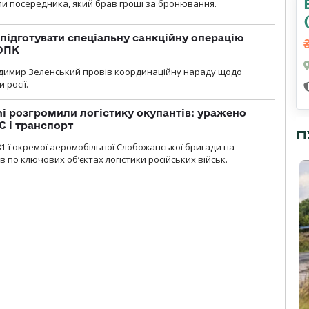
и посередника, який брав гроші за бронювання.
підготувати спеціальну санкційну операцію
 ОПК
димир Зеленський провів координаційну нараду щодо
 росії.
i розгромили логістику окупантів: уражено
С і транспорт
П
1-ї окремої аеромобільної Слобожанської бригади на
 по ключових об’єктах логістики російських військ.