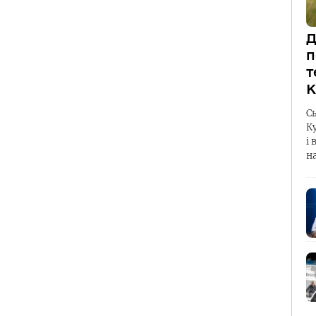
Д
п
т
К
С
К
і 
н