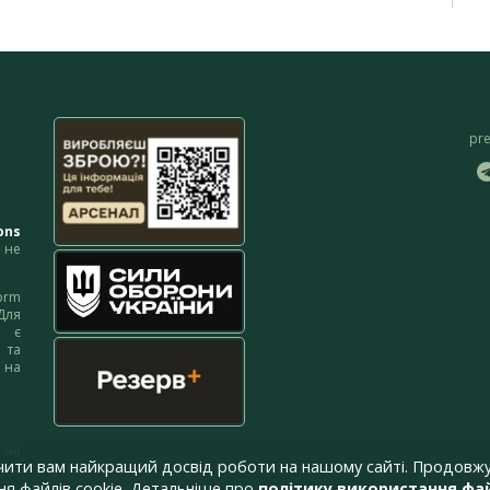
pr
ons
не
orm
Для
м є
 та
 на
 на
чити вам найкращий досвід роботи на нашому сайті. Продовжу
я файлів cookie. Детальніше про
політику використання фай