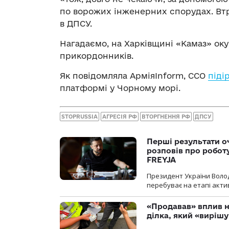
по ворожих інженерних спорудах. Вт
в ДПСУ.
Нагадаємо, на Харківщині «Камаз» ок
прикордонників.
Як повідомляла АрміяInform, ССО
піді
платформі у Чорному морі.
STOPRUSSIA
АГРЕСІЯ РФ
ВТОРГНЕННЯ РФ
ДПСУ
Перші результати о
розповів про робот
FREYJA
Президент України Воло
перебуває на етапі актив
«Продавав» вплив н
ділка, який «виріш