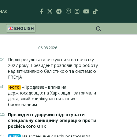
НАС
ENGLISH
06.08.2026
:51
Перші результати очікуються на початку
2027 року: Президент розповів про роботу
над вітчизняною балістикою та системою
FREYJA
:41
«Продавав» вплив на
ФОТО
держпосадовців: на Харківщині затримали
ділка, який «вирішував питання» з
бронюванням
:25
Президент доручив підготувати
спеціальну санкційну операцію проти
російського ОПК
:11
На Луганщині Apachi розгромили
ВІДЕО