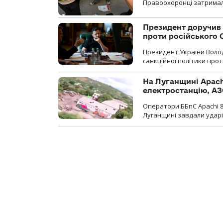
Правоохоронці затримал
Президент доручив 
проти російського
Президент України Воло
санкційної політики проти
На Луганщині Apach
електростанцію, АЗ
Оператори ББпС Apachi 8
Луганщині завдали ударів