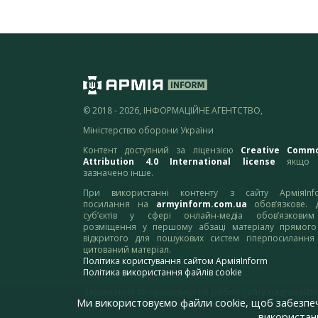
© 2018 - 2026, ІНФОРМАЦІЙНЕ АГЕНТСТВО,
Міністерство оборони України
Контент доступний за ліцензією
Creative Comm
Attribution 4.0 International license
якщо 
зазначено інше.
При використанні контенту з сайту АрміяInf
посилання на
armyinform.com.ua
обов’язкове. 
суб’єктів у сфері онлайн-медіа обов’язкови
розміщення у першому абзаці матеріалу прямого
відкритого для пошукових систем гіперпосилання
цитований матеріал.
Політика користування сайтом АрміяInform
Політика використання файлів cookie
Зауваження та пропозиції по роботі сайту надсилайте
Ми використовуємо файли cookie, щоб забезпе
адресу:
webmaster@armyinform.com.ua
використанн