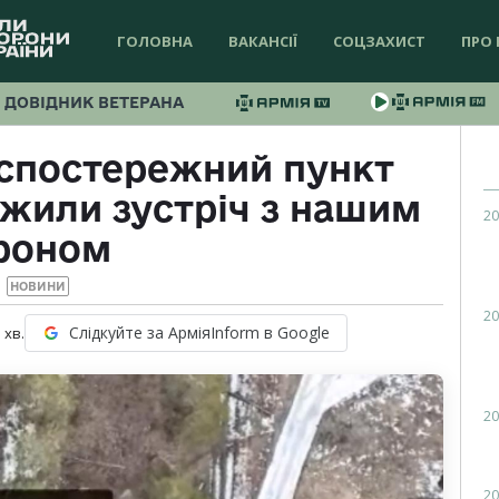
ГОЛОВНА
ВАКАНСІЇ
СОЦЗАХИСТ
ПРО 
ДОВІДНИК ВЕТЕРАНА
 спостережний пункт
ежили зустріч з нашим
20
роном
НОВИНИ
20
Слідкуйте за АрміяInform в Google
1
хв.
20
20