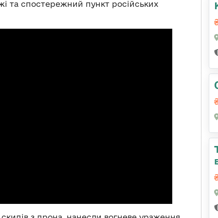
ажі та спостережний пункт російських
 скидів з дрона, нанесли вогневе ураження