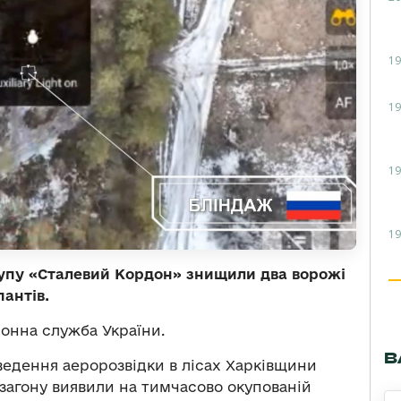
19
19
19
19
упу «Сталевий Кордон» знищили два ворожі
антів.
нна служба України.
В
ведення аеророзвідки в лісах Харківщини
 загону виявили на тимчасово окупованій