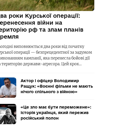
ва роки Курської операції:
еренесення війни на
ериторію рф та злам планів
ремля
ьогодні виповнюється два роки від початку
урської операції — безпрецедентної за задумом
виконанням кампанії, яка перенесла бойові дії
а територію держави-агресора. Цей крок…
Актор і офіцер Володимир
Ращук: «Воєнні фільми не мають
нічого спільного з війною»
«Це зло має бути переможене»:
історія українця, який пережив
російський полон