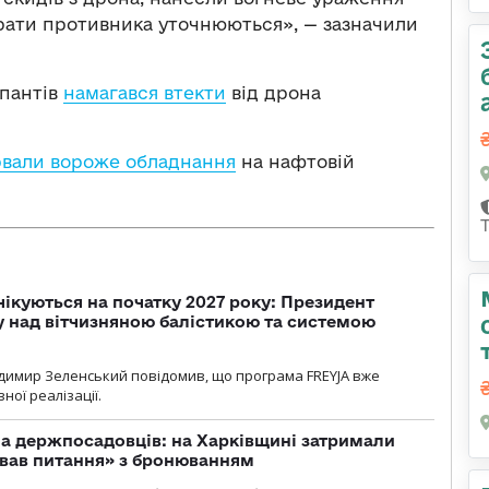
рати противника уточнюються», — зазначили
упантів
намагався втекти
від дрона
рвали вороже обладнання
на нафтовій
чікуються на початку 2027 року: Президент
у над вітчизняною балістикою та системою
димир Зеленський повідомив, що програма FREYJA вже
ної реалізації.
а держпосадовців: на Харківщині затримали
ував питання» з бронюванням