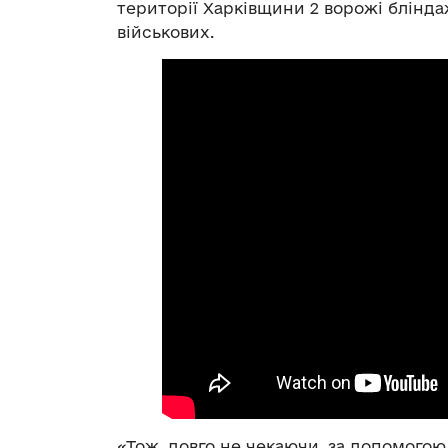
території Харківщини 2 ворожі блінд
військових.
«Тож, довго не чекаючи, за допомогою