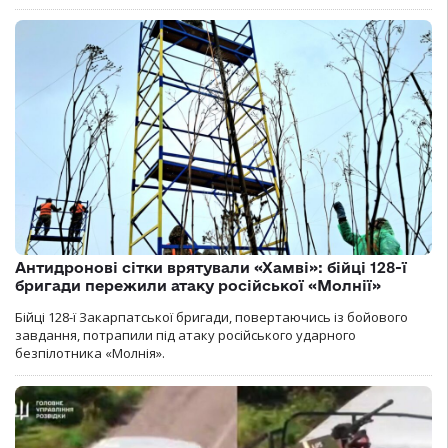
Антидронові сітки врятували «Хамві»: бійці 128-ї
бригади пережили атаку російської «Молнії»
Бійці 128-ї Закарпатської бригади, повертаючись із бойового
завдання, потрапили під атаку російського ударного
безпілотника «Молнія».