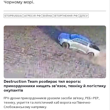
Чорному морі.
STOPRUSSIA
АГРЕСІЯ РФ
ВІЙНА
ВТОРГНЕННЯ РФ
ДПСУ
Destruction Team розбирає тил ворога:
прикордонники нищать зв’язок, техніку й логістику
окупантів
FPV-дрони прикордонників уразили засоби зв’язку, РЕБ і РЕР,
техніку, укриття та логістичний хаб ворога на Північно-
Слобожанському напрямку.