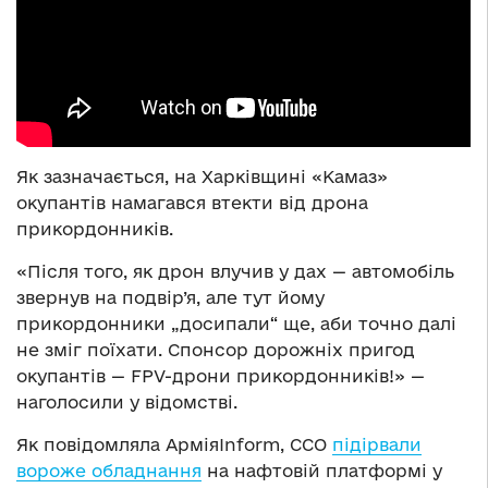
Як зазначається, на Харківщині «Камаз»
окупантів намагався втекти від дрона
прикордонників.
«Після того, як дрон влучив у дах ­— автомобіль
звернув на подвір’я, але тут йому
прикордонники „досипали“ ще, аби точно далі
не зміг поїхати. Спонсор дорожніх пригод
окупантів — FPV-дрони прикордонників!» —
наголосили у відомстві.
Як повідомляла АрміяInform, ССО
підірвали
вороже обладнання
на нафтовій платформі у