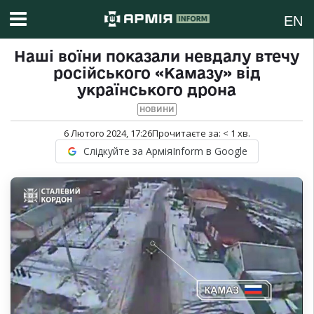
EN
Наші воїни показали невдалу втечу
російського «Камазу» від
українського дрона
НОВИНИ
6 Лютого 2024, 17:26
Прочитаєте за:
< 1
хв.
Слідкуйте за АрміяInform в Google