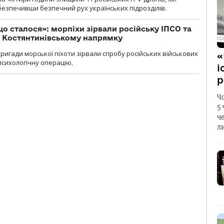
абезпечивши безпечний рух українських підрозділів.
що сталося»: морпіхи зірвали російську ІПСО та
а Костянтинівському напрямку
бригади морської піхоти зірвали спробу російських військових
«
сихологічну операцію.
і
р
Ч
5
ч
л