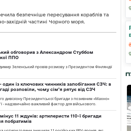
ечила безпечніше пересування кораблів та
о-західній частині Чорного моря.
кий обговорив з Александром Стуббом
ької ППО
димир Зеленський провів розмову з Президентом Фінляндії
П
 один із ключових чинників запобігання СЗЧ: в
аді розповіли, чому сім’я рятує від СЗЧ
го дивізіону Президентської бригади з позивним «Махно»
м'ї - надзвичайно важливий фактор для військового.
мінус 11 ждунів: артилеристи 110-ї бригади
ля побратимів
а чотири години знищили 11 російських FPV-дронів, які