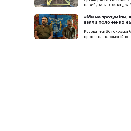
перебували в засідці, з
«Ми не зрозуміли, 
взяли полонених н
Розвідники 36-ї окремої 
провести інформаційно-п