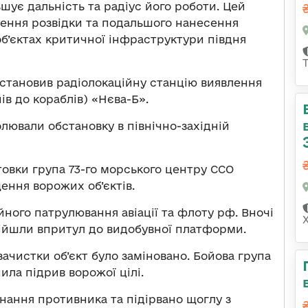
шує дальність та радіус його роботи. Цей
ення розвідки та подальшого нанесення
б’єктах критичної інфраструктури півдня
встановив радіолокаційну станцію виявлення
ів до кораблів) «Нєва-Б».
лювали обстановку в північно-західній
товки група 73-го морського центру ССО
ення ворожих об’єктів.
йного патрулювання авіації та флоту рф. Вночі
дійшли впритул до видобувної платформи.
зачистки об’єкт було заміновано. Бойова група
ила підрив ворожої цілі.
нання противника та підірвано щоглу з