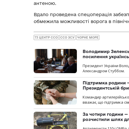
антеною.
Вдало проведена спецоперація забезп
обмежила можливості ворога в північн
73 ЦЕНТР ССО
ССО ЗСУ
ЧОРНЕ МОРЕ
Володимир Зеленсь
посилення українс
Президент України Воло
Александром Стуббом.
Підтримка родини —
Президентській бриг
Командир артилерійсько
вважає, що підтримка сі
За чотири години — 
розчистили шлях д
Артилеристи 110-ї ОМБр з