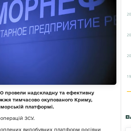
20
20
20
19
СО провели надскладну та ефективну
ежжя тимчасово окупованого Криму,
морській платформі.
В
операцій ЗСУ.
ахоплених видобувних платформ росіяни