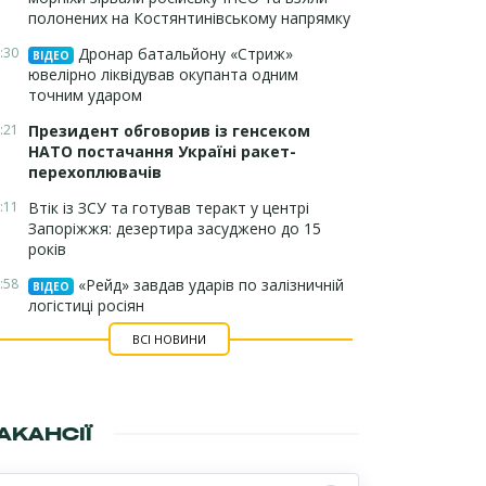
полонених на Костянтинівському напрямку
:30
Дронар батальйону «Стриж»
ВІДЕО
ювелірно ліквідував окупанта одним
точним ударом
:21
Президент обговорив із генсеком
НАТО постачання Україні ракет-
перехоплювачів
:11
Втік із ЗСУ та готував теракт у центрі
Запоріжжя: дезертира засуджено до 15
років
:58
«Рейд» завдав ударів по залізничній
ВІДЕО
логістиці росіян
ВСІ НОВИНИ
АКАНСІЇ