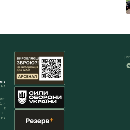
pr
ons
не
orm
Для
м є
 та
 на