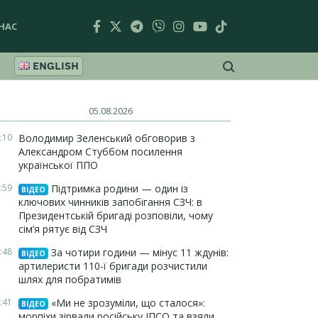
НАС
ENGLISH
05.08.2026
:10
Володимир Зеленський обговорив з
Александром Стуббом посилення
української ППО
:59
Підтримка родини — один із
ВІДЕО
ключових чинників запобігання СЗЧ: в
Президентській бригаді розповіли, чому
сім’я рятує від СЗЧ
:48
За чотири години — мінус 11 ждунів:
ВІДЕО
артилеристи 110-ї бригади розчистили
шлях для побратимів
:41
«Ми не зрозуміли, що сталося»:
ВІДЕО
морпіхи зірвали російську ІПСО та взяли