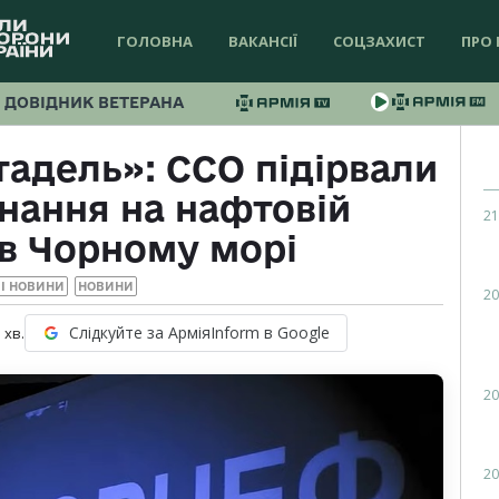
ГОЛОВНА
ВАКАНСІЇ
СОЦЗАХИСТ
ПРО 
ДОВІДНИК ВЕТЕРАНА
адель»: ССО підірвали
нання на нафтовій
21
в Чорному морі
І НОВИНИ
НОВИНИ
20
Слідкуйте за АрміяInform в Google
1
хв.
20
20