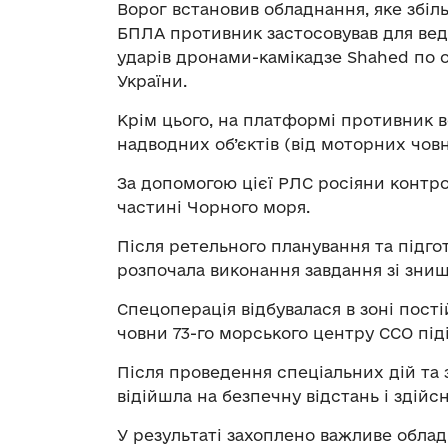
Ворог встановив обладнання, яке збіль
БПЛА противник застосовував для вед
ударів дронами-камікадзе Shahed по о
України.
Крім цього, на платформі противник 
надводних об’єктів (від моторних човн
За допомогою цієї РЛС росіяни контро
частині Чорного моря.
Після ретельного планування та підго
розпочала виконання завдання зі знищ
Спецоперація відбувалася в зоні пості
човни 73-го морського центру ССО пі
Після проведення спеціальних дій та 
відійшла на безпечну відстань і здійсн
У результаті захоплено важливе облад