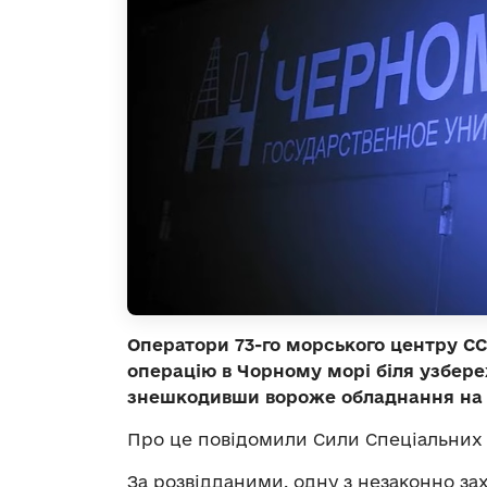
Оператори 73-го морського центру С
операцію в Чорному морі біля узбер
знешкодивши вороже обладнання на 
Про це повідомили Сили Спеціальних 
За розвідданими, одну з незаконно з