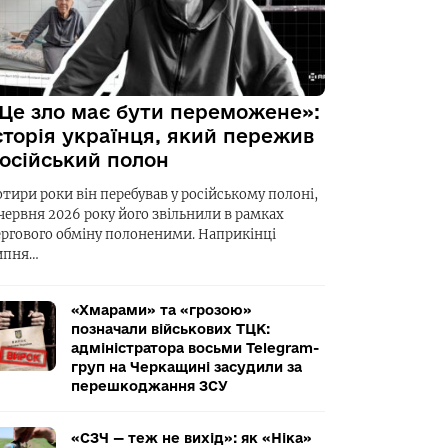
Це зло має бути переможене»:
сторія українця, який пережив
осійський полон
отири роки він перебував у російському полоні,
 червня 2026 року його звільнили в рамках
ергового обміну полоненими. Наприкінці
ипня…
«Хмарами» та «грозою»
позначали військових ТЦК:
адміністратора восьми Telegram-
груп на Черкащині засудили за
перешкоджання ЗСУ
«СЗЧ — теж не вихід»: як «Ніка»