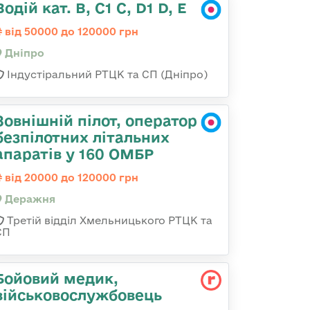
Водій кат. В, С1 С, D1 D, E
від 50000 до 120000 грн
Дніпро
Індустіральний РТЦК та СП (Дніпро)
Зовнішній пілот, оператор
безпілотних літальних
апаратів у 160 ОМБР
від 20000 до 120000 грн
Деражня
Третій відділ Хмельницького РТЦК та
СП
Бойовий медик,
військовослужбовець