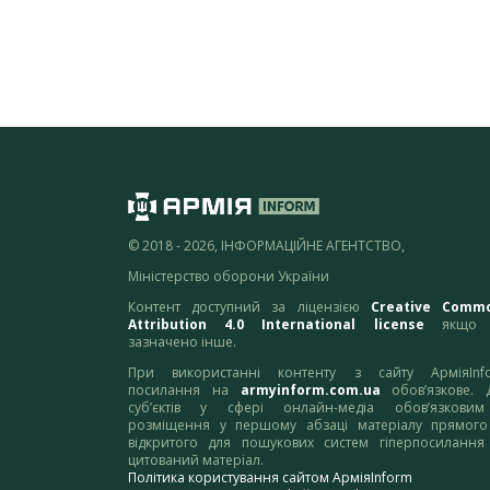
© 2018 - 2026, ІНФОРМАЦІЙНЕ АГЕНТСТВО,
Міністерство оборони України
Контент доступний за ліцензією
Creative Comm
Attribution 4.0 International license
якщо 
зазначено інше.
При використанні контенту з сайту АрміяInf
посилання на
armyinform.com.ua
обов’язкове. 
суб’єктів у сфері онлайн-медіа обов’язкови
розміщення у першому абзаці матеріалу прямого
відкритого для пошукових систем гіперпосилання
цитований матеріал.
Політика користування сайтом АрміяInform