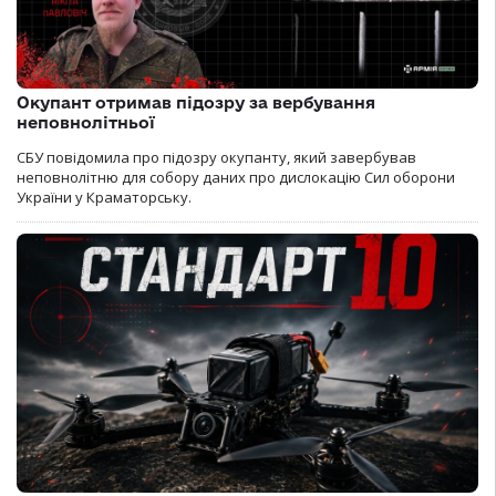
Окупант отримав підозру за вербування
неповнолітньої
СБУ повідомила про підозру окупанту, який завербував
неповнолітню для собору даних про дислокацію Сил оборони
України у Краматорську.