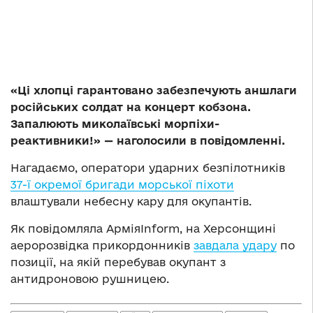
«Ці хлопці гарантовано забезпечують аншлаги
російських солдат на концерт кобзона.
Запалюють миколаївські морпіхи-
реактивники!» — наголосили в повідомленні.
Нагадаємо, оператори ударних безпілотників
37-ї окремої бригади морської піхоти
влаштували небесну кару для окупантів.
Як повідомляла АрміяInform, на Херсонщині
аеророзвідка прикордонників
завдала удару
по
позиції, на якій перебував окупант з
антидроновою рушницею.