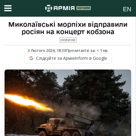
EN
Миколаївські морпіхи відправили
росіян на концерт кобзона
НОВИНИ
3 Лютого 2024, 18:33
Прочитаєте за:
< 1
хв.
Слідкуйте за АрміяInform в Google