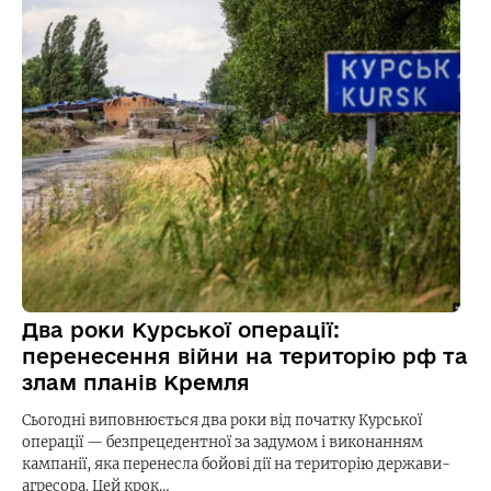
Два роки Курської операції:
перенесення війни на територію рф та
злам планів Кремля
Сьогодні виповнюється два роки від початку Курської
операції — безпрецедентної за задумом і виконанням
кампанії, яка перенесла бойові дії на територію держави-
агресора. Цей крок…