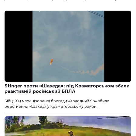
Stinger проти «Шахеда»: під Краматорськом збили
реактивній російський БПЛА
Бійці 93-ї механізованої бригади «Холодний Яр» збили
реактивний «Шахед» у Краматорському районі.