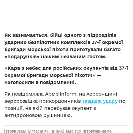
Як зазначається, бійці одного з підрозділів
ударних безпілотних комплексів 37-ї окремої
бригади морської піхоти приготували багато
«подарунків» нашим незваним гостям.
«Кара з небес для російських окупантів від 37-ї
окремої бригади морської піхоти!» —
наголосили в повідомленні.
Як повідомляла АрміяInform, на Херсонщині
аеророзвідка прикордонників
завдала удару
по
позиції, на якій перебував окупант з
антидроновою рушницею.
STOPRUSSIA
АГРЕСІЯ РФ
ВІЙНА
ВМС ЗСУ
ВТОРГНЕННЯ РФ