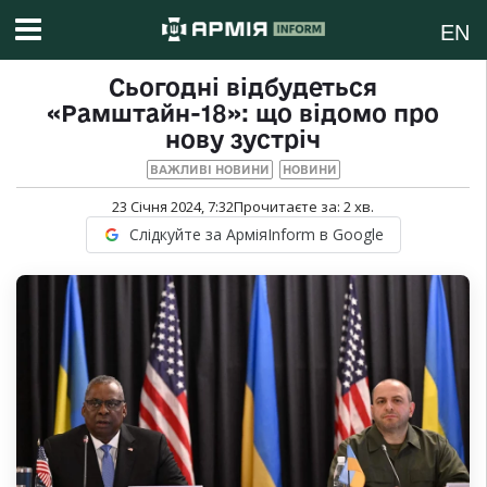
EN
Сьогодні відбудеться
«Рамштайн-18»: що відомо про
нову зустріч
ВАЖЛИВІ НОВИНИ
НОВИНИ
23 Січня 2024, 7:32
Прочитаєте за:
2
хв.
Слідкуйте за АрміяInform в Google