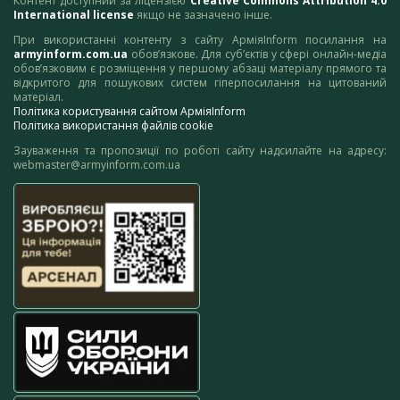
Контент доступний за ліцензією
Creative Commons Attribution 4.0
International license
якщо не зазначено інше.
При використанні контенту з сайту АрміяInform посилання на
armyinform.com.ua
обов’язкове. Для суб’єктів у сфері онлайн-медіа
обов’язковим є розміщення у першому абзаці матеріалу прямого та
відкритого для пошукових систем гіперпосилання на цитований
матеріал.
Політика користування сайтом АрміяInform
Політика використання файлів cookie
Зауваження та пропозиції по роботі сайту надсилайте на адресу:
webmaster@armyinform.com.ua