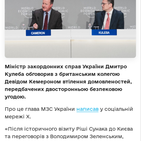
Міністр закордонних справ України Дмитро
Кулеба обговорив з британським колегою
Девідом Кемероном втілення домовленостей,
передбачених двосторонньою безпековою
угодою.
Про це глава МЗС України
написав
у соціальній
мережі Х.
«Після історичного візиту Ріші Сунака до Києва
та переговорів з Володимиром Зеленським,