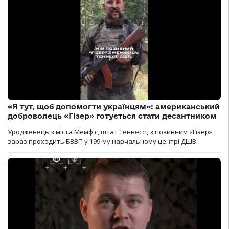
«Я тут, щоб допомогти українцям»: американський
доброволець «Гізер» готується стати десантником
Уродженець з міста Мемфіс, штат Теннессі, з позивним «Гізер»
зараз проходить БЗВП у 199-му навчальному центрі ДШВ.