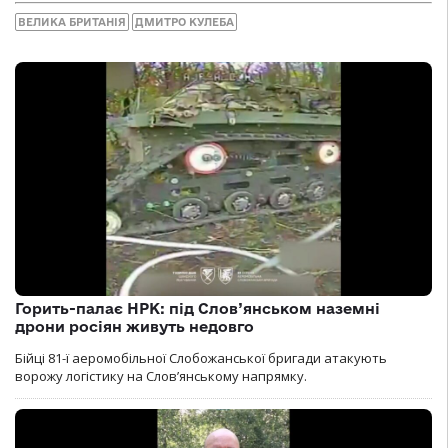
ВЕЛИКА БРИТАНІЯ
ДМИТРО КУЛЕБА
Горить-палає НРК: під Слов’янськом наземні
дрони росіян живуть недовго
Бійці 81-ї аеромобільної Слобожанської бригади атакують
ворожу логістику на Словʼянському напрямку.