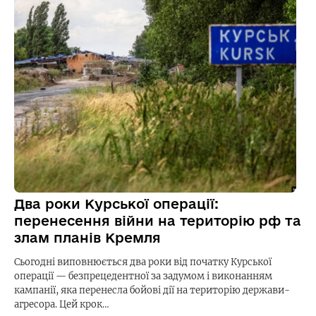
Два роки Курської операції:
перенесення війни на територію рф та
злам планів Кремля
Сьогодні виповнюється два роки від початку Курської
операції — безпрецедентної за задумом і виконанням
кампанії, яка перенесла бойові дії на територію держави-
агресора. Цей крок…