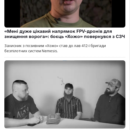
«Мені дуже цікавий напрямок FPV-дронів для
знищення ворога»: боєць «Хожо» повернувся з СЗЧ
Захисник з позивним «Хожо» став до лав 412-ї бригади
безпілотних систем Nemesis.