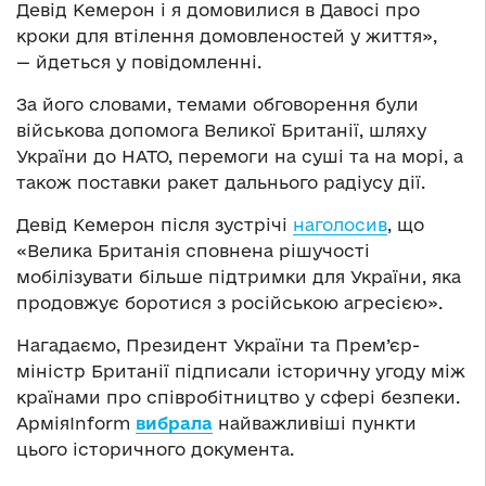
Девід Кемерон і я домовилися в Давосі про
кроки для втілення домовленостей у життя»,
— йдеться у повідомленні.
За його словами, темами обговорення були
військова допомога Великої Британії, шляху
України до НАТО, перемоги на суші та на морі, а
також поставки ракет дальнього радіусу дії.
Девід Кемерон після зустрічі
наголосив
, що
«Велика Британія сповнена рішучості
мобілізувати більше підтримки для України, яка
продовжує боротися з російською агресією».
Нагадаємо, Президент України та Прем’єр-
міністр Британії підписали історичну угоду між
країнами про співробітництво у сфері безпеки.
АрміяInform
вибрала
найважливіші пункти
цього історичного документа.