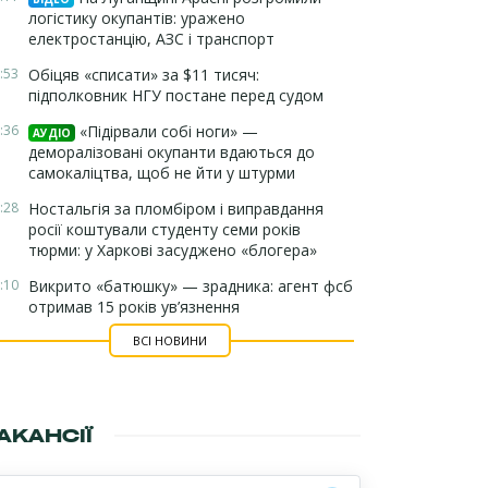
логістику окупантів: уражено
електростанцію, АЗС і транспорт
:53
Обіцяв «списати» за $11 тисяч:
підполковник НГУ постане перед судом
:36
«Підірвали собі ноги» —
АУДІО
деморалізовані окупанти вдаються до
самокаліцтва, щоб не йти у штурми
:28
Ностальгія за пломбіром і виправдання
росії коштували студенту семи років
тюрми: у Харкові засуджено «блогера»
:10
Викрито «батюшку» — зрадника: агент фсб
отримав 15 років ув’язнення
ВСІ НОВИНИ
АКАНСІЇ