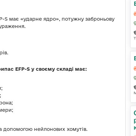
P-S має «ударне ядро», потужну заброньову
 ураження.
рів.
ипас EFP-S у своєму складі має:
;
;
рона;
мери;
за допомогою нейлонових хомутів.