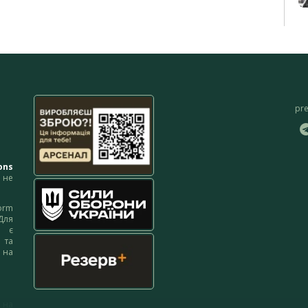
pr
ons
не
orm
Для
м є
 та
 на
 на