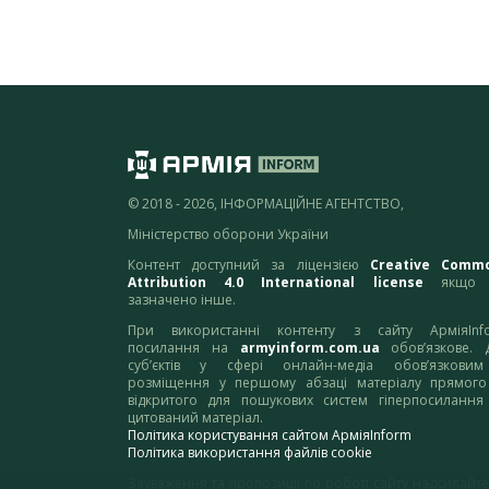
© 2018 - 2026, ІНФОРМАЦІЙНЕ АГЕНТСТВО,
Міністерство оборони України
Контент доступний за ліцензією
Creative Comm
Attribution 4.0 International license
якщо 
зазначено інше.
При використанні контенту з сайту АрміяInf
посилання на
armyinform.com.ua
обов’язкове. 
суб’єктів у сфері онлайн-медіа обов’язкови
розміщення у першому абзаці матеріалу прямого
відкритого для пошукових систем гіперпосилання
цитований матеріал.
Політика користування сайтом АрміяInform
Політика використання файлів cookie
Зауваження та пропозиції по роботі сайту надсилайте