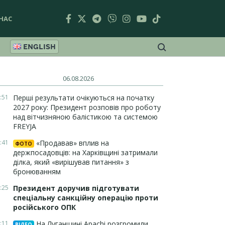
НАС
ENGLISH
06.08.2026
:51
Перші результати очікуються на початку
2027 року: Президент розповів про роботу
над вітчизняною балістикою та системою
FREYJA
:41
«Продавав» вплив на
ФОТО
держпосадовців: на Харківщині затримали
ділка, який «вирішував питання» з
бронюванням
:25
Президент доручив підготувати
спеціальну санкційну операцію проти
російського ОПК
:11
На Луганщині Apachi розгромили
ВІДЕО