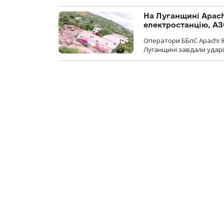
На Луганщині Apach
електростанцію, АЗ
Оператори ББпС Apachi 8
Луганщині завдали ударів