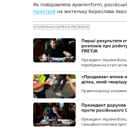
Як повідомляла АрміяInform, російські
пристрій
на жительку Берислава Херсо
STOPRUSSIA
АГРЕСІЯ РФ
ВІЙНА
Перші результати о
розповів про робот
FREYJA
Президент України Воло
перебуває на етапі актив
«Продавав» вплив н
ділка, який «виріш
Правоохоронці затримал
Президент доручив 
проти російського
Президент України Воло
санкційної політики проти