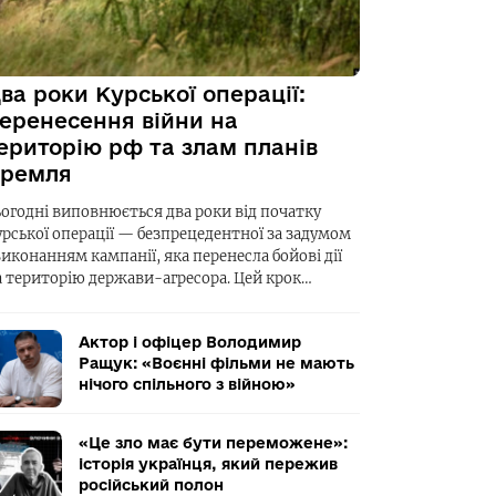
ва роки Курської операції:
еренесення війни на
ериторію рф та злам планів
ремля
ьогодні виповнюється два роки від початку
урської операції — безпрецедентної за задумом
виконанням кампанії, яка перенесла бойові дії
а територію держави-агресора. Цей крок…
Актор і офіцер Володимир
Ращук: «Воєнні фільми не мають
нічого спільного з війною»
«Це зло має бути переможене»:
історія українця, який пережив
російський полон