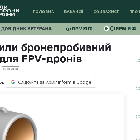
ГОЛОВНА
ВАКАНСІЇ
СОЦЗАХИСТ
ПРО 
ДОВІДНИК ВЕТЕРАНА
били бронепробивний
для FPV-дронів
20
НОВИНИ
Слідкуйте за АрміяInform в Google
хв.
20
20
20