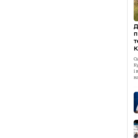
Д
п
т
К
С
К
і 
н