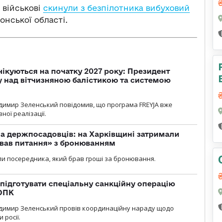
 військові
скинули з безпілотника вибуховий
нської області.
чікуються на початку 2027 року: Президент
у над вітчизняною балістикою та системою
димир Зеленський повідомив, що програма FREYJA вже
ної реалізації.
а держпосадовців: на Харківщині затримали
ував питання» з бронюванням
и посередника, який брав гроші за бронювання.
підготувати спеціальну санкційну операцію
 ОПК
димир Зеленський провів координаційну нараду щодо
 росії.