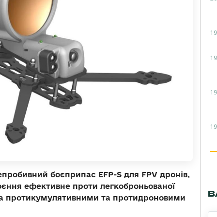
19
19
19
19
епробивний боєприпас EFP-S для FPV дронів,
оєння ефективне проти легкоброньованої
В
ена протикумулятивними та протидроновими