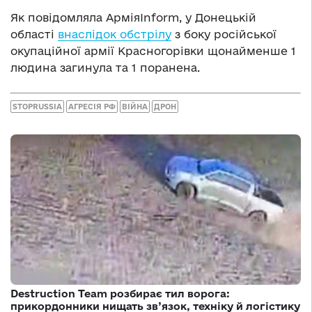
Як повідомляла АрміяInform, у Донецькій
області
внаслідок обстрілу
з боку російської
окупаційної армії Красногорівки щонайменше 1
людина загинула та 1 поранена.
STOPRUSSIA
АГРЕСІЯ РФ
ВІЙНА
ДРОН
Destruction Team розбирає тил ворога:
прикордонники нищать зв’язок, техніку й логістику