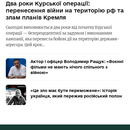
Два роки Курської операції:
перенесення війни на територію рф та
злам планів Кремля
Сьогодні виповнюється два роки від початку Курської
операції — безпрецедентної за задумом і виконанням
кампанії, яка перенесла бойові дії на територію держави-
агресора. Цей крок…
Актор і офіцер Володимир Ращук: «Воєнні
фільми не мають нічого спільного з
війною»
«Це зло має бути переможене»: історія
українця, який пережив російський полон