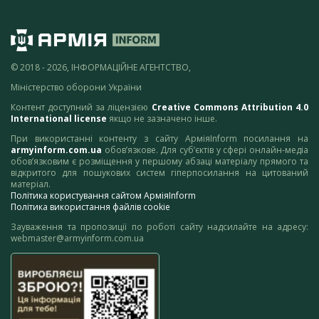
© 2018 - 2026, ІНФОРМАЦІЙНЕ АГЕНТСТВО,
Міністерство оборони України
Контент доступний за ліцензією
Creative Commons Attribution 4.0
International license
якщо не зазначено інше.
При використанні контенту з сайту АрміяInform посилання на
armyinform.com.ua
обов’язкове. Для суб’єктів у сфері онлайн-медіа
обов’язковим є розміщення у першому абзаці матеріалу прямого та
відкритого для пошукових систем гіперпосилання на цитований
матеріал.
Політика користування сайтом АрміяInform
Політика використання файлів cookie
Зауваження та пропозиції по роботі сайту надсилайте на адресу:
webmaster@armyinform.com.ua