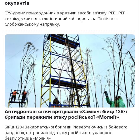
окупантів
FPV-дрони прикордонників уразили засоби зв’язку, РЕБ і РЕР,
техніку, укриття та логістичний хаб ворога на Північно-
Слобожанському напрямку.
Антидронові сітки врятували «Хамві»: бійці 128-ї
бригади пережили атаку російської «Молнії»
Бійці 128-ї Закарпатської бригади, повертаючись із бойового
завдання, потрапили під атаку російського ударного
безпілотника «Молнія».