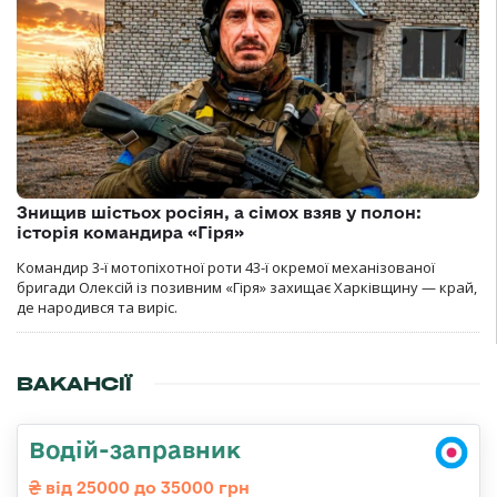
Знищив шістьох росіян, а сімох взяв у полон:
історія командира «Гіря»
Командир 3-ї мотопіхотної роти 43-ї окремої механізованої
бригади Олексій із позивним «Гіря» захищає Харківщину — край,
де народився та виріс.
ВАКАНСІЇ
Водій-заправник
від 25000 до 35000 грн