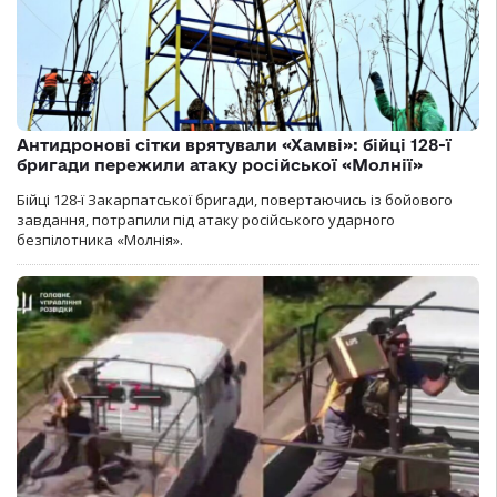
Антидронові сітки врятували «Хамві»: бійці 128-ї
бригади пережили атаку російської «Молнії»
Бійці 128-ї Закарпатської бригади, повертаючись із бойового
завдання, потрапили під атаку російського ударного
безпілотника «Молнія».