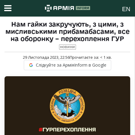
EN
Нам гайки закручують, з цими, з
мисливськими прибамабасами, все
на оборонку – перехоплення ГУР
НОВИНИ
29 Листопада 2023, 22:56
Прочитаєте за:
< 1
хв.
Слідкуйте за АрміяInform в Google