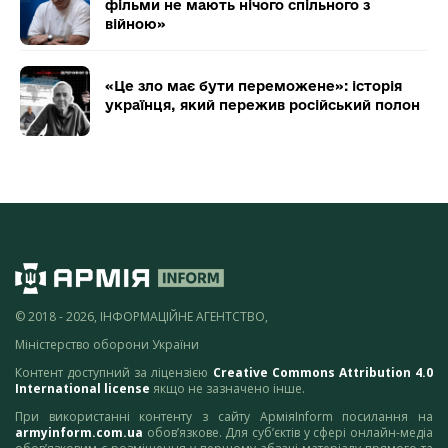
фільми не мають нічого спільного з
війною»
«Це зло має бути переможене»: історія
українця, який пережив російський полон
© 2018 - 2026, ІНФОРМАЦІЙНЕ АГЕНТСТВО,
Міністерство оборони України
Контент доступний за ліцензією
Creative Commons Attribution 4.0
International license
якщо не зазначено інше.
При використанні контенту з сайту АрміяInform посилання на
armyinform.com.ua
обов’язкове. Для суб’єктів у сфері онлайн-медіа