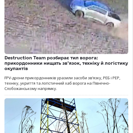
Destruction Team розбирає тил ворога:
прикордонники нищать зв’язок, техніку й логістику
окупантів
FPV-дрони прикордонників уразили засоби зв’язку, РЕБ і РЕР,
техніку, укриття та логістичний хаб ворога на Північно-
Слобожанському напрямку.