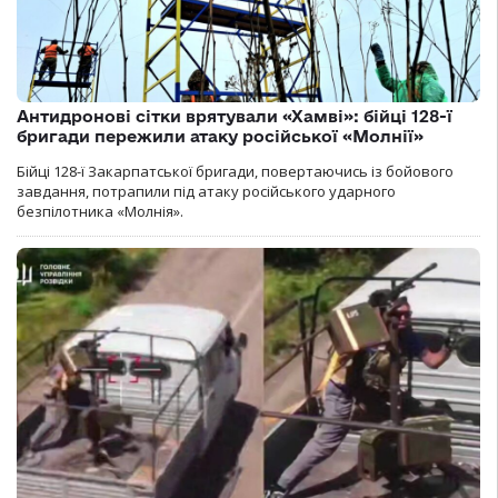
Антидронові сітки врятували «Хамві»: бійці 128-ї
бригади пережили атаку російської «Молнії»
Бійці 128-ї Закарпатської бригади, повертаючись із бойового
завдання, потрапили під атаку російського ударного
безпілотника «Молнія».