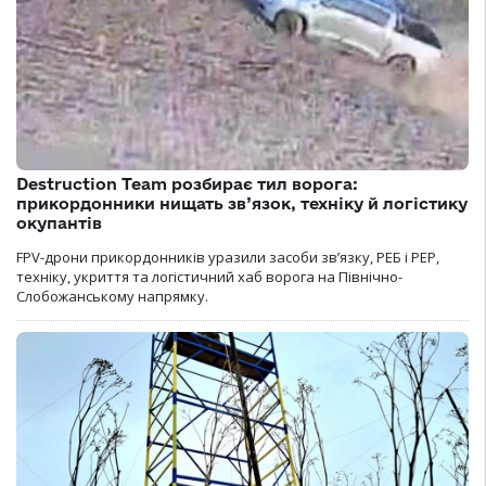
Destruction Team розбирає тил ворога:
прикордонники нищать зв’язок, техніку й логістику
окупантів
FPV-дрони прикордонників уразили засоби зв’язку, РЕБ і РЕР,
техніку, укриття та логістичний хаб ворога на Північно-
Слобожанському напрямку.