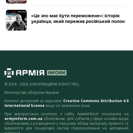
«Це зло має бути переможене»: історія
українця, який пережив російський полон
© 2018 - 2026, ІНФОРМАЦІЙНЕ АГЕНТСТВО,
Міністерство оборони України
Контент доступний за ліцензією
Creative Commons Attribution 4.0
International license
якщо не зазначено інше.
При використанні контенту з сайту АрміяInform посилання на
armyinform.com.ua
обов’язкове. Для суб’єктів у сфері онлайн-медіа
обов’язковим є розміщення у першому абзаці матеріалу прямого та
відкритого для пошукових систем гіперпосилання на цитований
матеріал.