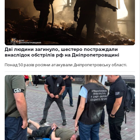
Дві людини загинуло, шестеро постраждали
внаслідок обстрілів рф на Дніпропетровщині
Понад 50 разів росіяни атакували Дніпропетровську області.