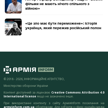
фільми не мають нічого спільного з
війною»
«Це зло має бути переможене»: історія
українця, який пережив російський полон
© 2018 - 2026, ІНФОРМАЦІЙНЕ АГЕНТСТВО,
Міністерство оборони України
Контент доступний за ліцензією
Creative Commons Attribution 4.0
International license
якщо не зазначено інше.
При використанні контенту з сайту АрміяInform посилання на
armyinform.com.ua
обов’язкове. Для суб’єктів у сфері онлайн-медіа