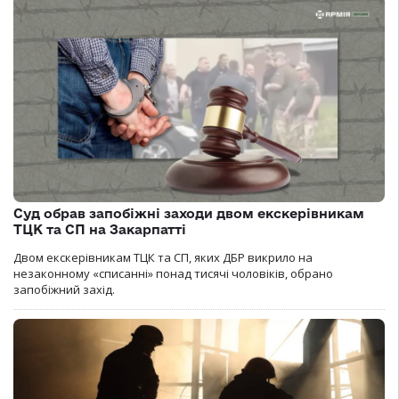
Суд обрав запобіжні заходи двом екскерівникам
ТЦК та СП на Закарпатті
Двом екскерівникам ТЦК та СП, яких ДБР викрило на
незаконному «списанні» понад тисячі чоловіків, обрано
запобіжний захід.