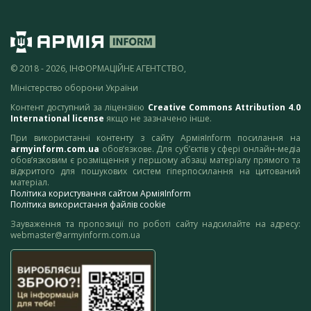
© 2018 - 2026, ІНФОРМАЦІЙНЕ АГЕНТСТВО,
Міністерство оборони України
Контент доступний за ліцензією
Creative Commons Attribution 4.0
International license
якщо не зазначено інше.
При використанні контенту з сайту АрміяInform посилання на
armyinform.com.ua
обов’язкове. Для суб’єктів у сфері онлайн-медіа
обов’язковим є розміщення у першому абзаці матеріалу прямого та
відкритого для пошукових систем гіперпосилання на цитований
матеріал.
Політика користування сайтом АрміяInform
Політика використання файлів cookie
Зауваження та пропозиції по роботі сайту надсилайте на адресу:
webmaster@armyinform.com.ua