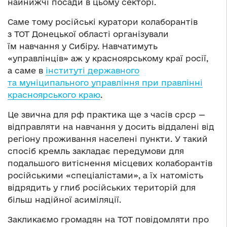
найнижчі посади в цьому секторі.
Саме тому російські куратори колаборантів
з ТОТ Донецької області організували
їм навчання у Сибіру. Навчатимуть
«управлінців» аж у красноярському краї росії,
а саме в
інституті державного
та муніципального управління при правлінні
красноярського краю
.
Це звична для рф практика ще з часів срср —
відправляти на навчання у досить віддалені від
регіону проживання населені пункти. У такий
спосіб кремль закладає передумови для
подальшого витіснення місцевих колаборантів
російськими «спеціалістами», а їх натомість
відрядить у глиб російських територій для
більш надійної асиміляції.
Закликаємо громадян на ТОТ повідомляти про