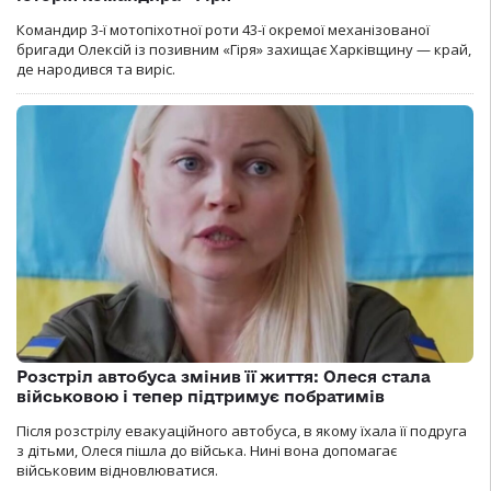
Командир 3-ї мотопіхотної роти 43-ї окремої механізованої
бригади Олексій із позивним «Гіря» захищає Харківщину — край,
де народився та виріс.
Розстріл автобуса змінив її життя: Олеся стала
військовою і тепер підтримує побратимів
Після розстрілу евакуаційного автобуса, в якому їхала її подруга
з дітьми, Олеся пішла до війська. Нині вона допомагає
військовим відновлюватися.