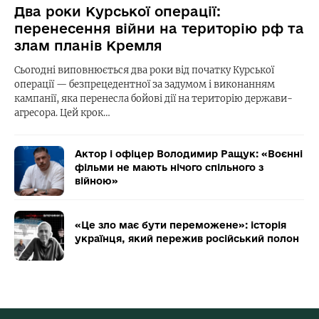
Два роки Курської операції:
перенесення війни на територію рф та
злам планів Кремля
Сьогодні виповнюється два роки від початку Курської
операції — безпрецедентної за задумом і виконанням
кампанії, яка перенесла бойові дії на територію держави-
агресора. Цей крок…
Актор і офіцер Володимир Ращук: «Воєнні
фільми не мають нічого спільного з
війною»
«Це зло має бути переможене»: історія
українця, який пережив російський полон