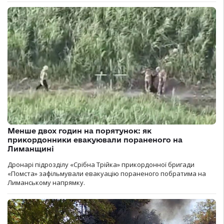
Менше двох годин на порятунок: як
прикордонники евакуювали пораненого на
Лиманщині
Дронарі підрозділу «Срібна Трійка» прикордонної бригади
«Помста» зафільмували евакуацію пораненого побратима на
Лиманському напрямку.