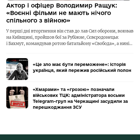
Актор і офіцер Володимир Ращук:
«Воєнні фільми не мають нічого
спільного з війною»
У перші дні вторгнення він став до лав Сил оборони, воював
на Київщині, пройшов бої за Рубіжне, Сєвєродонецьк
і Бахмут, командував ротою батальйону «Свобода», а нині…
«Це зло має бути переможене»: історія
українця, який пережив російський полон
«Хмарами» та «грозою» позначали
військових ТЦК: адміністратора восьми
Telegram-груп на Черкащині засудили за
перешкоджання ЗСУ