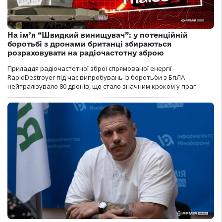
На ім’я “Швидкий винищувач”: у потенційній
боротьбі з дронами британці збираються
розраховувати на радіочастотну зброю
Приладдя радіочастотної зброї спрямованої енергії
RapidDestroyer під час випробувань із боротьби з БпЛА
нейтралізувало 80 дронів, що стало значним кроком у праг