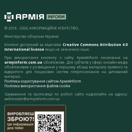
© 2018 - 2026, ІНФОРМАЦІЙНЕ АГЕНТСТВО,
Міністерство оборони України
Контент доступний за ліцензією
Creative Commons Attribution 4.0
International license
якщо не зазначено інше.
При використанні контенту з сайту АрміяInform посилання на
armyinform.com.ua
обов’язкове. Для суб’єктів у сфері онлайн-медіа
обов’язковим є розміщення у першому абзаці матеріалу прямого та
відкритого для пошукових систем гіперпосилання на цитований
матеріал.
Політика користування сайтом АрміяInform
Політика використання файлів cookie
Зауваження та пропозиції по роботі сайту надсилайте на адресу:
webmaster@armyinform.com.ua