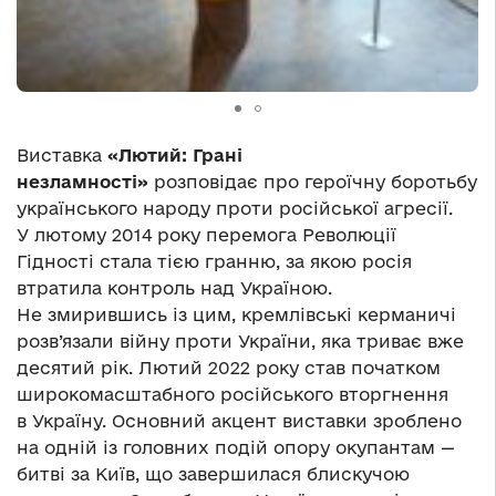
Виставка
«Лютий: Грані
незламності»
розповідає про героїчну боротьбу
українського народу проти російської агресії.
У лютому 2014 року перемога Революції
Гідності стала тією гранню, за якою росія
втратила контроль над Україною.
Не змирившись із цим, кремлівські керманичі
розв’язали війну проти України, яка триває вже
десятий рік. Лютий 2022 року став початком
широкомасштабного російського вторгнення
в Україну. Основний акцент виставки зроблено
на одній із головних подій опору окупантам —
битві за Київ, що завершилася блискучою