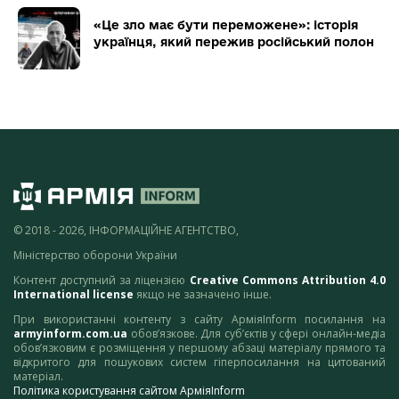
«Це зло має бути переможене»: історія
українця, який пережив російський полон
© 2018 - 2026, ІНФОРМАЦІЙНЕ АГЕНТСТВО,
Міністерство оборони України
Контент доступний за ліцензією
Creative Commons Attribution 4.0
International license
якщо не зазначено інше.
При використанні контенту з сайту АрміяInform посилання на
armyinform.com.ua
обов’язкове. Для суб’єктів у сфері онлайн-медіа
обов’язковим є розміщення у першому абзаці матеріалу прямого та
відкритого для пошукових систем гіперпосилання на цитований
матеріал.
Політика користування сайтом АрміяInform