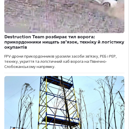
Destruction Team розбирає тил ворога:
прикордонники нищать зв’язок, техніку й логістику
окупантів
FPV-дрони прикордонників уразили засоби зв’язку, РЕБ і РЕР,
техніку, укриття та логістичний хаб ворога на Північно-
Слобожанському напрямку.