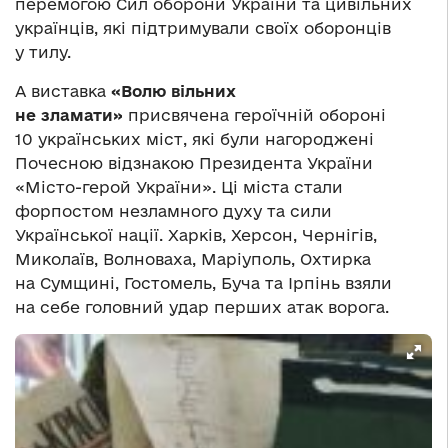
перемогою Сил оборони України та цивільних
українців, які підтримували своїх оборонців
у тилу.
А виставка
«Волю вільних
не зламати»
присвячена героїчній обороні
10 українських міст, які були нагороджені
Почесною відзнакою Президента України
«Місто-герой України». Ці міста стали
форпостом незламного духу та сили
Української нації. Харків, Херсон, Чернігів,
Миколаїв, Волноваха, Маріуполь, Охтирка
на Сумщині, Гостомель, Буча та Ірпінь взяли
на себе головний удар перших атак ворога.