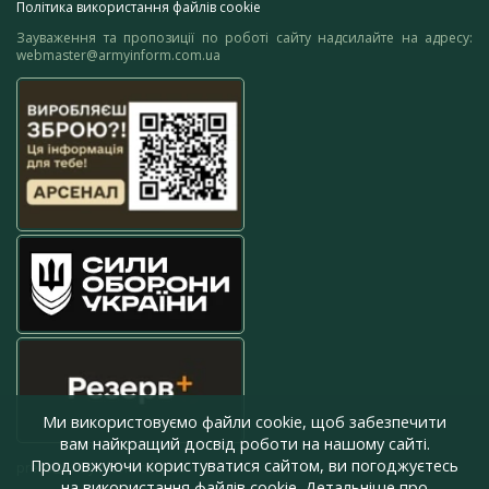
Політика використання файлів cookie
Зауваження та пропозиції по роботі сайту надсилайте на адресу:
webmaster@armyinform.com.ua
Ми використовуємо файли cookie, щоб забезпечити
вам найкращий досвід роботи на нашому сайті.
Продовжуючи користуватися сайтом, ви погоджуєтесь
press@armyinform.com.ua
на використання файлів cookie. Детальніше про