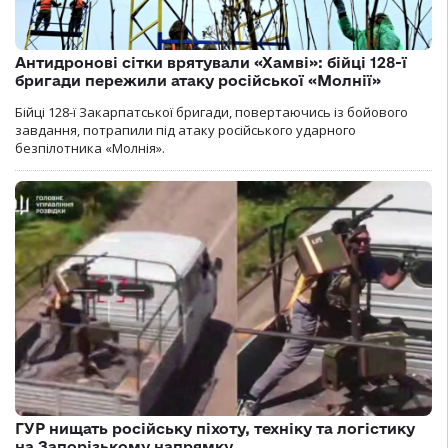
Антидронові сітки врятували «Хамві»: бійці 128-ї
бригади пережили атаку російської «Молнії»
Бійці 128-ї Закарпатської бригади, повертаючись із бойового
завдання, потрапили під атаку російського ударного
безпілотника «Молнія».
ГУР нищать російську піхоту, техніку та логістику
на Запорізькому напрямку