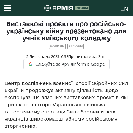
EN
Виставкові проєкти про російсько-
українську війну презентовано для
учнів київського коледжу
НОВИНИ
РЕГІОНИ
5 Листопада 2023, 6:38
Прочитаєте за:
2
хв.
Слідкуйте за АрміяInform в Google
Центр досліджень воєнної історії Збройних Сил
України продовжує активну діяльність щодо
експонування власних виставкових проєктів, які
присвячені історії Українського війська
та героїчному спротиву Сил оборони й всіх
українців широкомасштабному російському
вторгненню.