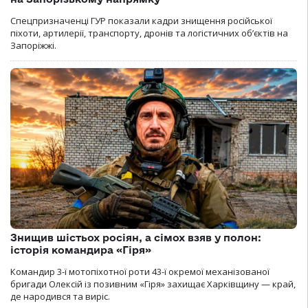
Спецпризначенці ГУР показали кадри знищення російської
піхоти, артилерії, транспорту, дронів та логістичних об’єктів на
Запоріжжі.
Знищив шістьох росіян, а сімох взяв у полон:
історія командира «Гіря»
Командир 3-ї мотопіхотної роти 43-ї окремої механізованої
бригади Олексій із позивним «Гіря» захищає Харківщину — край,
де народився та виріс.