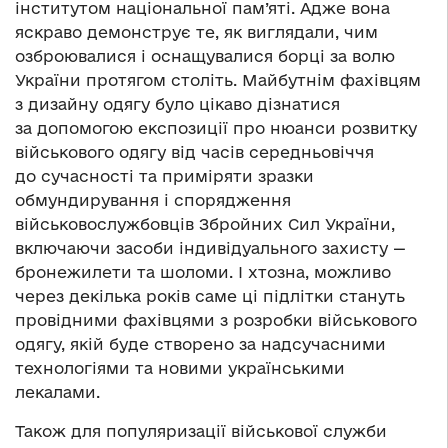
інститутом національної пам’яті. Адже вона
яскраво демонструє те, як виглядали, чим
озброювалися і оснащувалися борці за волю
України протягом століть. Майбутнім фахівцям
з дизайну одягу було цікаво дізнатися
за допомогою експозиції про нюанси розвитку
військового одягу від часів середньовіччя
до сучасності та приміряти зразки
обмундирування і спорядження
військовослужбовців Збройних Сил України,
включаючи засоби індивідуального захисту —
бронежилети та шоломи. І хтозна, можливо
через декілька років саме ці підлітки стануть
провідними фахівцями з розробки військового
одягу, якій буде створено за надсучасними
технологіями та новими українськими
лекалами.
Також для популяризації військової служби