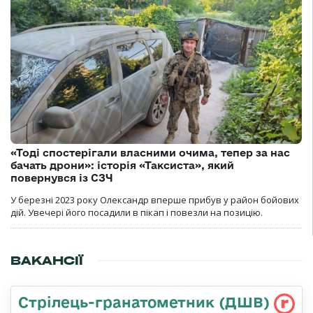
«Тоді спостерігали власними очима, тепер за нас
бачать дрони»: історія «Таксиста», який
повернувся із СЗЧ
У березні 2023 року Олександр вперше прибув у район бойових
дій. Увечері його посадили в пікап і повезли на позицію.
ВАКАНСІЇ
Стрілець-гранатометник (ДШВ)