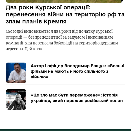
Два роки Курської операції:
перенесення війни на територію рф та
злам планів Кремля
Сьогодні виповнюється два роки від початку Курської
операції — безпрецедентної за задумом і виконанням
кампанії, яка перенесла бойові дії на територію держави-
агресора. Цей крок…
Актор і офіцер Володимир Ращук: «Воєнні
фільми не мають нічого спільного з
війною»
«Це зло має бути переможене»: історія
українця, який пережив російський полон