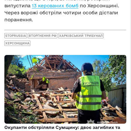
випустила
13 керованих бомб
по Херсонщині.
Через ворожі обстріли чотири особи дістали
поранення.
STOPRUSSIA
ВТОРГНЕННЯ РФ
ХАРКІВСЬКИЙ ТРИБУНАЛ
ХЕРСОНЩИНА
Окупанти обстріляли Сумщину: двоє загиблих та