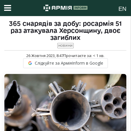
EN
365 снарядів за добу: росармія 51
раз атакувала Херсонщину, двоє
загиблих
НОВИНИ
26 Жовтня 2023, 8:47
Прочитаєте за:
< 1
хв.
Слідкуйте за АрміяInform в Google