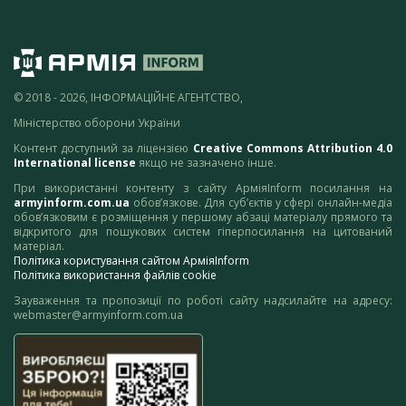
© 2018 - 2026, ІНФОРМАЦІЙНЕ АГЕНТСТВО,
Міністерство оборони України
Контент доступний за ліцензією
Creative Commons Attribution 4.0
International license
якщо не зазначено інше.
При використанні контенту з сайту АрміяInform посилання на
armyinform.com.ua
обов’язкове. Для суб’єктів у сфері онлайн-медіа
обов’язковим є розміщення у першому абзаці матеріалу прямого та
відкритого для пошукових систем гіперпосилання на цитований
матеріал.
Політика користування сайтом АрміяInform
Політика використання файлів cookie
Зауваження та пропозиції по роботі сайту надсилайте на адресу:
webmaster@armyinform.com.ua