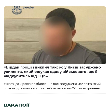
«Віддай гроші і виклич таксі»: у Києві засуджено
ухилянта, який ошукав вдову військового, щоб
«відкупитись від ТЦК»
У Києві до 7 років позбавлення волі засуджено чоловіка, який
ошукав дружину загиблого військового на 455 тисяч гривень.
ВАКАНСІЇ