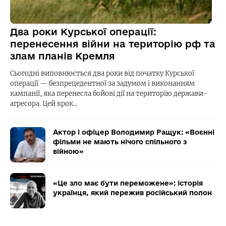
Два роки Курської операції:
перенесення війни на територію рф та
злам планів Кремля
Сьогодні виповнюється два роки від початку Курської
операції — безпрецедентної за задумом і виконанням
кампанії, яка перенесла бойові дії на територію держави-
агресора. Цей крок…
Актор і офіцер Володимир Ращук: «Воєнні
фільми не мають нічого спільного з
війною»
«Це зло має бути переможене»: історія
українця, який пережив російський полон