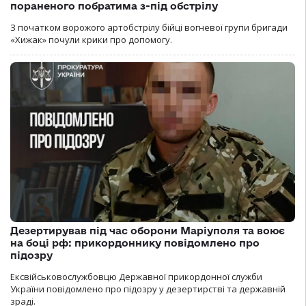
пораненого побратима з-під обстрілу
З початком ворожого артобстрілу бійці вогневої групи бригади
«Хижак» почули крики про допомогу.
Дезертирував під час оборони Маріуполя та воює
на боці рф: прикордоннику повідомлено про
підозру
Ексвійськовослужбовцю Державної прикордонної служби
України повідомлено про підозру у дезертирстві та державній
зраді.