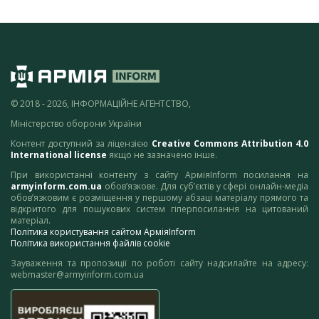
© 2018 - 2026, ІНФОРМАЦІЙНЕ АГЕНТСТВО,
Міністерство оборони України
Контент доступний за ліцензією
Creative Commons Attribution 4.0
International license
якщо не зазначено інше.
При використанні контенту з сайту АрміяInform посилання на
armyinform.com.ua
обов’язкове. Для суб’єктів у сфері онлайн-медіа
обов’язковим є розміщення у першому абзаці матеріалу прямого та
відкритого для пошукових систем гіперпосилання на цитований
матеріал.
Політика користування сайтом АрміяInform
Політика використання файлів cookie
Зауваження та пропозиції по роботі сайту надсилайте на адресу:
webmaster@armyinform.com.ua