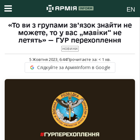
EN
«То ви з групами зв’язок знайти не
можете, то у вас „мавіки“ не
летять» — ГУР перехоплення
НОВИНИ
5 Жовтня 2023, 6:44
Прочитаєте за:
< 1
хв.
Слідкуйте за АрміяInform в Google