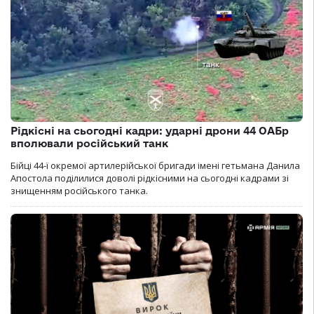
Рідкісні на сьогодні кадри: ударні дрони 44 ОАБр
вполювали російський танк
Бійці 44-ї окремої артилерійської бригади імені гетьмана Данила
Апостола поділилися доволі рідкісними на сьогодні кадрами зі
знищенням російського танка.