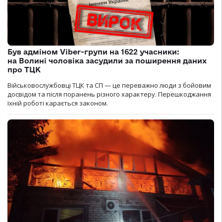
Був адміном Viber-групи на 1622 учасники:
на Волині чоловіка засудили за поширення даних
про ТЦК
Військовослужбовці ТЦК та СП — це переважно люди з бойовим
досвідом та після поранень різного характеру. Перешкоджання
їхній роботі карається законом.