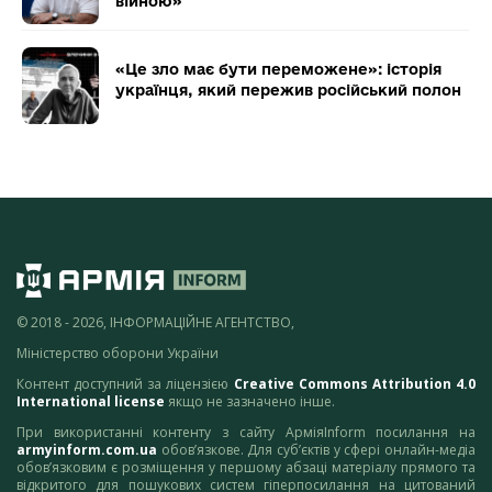
війною»
«Це зло має бути переможене»: історія
українця, який пережив російський полон
© 2018 - 2026, ІНФОРМАЦІЙНЕ АГЕНТСТВО,
Міністерство оборони України
Контент доступний за ліцензією
Creative Commons Attribution 4.0
International license
якщо не зазначено інше.
При використанні контенту з сайту АрміяInform посилання на
armyinform.com.ua
обов’язкове. Для суб’єктів у сфері онлайн-медіа
обов’язковим є розміщення у першому абзаці матеріалу прямого та
відкритого для пошукових систем гіперпосилання на цитований