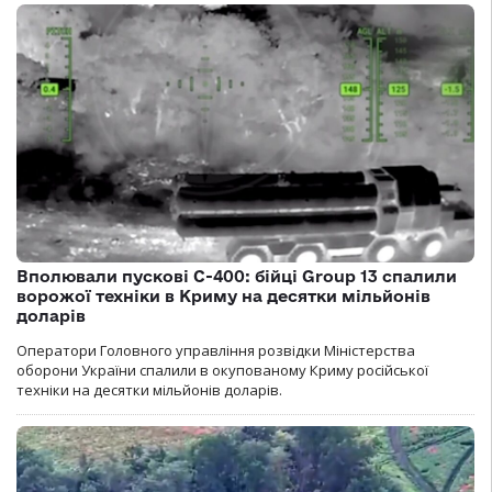
Вполювали пускові С-400: бійці Group 13 спалили
ворожої техніки в Криму на десятки мільйонів
доларів
Оператори Головного управління розвідки Міністерства
оборони України спалили в окупованому Криму російської
техніки на десятки мільйонів доларів.