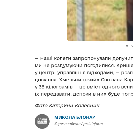
— Наші колеги запропонували долучит
ми не роздумуючи погодилися. Крише
у центрі управління відходами, — ро
довкілля. Хмельницький» Світлана Ка
у 38 кілограмів — це вміст одного вел
їх передавати, допоки в них буде потр
Фото Катерини Колесник
МИКОЛА БЛОНАР
Кореспондент АрміяInform