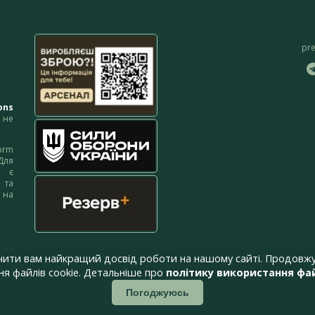
pr
ons
не
orm
Для
м є
 та
 на
 на
чити вам найкращий досвід роботи на нашому сайті. Продовжу
я файлів cookie. Детальніше про
політику використання фай
Погоджуюсь