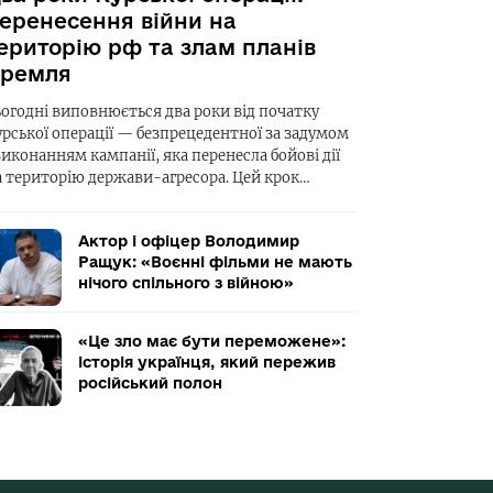
еренесення війни на
ериторію рф та злам планів
ремля
ьогодні виповнюється два роки від початку
урської операції — безпрецедентної за задумом
виконанням кампанії, яка перенесла бойові дії
а територію держави-агресора. Цей крок…
Актор і офіцер Володимир
Ращук: «Воєнні фільми не мають
нічого спільного з війною»
«Це зло має бути переможене»:
історія українця, який пережив
російський полон