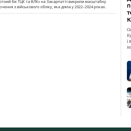
тний бік ТЦК та ВЛК» на Закарпатті викрили масштабну
п
ення з військового обліку, яка діяла у 2022–2024 роках.
т
К
С
К
і 
н