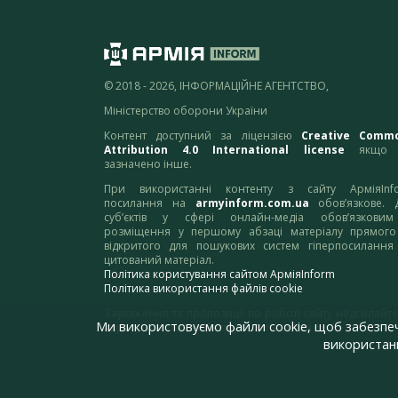
© 2018 - 2026, ІНФОРМАЦІЙНЕ АГЕНТСТВО,
Міністерство оборони України
Контент доступний за ліцензією
Creative Comm
Attribution 4.0 International license
якщо 
зазначено інше.
При використанні контенту з сайту АрміяInf
посилання на
armyinform.com.ua
обов’язкове. 
суб’єктів у сфері онлайн-медіа обов’язкови
розміщення у першому абзаці матеріалу прямого
відкритого для пошукових систем гіперпосилання
цитований матеріал.
Політика користування сайтом АрміяInform
Політика використання файлів cookie
Зауваження та пропозиції по роботі сайту надсилайте
Ми використовуємо файли cookie, щоб забезпе
адресу:
webmaster@armyinform.com.ua
використанн