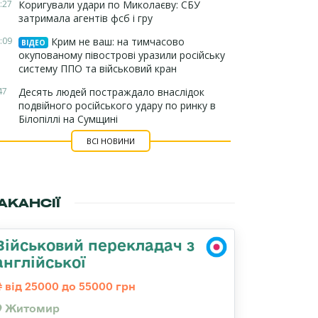
:27
Коригували удари по Миколаєву: СБУ
затримала агентів фсб і гру
:09
Крим не ваш: на тимчасово
ВІДЕО
окупованому півострові уразили російську
систему ППО та військовий кран
47
Десять людей постраждало внаслідок
подвійного російського удару по ринку в
Білопіллі на Сумщині
ВСІ НОВИНИ
АКАНСІЇ
Військовий перекладач з
англійської
від 25000 до 55000 грн
Житомир