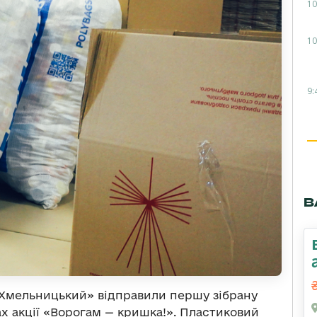
10
10
9:
В
 Хмельницький» відправили першу зібрану
х акції «Ворогам — кришка!». Пластиковий