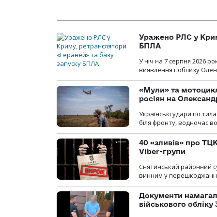
Уражено РЛС у Крим
БПЛА
У ніч на 7 серпня 2026 
виявлення поблизу Оленів
«Мули» та мотоцикл
росіян на Олексан
Українські удари по тила
біля фронту, водночас в
40 «зливів» про ТЦК
Viber-групи
Снятинський районний су
винним у перешкоджанні 
Документи намагали
військового обліку