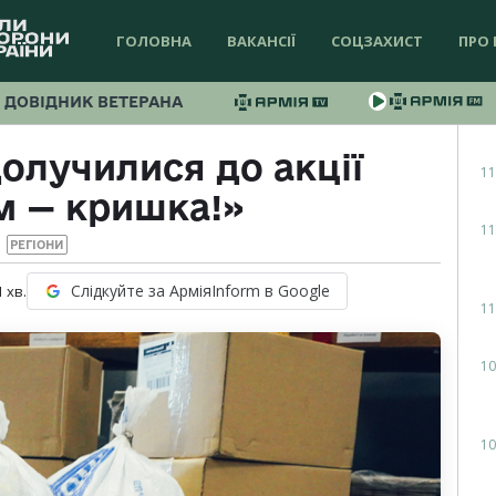
ГОЛОВНА
ВАКАНСІЇ
СОЦЗАХИСТ
ПРО 
ДОВІДНИК ВЕТЕРАНА
олучилися до акції
11
м — кришка!»
11
РЕГІОНИ
Слідкуйте за АрміяInform в Google
1
хв.
11
10
10