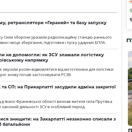
у, ретранслятори «Гераней» та базу запуску
року Сили оборони уразили радіолокаційну станцію раннього
П
ки і місце зберігання, підготовки і пуску ударних БПЛА.
и не допомогли: як ЗСУ зламали логістику
дрівському напрямку
х змусили росіян відмовлятися від мототехніки для логістики
орог знову почав застосовувати РСЗВ.
 та СП: на Прикарпатті засудили адміна закритої
д Івано-Франківської області визнав жителя села Прутівка
законній діяльності ЗСУ в особливий період.
ся знищити: на Закарпатті незаконно списали з
 3 батальйони
Д