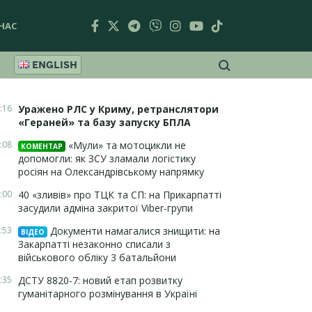
НАС
ENGLISH
:16
Уражено РЛС у Криму, ретранслятори
«Гераней» та базу запуску БПЛА
:08
«Мули» та мотоцикли не
КОМЕНТАР
допомогли: як ЗСУ зламали логістику
росіян на Олександрівському напрямку
:00
40 «зливів» про ТЦК та СП: на Прикарпатті
засудили адміна закритої Viber-групи
:53
Документи намагалися знищити: на
ВІДЕО
Закарпатті незаконно списали з
військового обліку 3 батальйони
:35
ДСТУ 8820-7: новий етап розвитку
гуманітарного розмінування в Україні