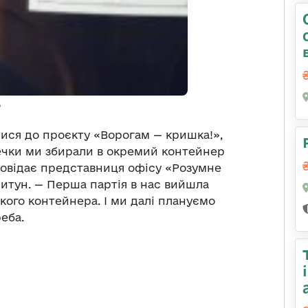
ися до проєкту «Ворогам — кришка!»,
чки ми збирали в окремий контейнер
зповідає представниця офісу «Розумне
ритун. — Перша партія в нас вийшла
икого контейнера. І ми далі плануємо
еба.