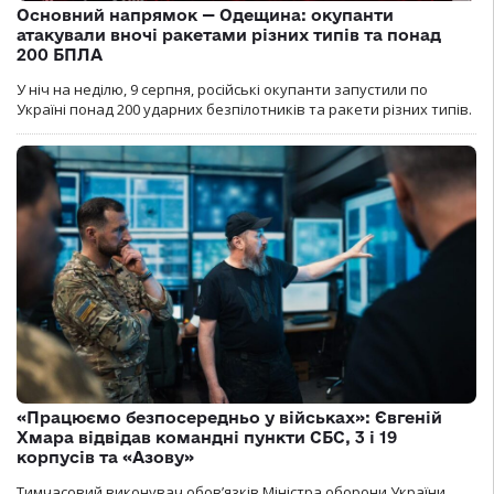
Основний напрямок — Одещина: окупанти
атакували вночі ракетами різних типів та понад
200 БПЛА
У ніч на неділю, 9 серпня, російські окупанти запустили по
Україні понад 200 ударних безпілотників та ракети різних типів.
«Працюємо безпосередньо у військах»: Євгеній
Хмара відвідав командні пункти СБС, 3 і 19
корпусів та «Азову»
Тимчасовий виконувач обов’язків Міністра оборони України