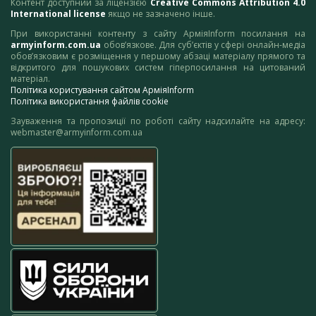
Контент доступний за ліцензією
Creative Commons Attribution 4.0
International license
якщо не зазначено інше.
При використанні контенту з сайту АрміяInform посилання на
armyinform.com.ua
обов’язкове. Для суб’єктів у сфері онлайн-медіа
обов’язковим є розміщення у першому абзаці матеріалу прямого та
відкритого для пошукових систем гіперпосилання на цитований
матеріал.
Політика користування сайтом АрміяInform
Політика використання файлів cookie
Зауваження та пропозиції по роботі сайту надсилайте на адресу:
webmaster@armyinform.com.ua