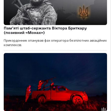
Пам’яті штаб-сержанта Віктора Бриткару
(позивний «Монах»)
Прикордонник опанував фах оператора безпілотних авіаційних
комплексів.