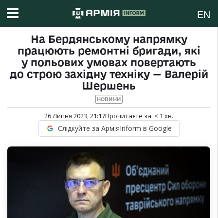
EN
На Бердянському напрямку
працюють ремонтні бригади, які
у польових умовах повертають
до строю західну техніку — Валерій
Шершень
НОВИНИ
26 Липня 2023, 21:17
Прочитаєте за:
< 1
хв.
Слідкуйте за АрміяInform в Google