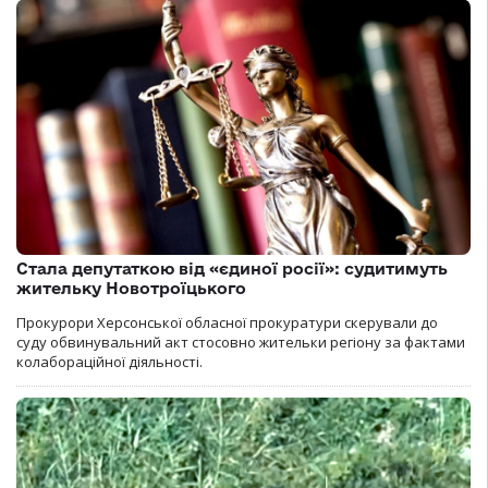
Стала депутаткою від «єдиної росії»: судитимуть
жительку Новотроїцького
Прокурори Херсонської обласної прокуратури скерували до
суду обвинувальний акт стосовно жительки регіону за фактами
колабораційної діяльності.