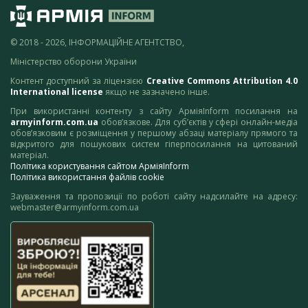
© 2018 - 2026, ІНФОРМАЦІЙНЕ АГЕНТСТВО,
Міністерство оборони України
Контент доступний за ліцензією
Creative Commons Attribution 4.0
International license
якщо не зазначено інше.
При використанні контенту з сайту АрміяInform посилання на
armyinform.com.ua
обов’язкове. Для суб’єктів у сфері онлайн-медіа
обов’язковим є розміщення у першому абзаці матеріалу прямого та
відкритого для пошукових систем гіперпосилання на цитований
матеріал.
Політика користування сайтом АрміяInform
Політика використання файлів cookie
Зауваження та пропозиції по роботі сайту надсилайте на адресу:
webmaster@armyinform.com.ua