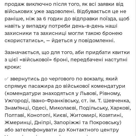
продаж виключно після того, як всі заявки від
військових уже задоволені. Відбувається це не
раніше, ніж за 6 годин до відправки поїзда, щоб
навіть у випадку потреби день-в-день наші
захисники та захисниці могли такою бронею
скористатись», — йдеться у повідомленні.
Зазначається, що для того, аби придбати квитки
з цієї «військової» броні, передбачені наступні
кроки:
✅ звернутись до чергового по вокзалу, який
спрямує пасажира до військової комендатури
(комендатури знаходяться у Львові, Рівному,
Ужгороді, Івано-Франківську, ст. ім. Т. Шевченка,
Знамʼянці, Одесі, Миколаєві, Подільську, Харкові,
Полтаві, Конотопі, Києві, Житомирі, Козятині,
Жмеринці, Дніпрі, Запоріжжі та Покровську)
або зателефонувати до Контактного центру