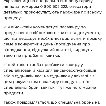
Укрзалізниці на спеціально виділену гарячу
лінію за номером 0 800 503 222: оператори
детально проконсультують пасажира по всьому
процесу;
✅ у військовій комендатурі пасажиру по
предʼявленню військового квитка та документа,
що підтверджує необхідність здійснити поїздку
саме в конкретний день (посвідчення про
відрядження, відпускний квиток), видадуть
талон на придбання квитка;
✅ цей талон треба предʼявити касиру у
спеціалізованій касі для військовослужбовців
або в будь-якій касі на будь-якому вокзалі. За
цим документом пасажиру виведуть з-під
спеціальної броні квиток і тут же його можна
придбати.
Також повідомляється, що спеціальна бронь на