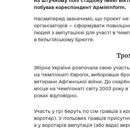
на штучному полі стадіону імені Вік
побував кореспондент АрміяInform.
Насамперед зазначимо, що проєкт не
організаторів — сформувати повноцін
людей з ампутацією для участі в Чемп
в бельгійському Брюгге.
Трох
Збірна України розпочала свою участь 
на Чемпіонаті Європи, виборовши бро
ветерани Афганської війни. До скарбн
місце на Чемпіонаті світу 2003 року в 
роках відповідно.
Участь у грі беруть по сім гравців з 
воротар). У польових гравців присутня
а у воротарів ампутація (або вада) вер