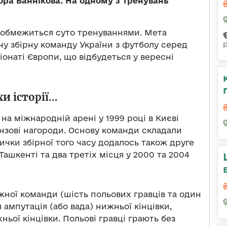
тора Баннікова. На одному з тренувань
 обмежиться суто тренуваннями. Мета
ну збірну команду України з футболу серед
іонаті Європи, що відбудеться у вересні
и історії…
на міжнародній арені у 1999 році в Києві
нзові нагороди. Основу команди складали
ички збірної того часу додалось також друге
Ташкенті та два третіх місця у 2000 та 2004
кожної команди (шість польових гравців та один
 ампутація (або вада) нижньої кінцівки,
хньої кінцівки. Польові гравці грають без