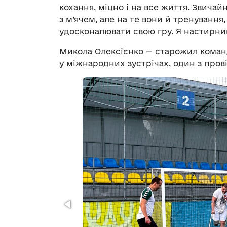
кохання, міцно і на все життя. Звичай
з м’ячем, але на те вони й тренування
удосконалювати свою гру. Я настирний
Микола Олексієнко — старожил команди
у міжнародних зустрічах, один з прові