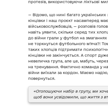
протезів, використовуючи ліктьові мил
— Відомо, що нині багато українських
кінцівки і наш проєкт насамперед має
військовослужбовців, — розповів гол
навіть уявити, скільки серед тих хлоп
до війни грали у футбол на змаганнях 
не торкнуться футбольного м’яча?! То
таких хлопців підтримати психологіч
кінцівки не закінчується. А спорт дуж
невеличка група, але це, мабуть, чере
на тренування. Фактично команда у нас
війни виїхали за кордон. Маємо наді
повернуться.
«Оголошуючи набір в групу, ми хоч
щоб вони усвідомили, що життя з вт