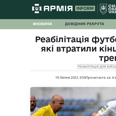
#НОВИНИ
ДОВІДНИК РЕКРУТА
Реабілітація футб
які втратили кін
тре
РЕАБІЛІТАЦІЯ ДЛЯ ВІЙС
19 Липня 2023, 9:56
Прочитаєте за:
4
х