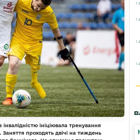
14
14
14
14
В
з інвалідністю ініціювала тренування
у. Заняття проходять двічі на тиждень