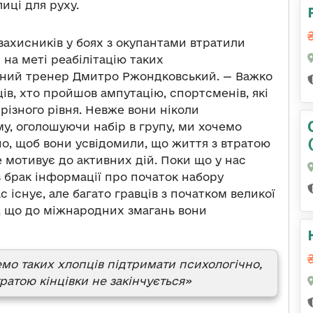
иці для руху.
 захисників у боях з окупантами втратили
 на меті реабілітацію таких
овний тренер Дмитро Ржондковський. — Важко
ців, хто пройшов ампутацію, спортсменів, які
різного рівня. Невже вони ніколи
му, оголошуючи набір в групу, ми хочемо
но, щоб вони усвідомили, що життя з втратою
е мотивує до активних дій. Поки що у нас
з брак інформації про початок набору
 існує, але багато гравців з початком великої
ю, що до міжнародних змагань вони
емо таких хлопців підтримати психологічно,
ратою кінцівки не закінчується»