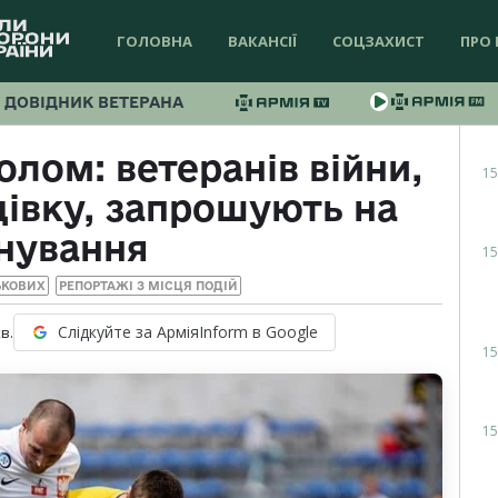
ГОЛОВНА
ВАКАНСІЇ
СОЦЗАХИСТ
ПРО 
ДОВІДНИК ВЕТЕРАНА
олом: ветеранів війни,
15
цівку, запрошують на
нування
15
ЬКОВИХ
РЕПОРТАЖІ З МІСЦЯ ПОДІЙ
Слідкуйте за АрміяInform в Google
в.
15
15