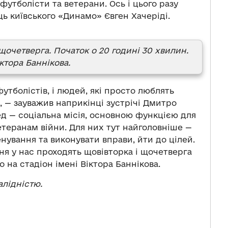
футболісти та ветерани. Ось і цього разу
ць київського «Динамо» Євген Хачеріді.
щочетверга. Початок о 20 годині 30 хвилин.
ктора Баннікова.
утболістів, і людей, які просто люблять
 — зауважив наприкінці зустрічі Дмитро
 — соціальна місія, основною функцією для
етеранам війни. Для них тут найголовніше —
нування та виконувати вправи, йти до цілей.
ня у нас проходять щовівторка і щочетверга
 на стадіон імені Віктора Баннікова.
алідністю.