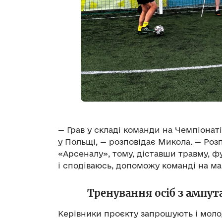
— Грав у складі команди на Чемпіонаті
у Польщі, — розповідає Микола. — Роз
«Арсеналу», тому, діставши травму, ф
і сподіваюсь, допоможу команді на м
Тренування осіб з ампут
Керівники проєкту запрошують і молод