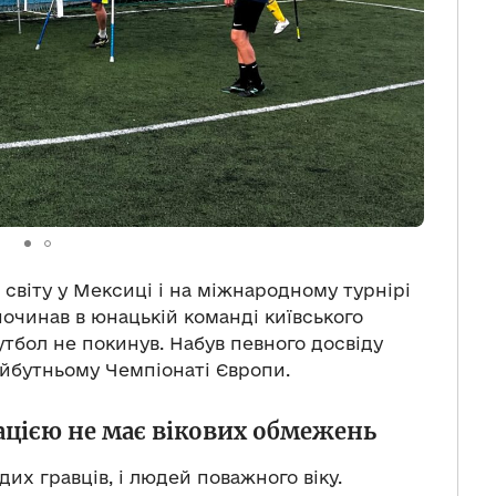
 світу у Мексиці і на міжнародному турнірі
починав в юнацькій команді київського
утбол не покинув. Набув певного досвіду
айбутньому Чемпіонаті Європи.
ацією не має вікових обмежень
их гравців, і людей поважного віку.