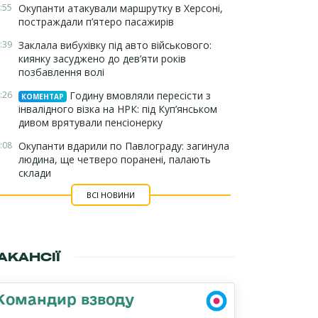
:55
Окупанти атакували маршрутку в Херсоні,
постраждали п’ятеро пасажирів
:39
Заклала вибухівку під авто військового:
киянку засуджено до дев’яти років
позбавлення волі
:26
Годину вмовляли пересісти з
КОМЕНТАР
інвалідного візка на НРК: під Куп’янськом
дивом врятували пенсіонерку
:08
Окупанти вдарили по Павлограду: загинула
людина, ще четверо поранені, палають
склади
ВСІ НОВИНИ
АКАНСІЇ
Командир взводу