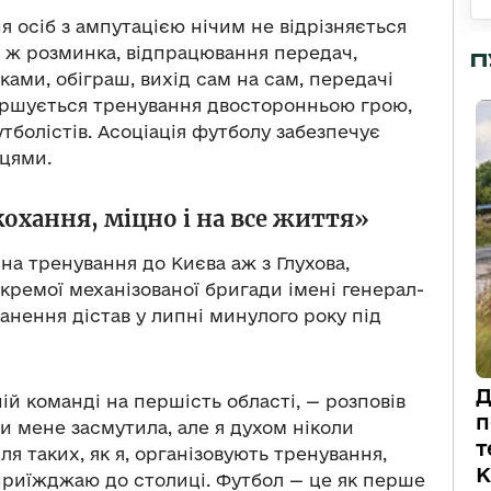
 осіб з ампутацією нічим не відрізняється
ка ж розминка, відпрацювання передач,
П
ками, обіграш, вихід сам на сам, передачі
вершується тренування двосторонньою грою,
утболістів. Асоціація футболу забезпечує
ицями.
охання, міцно і на все життя»
а тренування до Києва аж з Глухова,
окремої механізованої бригади імені генерал-
нення дістав у липні минулого року під
Д
ій команді на першість області, — розповів
п
и мене засмутила, але я духом ніколи
т
для таких, як я, організовують тренування,
К
приїжджаю до столиці. Футбол — це як перше