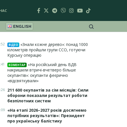
НАС
ENGLISH
:52
«Знали кожне дерево»: понад 1000
ВІДЕО
кілометрів пройшли групи ССО, готуючи
Курську операцію
:41
«На російський день ВДВ
КОМЕНТАР
накришили втричі-вчетверо більше
окупантів»: окупанти феєрично
«відсвяткували»
:26
211 600 окупантів за сім місяців: Сили
оборони показали результат роботи
безпілотних систем
:09
«На етапі 2026–2027 років досягнемо
потрібних результатів»: Президент
про українську балістику