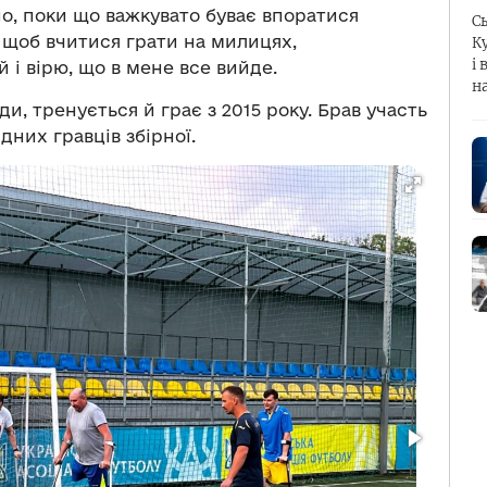
но, поки що важкувато буває впоратися
С
, щоб вчитися грати на милицях,
К
і 
 і вірю, що в мене все вийде.
н
, тренується й грає з 2015 року. Брав участь
дних гравців збірної.