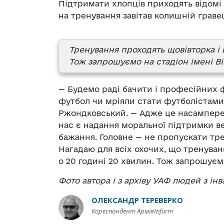
Підтримати хлопців приходять відомі 
на тренування завітав колишній граве
Тренування проходять щовівторка і 
Тож запрошуємо на стадіон імені Ві
— Будемо раді бачити і професійних ф
футбол чи мріяли стати футболістами,
Ржондковський. — Адже це насамперед
нас є надання моральної підтримки в
бажання. Головне — не пропускати тре
Нагадаю для всіх охочих, що тренуван
о 20 годині 20 хвилин. Тож запрошуємо
Фото автора і з архіву УАФ людей з інв
ОЛЕКСАНДР ТЕРЕВЕРКО
Кореспондент АрміяInform