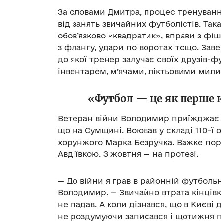
За словами Дмитра, процес тренування
від занять звичайних футболістів. Та
обов’язково «квадратик», вправи з фіш
з флангу, удари по воротах тощо. За
до якої тренер залучає своїх друзів-ф
інвентарем, м’ячами, ліктьовими мил
«Футбол — це як перше к
Ветеран війни Володимир приїжджає н
що на Сумщині. Воював у складі 110-ї 
хорунжого Марка Безручка. Важке пора
Авдіївкою. З жовтня — на протезі.
— До війни я грав в районній футбольн
Володимир. — Звичайно втрата кінцівк
не падав. А коли дізнався, що в Києві 
не роздумуючи записався і щотижня 