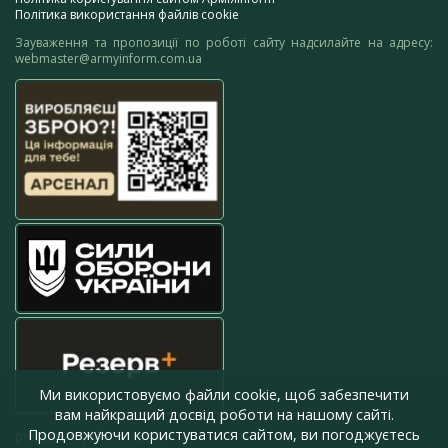
Політика використання файлів cookie
Зауваження та пропозиції по роботі сайту надсилайте на адресу:
webmaster@armyinform.com.ua
Ми використовуємо файли cookie, щоб забезпечити
вам найкращий досвід роботи на нашому сайті.
Продовжуючи користуватися сайтом, ви погоджуєтесь
press@armyinform.com.ua