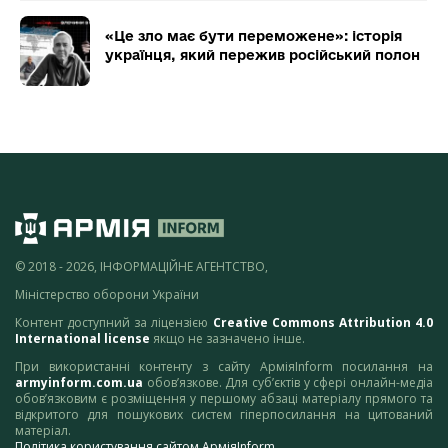
«Це зло має бути переможене»: історія
українця, який пережив російський полон
© 2018 - 2026, ІНФОРМАЦІЙНЕ АГЕНТСТВО,
Міністерство оборони України
Контент доступний за ліцензією
Creative Commons Attribution 4.0
International license
якщо не зазначено інше.
При використанні контенту з сайту АрміяInform посилання на
armyinform.com.ua
обов’язкове. Для суб’єктів у сфері онлайн-медіа
обов’язковим є розміщення у першому абзаці матеріалу прямого та
відкритого для пошукових систем гіперпосилання на цитований
матеріал.
Політика користування сайтом АрміяInform